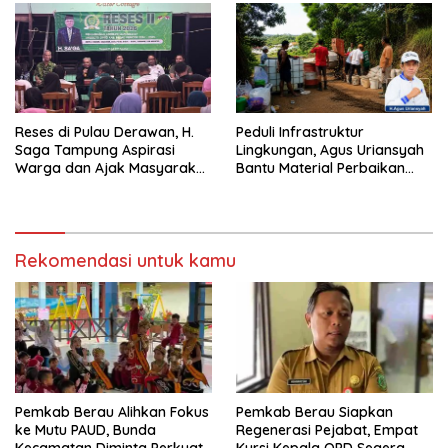
Reses di Pulau Derawan, H.
Peduli Infrastruktur
Saga Tampung Aspirasi
Lingkungan, Agus Uriansyah
Warga dan Ajak Masyarakat
Bantu Material Perbaikan
Bijak Sikapi Efisiensi
Jalan di Gang Angsa
Anggaran
Rekomendasi untuk kamu
Pemkab Berau Alihkan Fokus
Pemkab Berau Siapkan
ke Mutu PAUD, Bunda
Regenerasi Pejabat, Empat