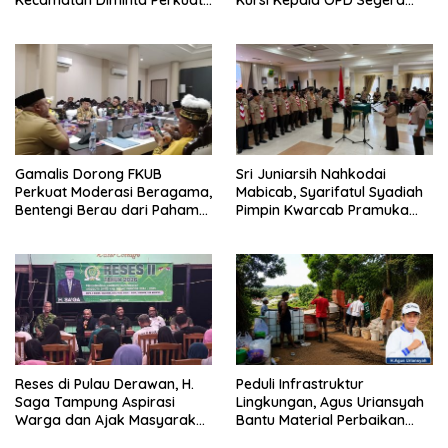
Kecamatan Diminta Perkuat
Kursi Kepala OPD Segera
Pengawasan
Diisi
Gamalis Dorong FKUB
Sri Juniarsih Nahkodai
Perkuat Moderasi Beragama,
Mabicab, Syarifatul Syadiah
Bentengi Berau dari Paham
Pimpin Kwarcab Pramuka
Pemecah Persatuan
Berau 2026–2031
Reses di Pulau Derawan, H.
Peduli Infrastruktur
Saga Tampung Aspirasi
Lingkungan, Agus Uriansyah
Warga dan Ajak Masyarakat
Bantu Material Perbaikan
Bijak Sikapi Efisiensi
Jalan di Gang Angsa