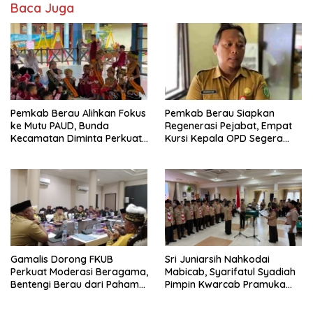
Baca Juga
Pemkab Berau Alihkan Fokus
Pemkab Berau Siapkan
ke Mutu PAUD, Bunda
Regenerasi Pejabat, Empat
Kecamatan Diminta Perkuat
Kursi Kepala OPD Segera
Pengawasan
Diisi
Gamalis Dorong FKUB
Sri Juniarsih Nahkodai
Perkuat Moderasi Beragama,
Mabicab, Syarifatul Syadiah
Bentengi Berau dari Paham
Pimpin Kwarcab Pramuka
Pemecah Persatuan
Berau 2026–2031