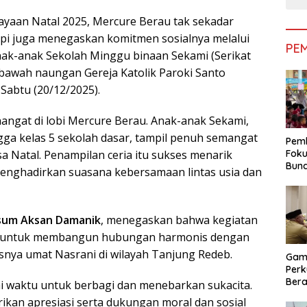
yaan Natal 2025, Mercure Berau tak sekadar
api juga menegaskan komitmen sosialnya melalui
PE
nak-anak Sekolah Minggu binaan Sekami (Serikat
 bawah naungan Gereja Katolik Paroki Santo
Sabtu (20/12/2025).
hangat di lobi Mercure Berau. Anak-anak Sekami,
gga kelas 5 sekolah dasar, tampil penuh semangat
Pemk
Natal. Penampilan ceria itu sukses menarik
Foku
Bun
menghadirkan suasana kebersamaan lintas usia dan
Dimi
Pen
um Aksan Damanik
, menegaskan bahwa kegiatan
tel untuk membangun hubungan harmonis dengan
nya umat Nasrani di wilayah Tanjung Redeb.
Gam
Perk
Bera
 waktu untuk berbagi dan menebarkan sukacita.
Bera
rikan apresiasi serta dukungan moral dan sosial
Pem