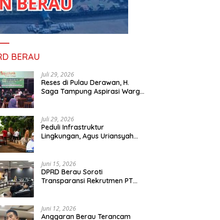
RD BERAU
Juli 29, 2026
Reses di Pulau Derawan, H.
Saga Tampung Aspirasi Warga
dan Ajak Masyarakat Bijak
Sikapi Efisiensi Anggaran
Juli 29, 2026
Peduli Infrastruktur
Lingkungan, Agus Uriansyah
Bantu Material Perbaikan Jalan
di Gang Angsa
Juni 15, 2026
DPRD Berau Soroti
Transparansi Rekrutmen PT
PAMA, Data Tenaga Kerja Lokal
Dipertanyakan
Juni 12, 2026
Anggaran Berau Terancam