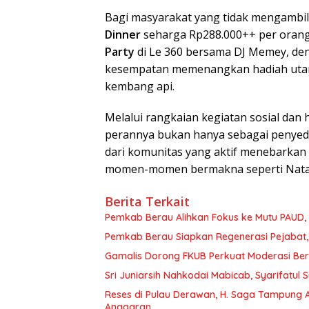
Bagi masyarakat yang tidak mengambil
Dinner
seharga Rp288.000++ per orang
Party
di Le 360 bersama DJ Memey, de
kesempatan memenangkan hadiah utama 
kembang api.
Melalui rangkaian kegiatan sosial da
perannya bukan hanya sebagai penyedia
dari komunitas yang aktif menebarkan 
momen-momen bermakna seperti Natal
Berita Terkait
Pemkab Berau Alihkan Fokus ke Mutu PAUD
Pemkab Berau Siapkan Regenerasi Pejabat, 
Gamalis Dorong FKUB Perkuat Moderasi Be
Sri Juniarsih Nahkodai Mabicab, Syarifatu
Reses di Pulau Derawan, H. Saga Tampung As
Anggaran