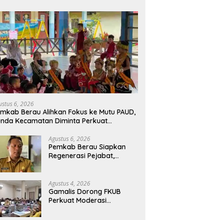
ustus 6, 2026
mkab Berau Alihkan Fokus ke Mutu PAUD,
nda Kecamatan Diminta Perkuat
engawasan
Agustus 6, 2026
Pemkab Berau Siapkan
Regenerasi Pejabat,
Empat Kursi Kepala OPD
Segera Diisi
Agustus 4, 2026
Gamalis Dorong FKUB
Perkuat Moderasi
Beragama, Bentengi Berau
dari Paham Pemecah