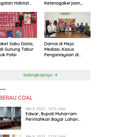
ngatan Habitat
Ketenagakerjaan,
ya
Sengketa Buruh
Didorong Tuntas
Lewat Mediasi
aket Sabu Disita,
Damai di Meja
 di Gunung Tabur
Mediasi, Kasus
uk Polisi
Penganiayaan di
Gunung Tabur
Diselesaikan Lewat
Restorative Justice
Selengkapnya
 BERAU COAL
Mei 9, 2023
1675 Lihat
Edwar, Bupati Muharram
Perintahkan Bayar Lahan
Warga
Mei 9, 2023
1274 Lihat