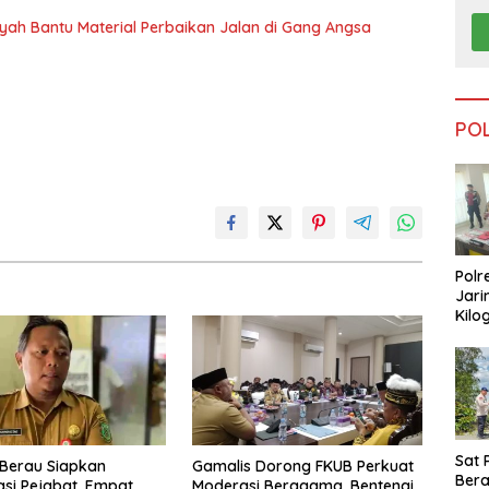
nsyah Bantu Material Perbaikan Jalan di Gang Angsa
PO
Polr
Jari
Kilo
Dike
dari
Tar
Sat 
Berau Siapkan
Gamalis Dorong FKUB Perkuat
Ber
si Pejabat, Empat
Moderasi Beragama, Bentengi