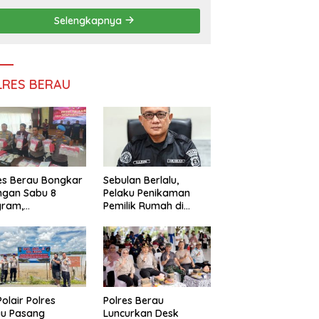
Persatuan
Selengkapnya
LRES BERAU
es Berau Bongkar
Sebulan Berlalu,
ngan Sabu 8
Pelaku Penikaman
gram,
Pemilik Rumah di
ndalikan Napi
Tanjung Redeb Masih
 Dalam Lapas
Diburu Polisi
akan
Polair Polres
Polres Berau
au Pasang
Luncurkan Desk