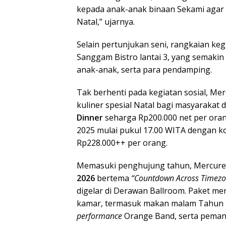
kepada anak-anak binaan Sekami aga
Natal,” ujarnya.
Selain pertunjukan seni, rangkaian k
Sanggam Bistro lantai 3, yang semaki
anak-anak, serta para pendamping.
Tak berhenti pada kegiatan sosial, M
kuliner spesial Natal bagi masyarakat 
Dinner
seharga Rp200.000 net per oran
2025 mulai pukul 17.00 WITA dengan 
Rp228.000++ per orang.
Memasuki penghujung tahun, Mercure
2026
bertema
“Countdown Across Timezon
digelar di Derawan Ballroom. Paket me
kamar, termasuk makan malam Tahun B
performance
Orange Band, serta pemand