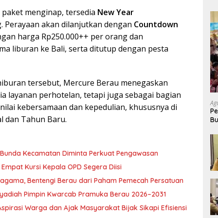
 paket menginap, tersedia
New Year
. Perayaan akan dilanjutkan dengan
Countdown
ngan harga Rp250.000++ per orang dan
liburan ke Bali, serta ditutup dengan pesta
n hiburan tersebut, Mercure Berau menegaskan
 layanan perhotelan, tetapi juga sebagai bagian
Ag
nilai kebersamaan dan kepedulian, khususnya di
Pe
 dan Tahun Baru.
Bu
P
, Bunda Kecamatan Diminta Perkuat Pengawasan
Empat Kursi Kepala OPD Segera Diisi
ragama, Bentengi Berau dari Paham Pemecah Persatuan
l Syadiah Pimpin Kwarcab Pramuka Berau 2026–2031
pirasi Warga dan Ajak Masyarakat Bijak Sikapi Efisiensi