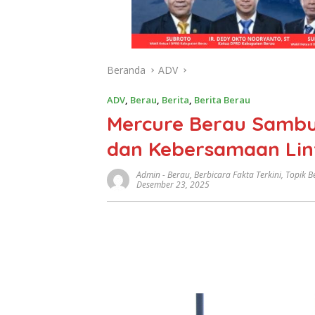
Beranda
ADV
ADV
,
Berau
,
Berita
,
Berita Berau
Mercure Berau Sambut
dan Kebersamaan Lin
Admin
-
Berau
,
Berbicara Fakta Terkini
,
Topik B
Desember 23, 2025