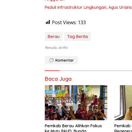
Peduli Infrastruktur Lingkungan, Agus Uria
Post Views:
133
Berau
Tag Berita
Penulis: Arifin
Komentar
Baca Juga
Pemkab Berau Alihkan Fokus
Pemkab 
ke Mutu PAUD, Bunda
Regenera