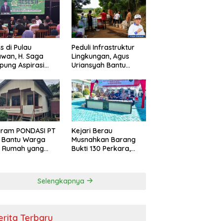
s di Pulau
Peduli Infrastruktur
wan, H. Saga
Lingkungan, Agus
ung Aspirasi
Uriansyah Bantu
ga dan Ajak
Material Perbaikan
arakat Bijak
Jalan di Gang Angsa
i Efisiensi
garan
gram PONDASI PT
Kejari Berau
 Bantu Warga
Musnahkan Barang
ki Rumah yang
Bukti 130 Perkara,
, Sehat, dan
Kasus Narkotika
man
Masih Mendominasi
Selengkapnya
erita Terbaru