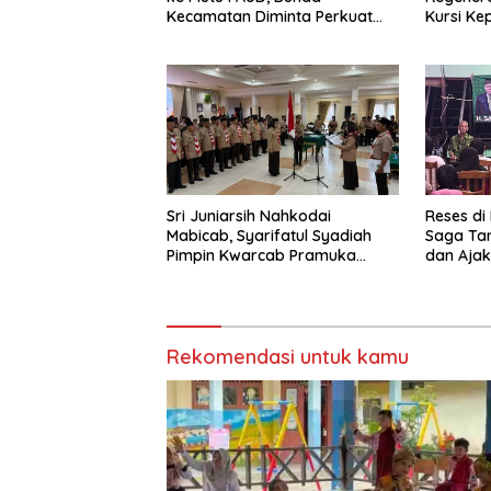
Kecamatan Diminta Perkuat
Kursi Ke
Pengawasan
Sri Juniarsih Nahkodai
Reses di
Mabicab, Syarifatul Syadiah
Saga Ta
Pimpin Kwarcab Pramuka
dan Ajak
Berau 2026–2031
Sikapi E
Rekomendasi untuk kamu