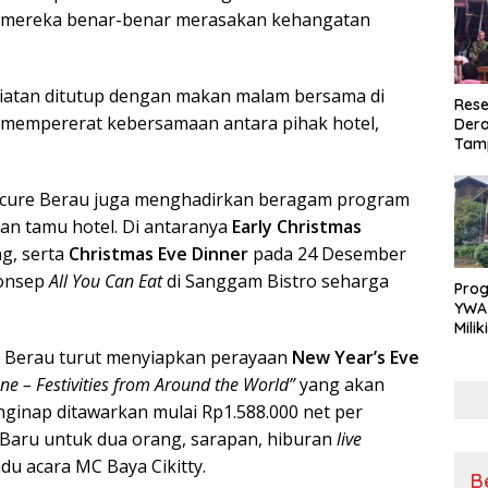
r mereka benar-benar merasakan kehangatan
egiatan ditutup dengan makan malam bersama di
Rese
n mempererat kebersamaan antara pihak hotel,
Dera
Tamp
War
Masy
ercure Berau juga menghadirkan beragam program
Sikap
Ang
dan tamu hotel. Di antaranya
Early Christmas
g, serta
Christmas Eve Dinner
pada 24 Desember
konsep
All You Can Eat
di Sanggam Bistro seharga
Pro
YWA
Mili
Aman
 Berau turut menyiapkan perayaan
New Year’s Eve
Nya
e – Festivities from Around the World”
yang akan
nginap ditawarkan mulai Rp1.588.000 net per
aru untuk dua orang, sarapan, hiburan
live
u acara MC Baya Cikitty.
B