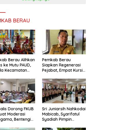
MKAB BERAU
ab Berau Alihkan
Pemkab Berau
s ke Mutu PAUD,
Siapkan Regenerasi
da Kecamatan
Pejabat, Empat Kursi
nta Perkuat
Kepala OPD Segera
gawasan
Diisi
alis Dorong FKUB
Sri Juniarsih Nahkodai
uat Moderasi
Mabicab, Syarifatul
gama, Bentengi
Syadiah Pimpin
u dari Paham
Kwarcab Pramuka
ecah Persatuan
Berau 2026–2031