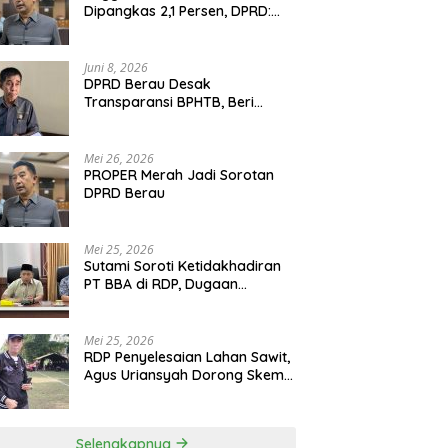
Dipangkas 2,1 Persen, DPRD:
Program Monumental Harus
Ditunda
Juni 8, 2026
DPRD Berau Desak
Transparansi BPHTB, Beri
Tenggat Sepekan untuk
Penyelesaian Polemik
Mei 26, 2026
PROPER Merah Jadi Sorotan
DPRD Berau
Mei 25, 2026
Sutami Soroti Ketidakhadiran
PT BBA di RDP, Dugaan
Permainan Oknum Menguat
Mei 25, 2026
RDP Penyelesaian Lahan Sawit,
Agus Uriansyah Dorong Skema
Tali Asih untuk Cari Jalan
Tengah
Selengkapnya