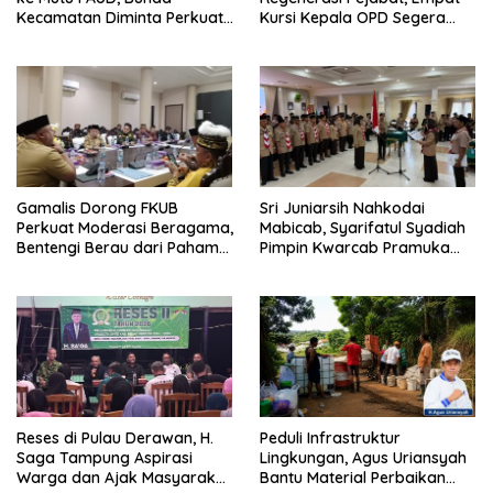
Kecamatan Diminta Perkuat
Kursi Kepala OPD Segera
Pengawasan
Diisi
Gamalis Dorong FKUB
Sri Juniarsih Nahkodai
Perkuat Moderasi Beragama,
Mabicab, Syarifatul Syadiah
Bentengi Berau dari Paham
Pimpin Kwarcab Pramuka
Pemecah Persatuan
Berau 2026–2031
Reses di Pulau Derawan, H.
Peduli Infrastruktur
Saga Tampung Aspirasi
Lingkungan, Agus Uriansyah
Warga dan Ajak Masyarakat
Bantu Material Perbaikan