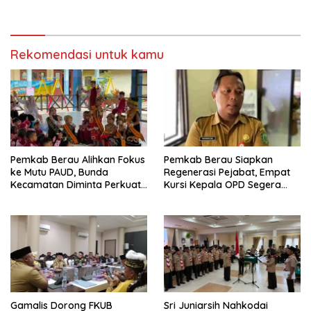
Bijak Sikapi Efisiensi
Jalan di Gang Angsa
Anggaran
Rekomendasi untuk kamu
Pemkab Berau Alihkan Fokus
Pemkab Berau Siapkan
ke Mutu PAUD, Bunda
Regenerasi Pejabat, Empat
Kecamatan Diminta Perkuat
Kursi Kepala OPD Segera
Pengawasan
Diisi
Gamalis Dorong FKUB
Sri Juniarsih Nahkodai