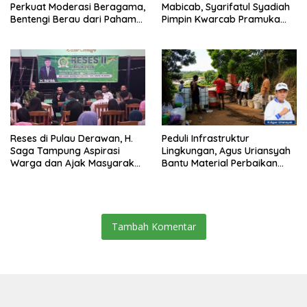
Perkuat Moderasi Beragama,
Mabicab, Syarifatul Syadiah
Bentengi Berau dari Paham
Pimpin Kwarcab Pramuka
Pemecah Persatuan
Berau 2026–2031
Reses di Pulau Derawan, H.
Peduli Infrastruktur
Saga Tampung Aspirasi
Lingkungan, Agus Uriansyah
Warga dan Ajak Masyarakat
Bantu Material Perbaikan
Bijak Sikapi Efisiensi
Jalan di Gang Angsa
Anggaran
Tambah Komentar