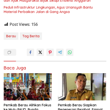
dan Ajak Masyarakat Bijak Sikapi Efisiensi Anggaran
Peduli Infrastruktur Lingkungan, Agus Uriansyah Bantu
Material Perbaikan Jalan di Gang Angsa
Post Views:
156
Berau
Tag Berita
Baca Juga
Pemkab Berau Alihkan Fokus
Pemkab Berau Siapkan
ke Mutu PAUD, Bunda
Regenerasi Pejabat, Empat