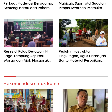
Perkuat Moderasi Beragama,
Mabicab, Syarifatul Syadiah
Bentengi Berau dari Paham
Pimpin Kwarcab Pramuka
Pemecah Persatuan
Berau 2026–2031
Reses di Pulau Derawan, H.
Peduli Infrastruktur
Saga Tampung Aspirasi
Lingkungan, Agus Uriansyah
Warga dan Ajak Masyarakat
Bantu Material Perbaikan
Bijak Sikapi Efisiensi
Jalan di Gang Angsa
Anggaran
Rekomendasi untuk kamu