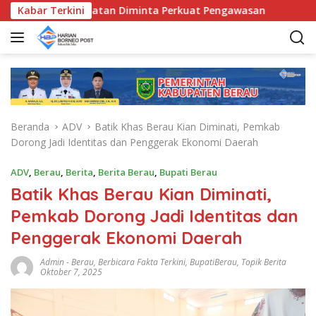
L
nda Kecamatan Diminta Perkuat Pengawasan
Kabar Terkini
Pemkab Be
a
n
g
s
u
n
g
Beranda
ADV
Batik Khas Berau Kian Diminati, Pemkab
k
Dorong Jadi Identitas dan Penggerak Ekonomi Daerah
e
k
ADV
,
Berau
,
Berita
,
Berita Berau
,
Bupati Berau
o
Batik Khas Berau Kian Diminati,
n
t
Pemkab Dorong Jadi Identitas dan
e
Penggerak Ekonomi Daerah
n
Admin
-
Berau
,
Berbicara Fakta Terkini
,
BupatiBerau
,
Topik Berita
Oktober 7, 2025