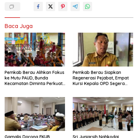
Baca Juga
Pemkab Berau Alihkan Fokus
Pemkab Berau Siapkan
ke Mutu PAUD, Bunda
Regenerasi Pejabat, Empat
Kecamatan Diminta Perkuat
Kursi Kepala OPD Segera
Pengawasan
Diisi
Gamalis Dorong FKUB
Sri Juniarsih Nahkodai