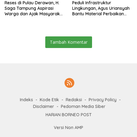
Reses di Pulau Derawan, H.
Peduli Infrastruktur
Saga Tampung Aspirasi
Lingkungan, Agus Uriansyah
Warga dan Ajak Masyarakat
Bantu Material Perbaikan
Bijak Sikapi Efisiensi
Jalan di Gang Angsa
Anggaran
Tambah Komentar
Indeks
Kode Etik
Redaksi
Privacy Policy
Disclaimer
Pedoman Media Siber
HARIAN BORNEO POST
Versi Non AMP