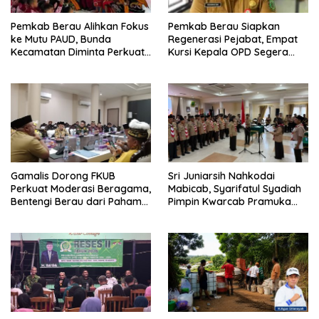
Pemkab Berau Alihkan Fokus
Pemkab Berau Siapkan
ke Mutu PAUD, Bunda
Regenerasi Pejabat, Empat
Kecamatan Diminta Perkuat
Kursi Kepala OPD Segera
Pengawasan
Diisi
Gamalis Dorong FKUB
Sri Juniarsih Nahkodai
Perkuat Moderasi Beragama,
Mabicab, Syarifatul Syadiah
Bentengi Berau dari Paham
Pimpin Kwarcab Pramuka
Pemecah Persatuan
Berau 2026–2031