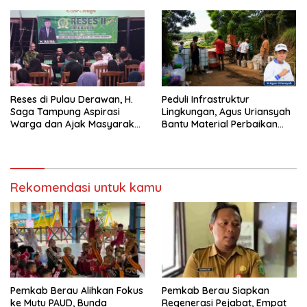
Reses di Pulau Derawan, H.
Peduli Infrastruktur
Saga Tampung Aspirasi
Lingkungan, Agus Uriansyah
Warga dan Ajak Masyarakat
Bantu Material Perbaikan
Bijak Sikapi Efisiensi
Jalan di Gang Angsa
Anggaran
Rekomendasi untuk kamu
Pemkab Berau Alihkan Fokus
Pemkab Berau Siapkan
ke Mutu PAUD, Bunda
Regenerasi Pejabat, Empat