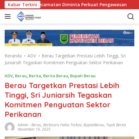
L
D, Bunda Kecamatan Diminta Perkuat Pengawasan
Kabar Terkini
Pemk
a
n
g
s
u
n
g
Beranda
ADV
Berau Targetkan Prestasi Lebih Tinggi, Sri
k
Juniarsih Tegaskan Komitmen Penguatan Sektor Perikanan
e
k
ADV
,
Berau
,
Berita
,
Berita Berau
,
Bupati Berau
o
Berau Targetkan Prestasi Lebih
n
t
Tinggi, Sri Juniarsih Tegaskan
e
Komitmen Penguatan Sektor
n
Perikanan
Admin
-
Berau
,
Berbicara Fakta Terkini
,
BupatiBerau
,
Topik Berita
November 16, 2025