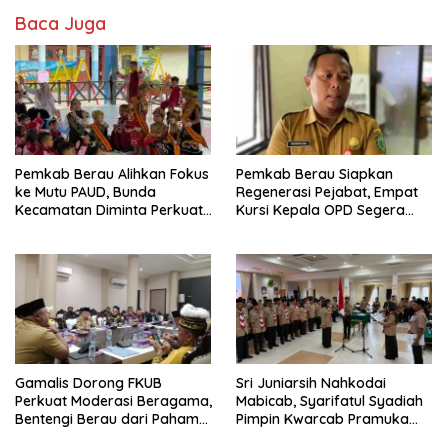
Baca Juga
Pemkab Berau Alihkan Fokus
Pemkab Berau Siapkan
ke Mutu PAUD, Bunda
Regenerasi Pejabat, Empat
Kecamatan Diminta Perkuat
Kursi Kepala OPD Segera
Pengawasan
Diisi
Gamalis Dorong FKUB
Sri Juniarsih Nahkodai
Perkuat Moderasi Beragama,
Mabicab, Syarifatul Syadiah
Bentengi Berau dari Paham
Pimpin Kwarcab Pramuka
Pemecah Persatuan
Berau 2026–2031