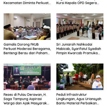
Kecamatan Diminta Perkuat
Kursi Kepala OPD Segera
Pengawasan
Diisi
Gamalis Dorong FKUB
Sri Juniarsih Nahkodai
Perkuat Moderasi Beragama,
Mabicab, Syarifatul Syadiah
Bentengi Berau dari Paham
Pimpin Kwarcab Pramuka
Pemecah Persatuan
Berau 2026–2031
Reses di Pulau Derawan, H.
Peduli Infrastruktur
Saga Tampung Aspirasi
Lingkungan, Agus Uriansyah
Warga dan Ajak Masyarakat
Bantu Material Perbaikan