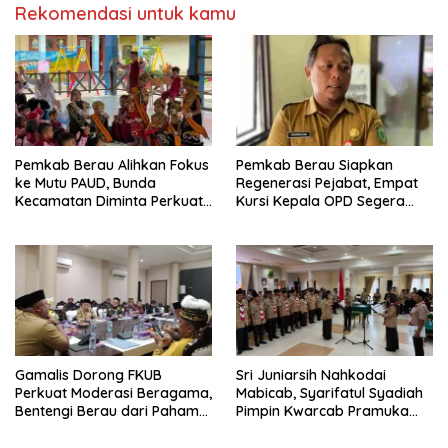
Rekomendasi untuk kamu
Pemkab Berau Alihkan Fokus
Pemkab Berau Siapkan
ke Mutu PAUD, Bunda
Regenerasi Pejabat, Empat
Kecamatan Diminta Perkuat
Kursi Kepala OPD Segera
Pengawasan
Diisi
Gamalis Dorong FKUB
Sri Juniarsih Nahkodai
Perkuat Moderasi Beragama,
Mabicab, Syarifatul Syadiah
Bentengi Berau dari Paham
Pimpin Kwarcab Pramuka
Pemecah Persatuan
Berau 2026–2031