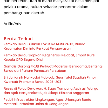
dan berkelanjutan di mana masyarakat desa menjadi
pelaku utama, bukan sekadar penonton dalam
pembangunan daerah.
Arifin/Adv
Berita Terkait
Pemkab Berau Alihkan Fokus ke Mutu PAUD, Bunda
Kecamatan Diminta Perkuat Pengawasan
Pemkab Berau Siapkan Regenerasi Pejabat, Empat Kursi
Kepala OPD Segera Diisi
Gamalis Dorong FKUB Perkuat Moderasi Beragama, Bentengi
Berau dari Paham Pemecah Persatuan
Sri Juniarsih Nahkodai Mabicab, Syarifatul Syadiah Pimpin
Kwarcab Pramuka Berau 2026–2031
Reses di Pulau Derawan, H. Saga Tampung Aspirasi Warga
dan Ajak Masyarakat Bijak Sikapi Efisiensi Anggaran
Peduli Infrastruktur Lingkungan, Agus Uriansyah Bantu
Material Perbaikan Jalan di Gang Angsa