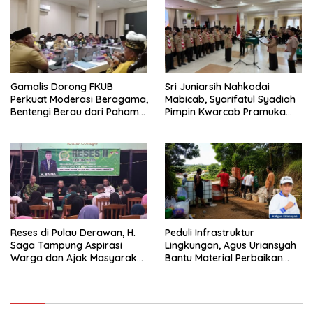
Gamalis Dorong FKUB
Sri Juniarsih Nahkodai
Perkuat Moderasi Beragama,
Mabicab, Syarifatul Syadiah
Bentengi Berau dari Paham
Pimpin Kwarcab Pramuka
Pemecah Persatuan
Berau 2026–2031
Reses di Pulau Derawan, H.
Peduli Infrastruktur
Saga Tampung Aspirasi
Lingkungan, Agus Uriansyah
Warga dan Ajak Masyarakat
Bantu Material Perbaikan
Bijak Sikapi Efisiensi
Jalan di Gang Angsa
Anggaran