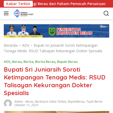
L
a, Bentengi Berau dari Paham Pemecah Persatuan
Kabar Terkini
Sri
a
n
g
s
u
n
g
Beranda
ADV
Bupati Sri Juniarsih Soroti Ketimpangan
k
Tenaga Medis: RSUD Talisayan Kekurangan Dokter Spesialis
e
k
ADV
,
Berau
,
Berita
,
Berita Berau
,
Bupati Berau
o
Bupati Sri Juniarsih Soroti
n
t
Ketimpangan Tenaga Medis: RSUD
e
Talisayan Kekurangan Dokter
n
Spesialis
Admin
-
Berau
,
Berbicara Fakta Terkini
,
BupatiBerau
,
Topik Berita
Oktober 11, 2025