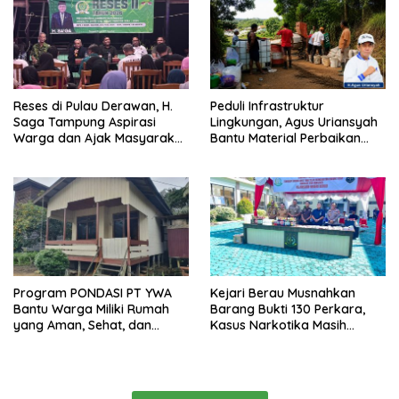
Reses di Pulau Derawan, H.
Peduli Infrastruktur
Saga Tampung Aspirasi
Lingkungan, Agus Uriansyah
Warga dan Ajak Masyarakat
Bantu Material Perbaikan
Bijak Sikapi Efisiensi
Jalan di Gang Angsa
Anggaran
Program PONDASI PT YWA
Kejari Berau Musnahkan
Bantu Warga Miliki Rumah
Barang Bukti 130 Perkara,
yang Aman, Sehat, dan
Kasus Narkotika Masih
Nyaman
Mendominasi