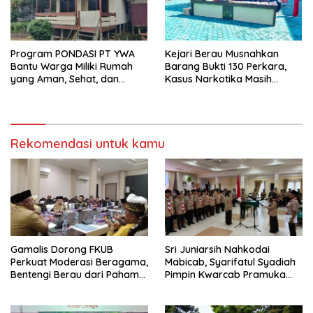
Program PONDASI PT YWA
Kejari Berau Musnahkan
Bantu Warga Miliki Rumah
Barang Bukti 130 Perkara,
yang Aman, Sehat, dan
Kasus Narkotika Masih
Nyaman
Mendominasi
Rekomendasi untuk kamu
Gamalis Dorong FKUB
Sri Juniarsih Nahkodai
Perkuat Moderasi Beragama,
Mabicab, Syarifatul Syadiah
Bentengi Berau dari Paham
Pimpin Kwarcab Pramuka
Pemecah Persatuan
Berau 2026–2031