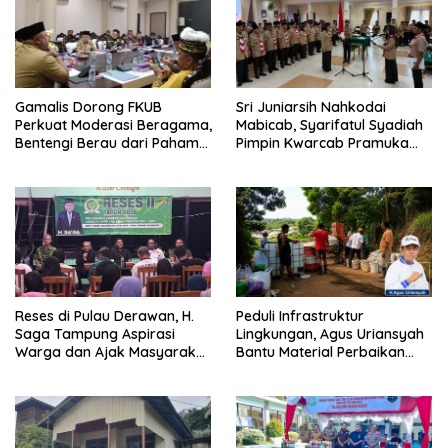
Gamalis Dorong FKUB
Sri Juniarsih Nahkodai
Perkuat Moderasi Beragama,
Mabicab, Syarifatul Syadiah
Bentengi Berau dari Paham
Pimpin Kwarcab Pramuka
Pemecah Persatuan
Berau 2026–2031
Reses di Pulau Derawan, H.
Peduli Infrastruktur
Saga Tampung Aspirasi
Lingkungan, Agus Uriansyah
Warga dan Ajak Masyarakat
Bantu Material Perbaikan
Bijak Sikapi Efisiensi
Jalan di Gang Angsa
Anggaran