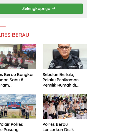
Persatuan
Selengkapnya
LRES BERAU
es Berau Bongkar
Sebulan Berlalu,
ngan Sabu 8
Pelaku Penikaman
gram,
Pemilik Rumah di
ndalikan Napi
Tanjung Redeb Masih
 Dalam Lapas
Diburu Polisi
akan
Polair Polres
Polres Berau
au Pasang
Luncurkan Desk