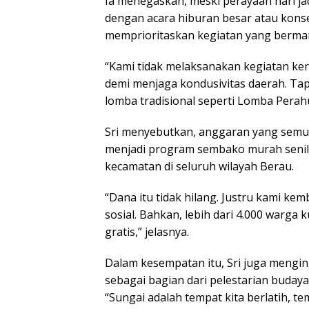
Ia menegaskan, meski perayaan hari jad
dengan acara hiburan besar atau kons
memprioritaskan kegiatan yang bermanfa
“Kami tidak melaksanakan kegiatan k
demi menjaga kondusivitas daerah. Ta
lomba tradisional seperti Lomba Perahu 
Sri menyebutkan, anggaran yang semul
menjadi program sembako murah senilai 
kecamatan di seluruh wilayah Berau.
“Dana itu tidak hilang. Justru kami k
sosial. Bahkan, lebih dari 4.000 war
gratis,” jelasnya.
Dalam kesempatan itu, Sri juga mengi
sebagai bagian dari pelestarian budaya
“Sungai adalah tempat kita berlatih, te