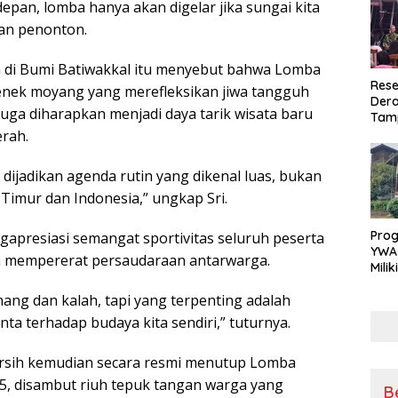
 depan, lomba hanya akan digelar jika sungai kita
dan penonton.
 di Bumi Batiwakkal itu menyebut bahwa Lomba
Rese
nek moyang yang merefleksikan jiwa tangguh
Dera
 juga diharapkan menjadi daya tarik wisata baru
Tamp
War
rah.
Masy
Sikap
n dijadikan agenda rutin yang dikenal luas, bukan
Ang
 Timur dan Indonesia,” ungkap Sri.
Pro
apresiasi semangat sportivitas seluruh peserta
YWA
a mempererat persaudaraan antarwarga.
Mili
Aman
ng dan kalah, tapi yang terpenting adalah
Nya
nta terhadap budaya kita sendiri,” tuturnya.
arsih kemudian secara resmi menutup Lomba
5, disambut riuh tepuk tangan warga yang
B