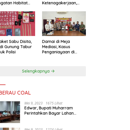
ngatan Habitat
Ketenagakerjaan,
ya
Sengketa Buruh
Didorong Tuntas
Lewat Mediasi
aket Sabu Disita,
Damai di Meja
 di Gunung Tabur
Mediasi, Kasus
uk Polisi
Penganiayaan di
Gunung Tabur
Diselesaikan Lewat
Restorative Justice
Selengkapnya
 BERAU COAL
Mei 9, 2023
1675 Lihat
Edwar, Bupati Muharram
Perintahkan Bayar Lahan
Warga
Mei 9, 2023
1274 Lihat