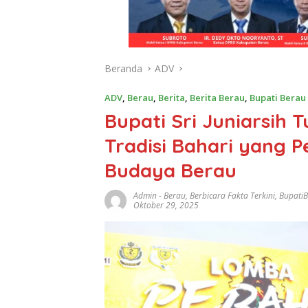
Beranda
ADV
ADV
,
Berau
,
Berita
,
Berita Berau
,
Bupati Berau
Bupati Sri Juniarsih
Tradisi Bahari yang 
Budaya Berau
Admin
-
Berau
,
Berbicara Fakta Terkini
,
Bupati
Oktober 29, 2025