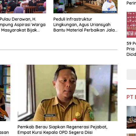
Peri
Bua
 Pulau Derawan, H.
Peduli Infrastruktur
mpung Aspirasi Warga
Lingkungan, Agus Uriansyah
 Masyarakat Bijak
Bantu Material Perbaikan Jalan
fisiensi Anggaran
di Gang Angsa
59 P
Pria
Dicid
PT
Pemkab Berau Siapkan Regenerasi Pejabat,
asan
Empat Kursi Kepala OPD Segera Diisi