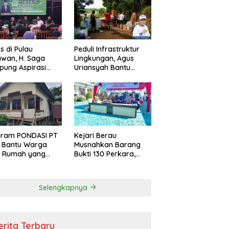
s di Pulau
Peduli Infrastruktur
wan, H. Saga
Lingkungan, Agus
ung Aspirasi
Uriansyah Bantu
ga dan Ajak
Material Perbaikan
arakat Bijak
Jalan di Gang Angsa
i Efisiensi
garan
gram PONDASI PT
Kejari Berau
 Bantu Warga
Musnahkan Barang
ki Rumah yang
Bukti 130 Perkara,
, Sehat, dan
Kasus Narkotika
man
Masih Mendominasi
Selengkapnya
erita Terbaru