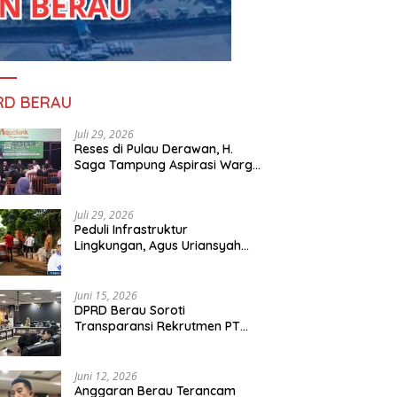
RD BERAU
Juli 29, 2026
Reses di Pulau Derawan, H.
Saga Tampung Aspirasi Warga
dan Ajak Masyarakat Bijak
Sikapi Efisiensi Anggaran
Juli 29, 2026
Peduli Infrastruktur
Lingkungan, Agus Uriansyah
Bantu Material Perbaikan Jalan
di Gang Angsa
Juni 15, 2026
DPRD Berau Soroti
Transparansi Rekrutmen PT
PAMA, Data Tenaga Kerja Lokal
Dipertanyakan
Juni 12, 2026
Anggaran Berau Terancam