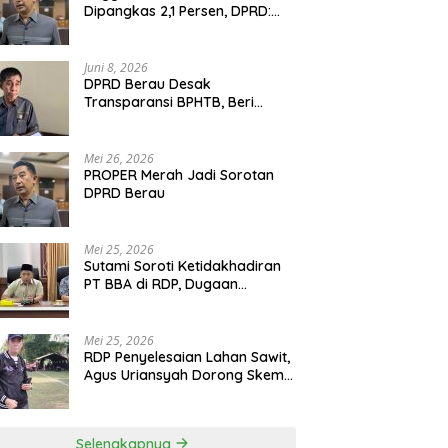
Dipangkas 2,1 Persen, DPRD:
Program Monumental Harus
Ditunda
Juni 8, 2026
DPRD Berau Desak
Transparansi BPHTB, Beri
Tenggat Sepekan untuk
Penyelesaian Polemik
Mei 26, 2026
PROPER Merah Jadi Sorotan
DPRD Berau
Mei 25, 2026
Sutami Soroti Ketidakhadiran
PT BBA di RDP, Dugaan
Permainan Oknum Menguat
Mei 25, 2026
RDP Penyelesaian Lahan Sawit,
Agus Uriansyah Dorong Skema
Tali Asih untuk Cari Jalan
Tengah
Selengkapnya