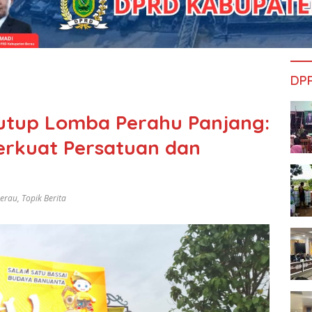
DP
 Tutup Lomba Perahu Panjang:
Perkuat Persatuan dan
Berau
,
Topik Berita