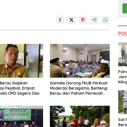
PO
Polr
Jari
Kilo
Berau Siapkan
Gamalis Dorong FKUB Perkuat
Dike
si Pejabat, Empat
Moderasi Beragama, Bentengi
dari
pala OPD Segera Diisi
Berau dari Paham Pemecah
Tar
Persatuan
Sat 
Ber