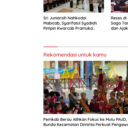
Sri Juniarsih Nahkodai
Reses di
Mabicab, Syarifatul Syadiah
Saga Ta
Pimpin Kwarcab Pramuka
dan Ajak
Berau 2026–2031
Sikapi E
Rekomendasi untuk kamu
Pemkab Berau Alihkan Fokus ke Mutu PAUD,
Bunda Kecamatan Diminta Perkuat Pengaw