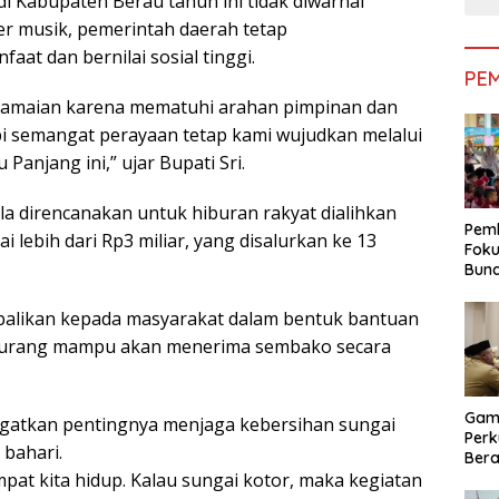
i Kabupaten Berau tahun ini tidak diwarnai
er musik, pemerintah daerah tetap
at dan bernilai sosial tinggi.
PE
eramaian karena mematuhi arahan pimpinan dan
pi semangat perayaan tetap kami wujudkan melalui
Panjang ini,” ujar Bupati Sri.
a direncanakan untuk hiburan rakyat dialihkan
Pemk
lebih dari Rp3 miliar, yang disalurkan ke 13
Foku
Bun
Dimi
Pen
embalikan kepada masyarakat dalam bentuk bantuan
ga kurang mampu akan menerima sembako secara
Gam
ngatkan pentingnya menjaga kebersihan sungai
Perk
 bahari.
Bera
Bera
mpat kita hidup. Kalau sungai kotor, maka kegiatan
Pem