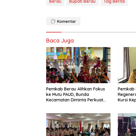
Berau
Bupati Berau
Tag Berita
Komentar
Baca Juga
Pemkab Berau Alihkan Fokus
Pemkab 
ke Mutu PAUD, Bunda
Regenera
Kecamatan Diminta Perkuat
Kursi Ke
Pengawasan