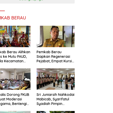
MKAB BERAU
ab Berau Alihkan
Pemkab Berau
s ke Mutu PAUD,
Siapkan Regenerasi
da Kecamatan
Pejabat, Empat Kursi
nta Perkuat
Kepala OPD Segera
gawasan
Diisi
alis Dorong FKUB
Sri Juniarsih Nahkodai
uat Moderasi
Mabicab, Syarifatul
gama, Bentengi
Syadiah Pimpin
u dari Paham
Kwarcab Pramuka
ecah Persatuan
Berau 2026–2031