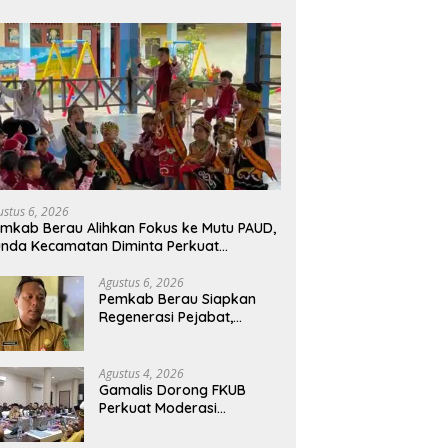
ustus 6, 2026
mkab Berau Alihkan Fokus ke Mutu PAUD,
nda Kecamatan Diminta Perkuat
engawasan
Agustus 6, 2026
Pemkab Berau Siapkan
Regenerasi Pejabat,
Empat Kursi Kepala OPD
Segera Diisi
Agustus 4, 2026
Gamalis Dorong FKUB
Perkuat Moderasi
Beragama, Bentengi Berau
dari Paham Pemecah