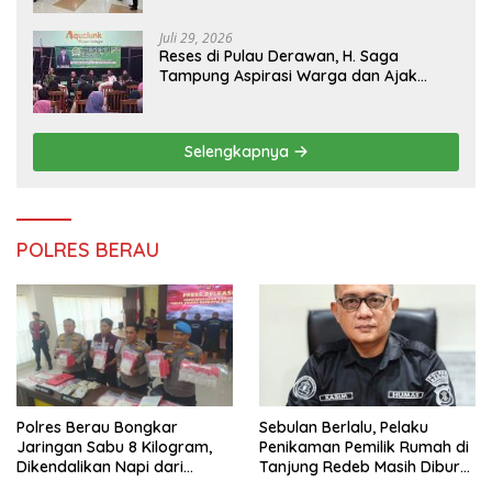
Juli 29, 2026
Reses di Pulau Derawan, H. Saga
Tampung Aspirasi Warga dan Ajak
Masyarakat Bijak Sikapi Efisiensi
Anggaran
Selengkapnya
POLRES BERAU
Polres Berau Bongkar
Sebulan Berlalu, Pelaku
Jaringan Sabu 8 Kilogram,
Penikaman Pemilik Rumah di
Dikendalikan Napi dari
Tanjung Redeb Masih Diburu
Dalam Lapas Tarakan
Polisi