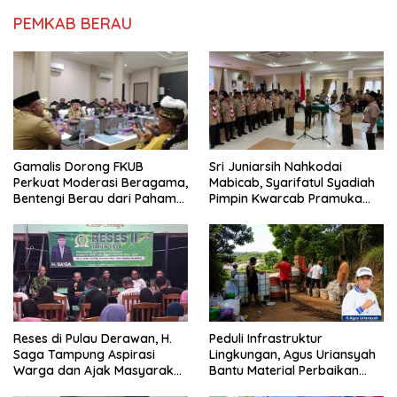
PEMKAB BERAU
Sri Juniarsih Nahkodai
Gamalis Dorong FKUB
Mabicab, Syarifatul Syadiah
Perkuat Moderasi Beragama,
Pimpin Kwarcab Pramuka
Bentengi Berau dari Paham
Berau 2026–2031
Pemecah Persatuan
Reses di Pulau Derawan, H.
Peduli Infrastruktur
Saga Tampung Aspirasi
Lingkungan, Agus Uriansyah
Warga dan Ajak Masyarakat
Bantu Material Perbaikan
Bijak Sikapi Efisiensi
Jalan di Gang Angsa