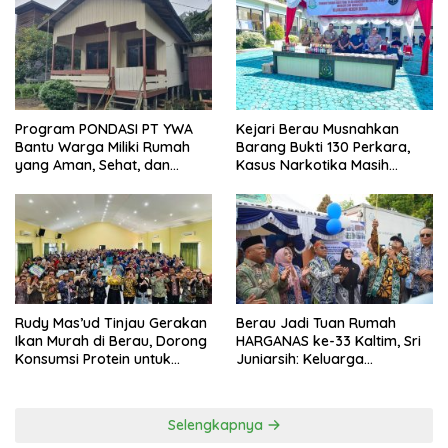
Anggaran
Program PONDASI PT YWA
Kejari Berau Musnahkan
Bantu Warga Miliki Rumah
Barang Bukti 130 Perkara,
yang Aman, Sehat, dan
Kasus Narkotika Masih
Nyaman
Mendominasi
Rudy Mas’ud Tinjau Gerakan
Berau Jadi Tuan Rumah
Ikan Murah di Berau, Dorong
HARGANAS ke-33 Kaltim, Sri
Konsumsi Protein untuk
Juniarsih: Keluarga
Tekan Stunting
Berkualitas Fondasi
Kemajuan Daerah
Selengkapnya