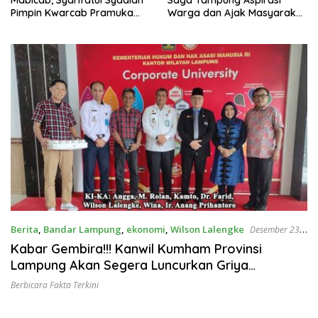
Pimpin Kwarcab Pramuka
Warga dan Ajak Masyarakat
Berau 2026–2031
Bijak Sikapi Efisiensi
Anggaran
Berita
,
Bandar Lampung
,
ekonomi
,
Wilson Lalengke
Desember 23,
2022
Kabar Gembira!!! Kanwil Kumham Provinsi
Lampung Akan Segera Luncurkan Griya
Abhipraya
Berbicara Fakta Terkini