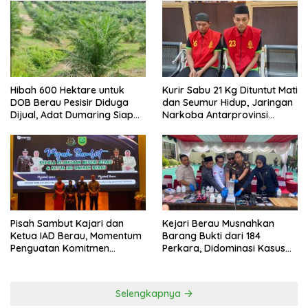
Hibah 600 Hektare untuk
Kurir Sabu 21 Kg Dituntut Mati
DOB Berau Pesisir Diduga
dan Seumur Hidup, Jaringan
Dijual, Adat Dumaring Siap
Narkoba Antarprovinsi
Gugat
Terungkap
Pisah Sambut Kajari dan
Kejari Berau Musnahkan
Ketua IAD Berau, Momentum
Barang Bukti dari 184
Penguatan Komitmen
Perkara, Didominasi Kasus
Pelayanan Publik
Narkotika
Selengkapnya