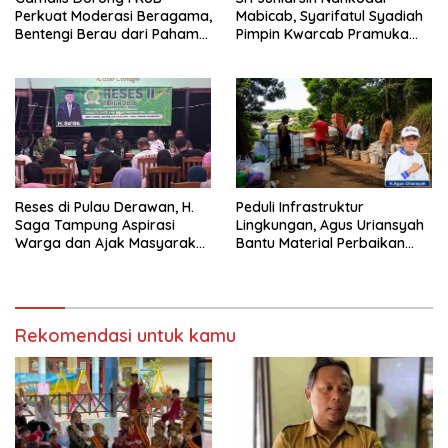
Perkuat Moderasi Beragama,
Mabicab, Syarifatul Syadiah
Bentengi Berau dari Paham
Pimpin Kwarcab Pramuka
Pemecah Persatuan
Berau 2026–2031
Reses di Pulau Derawan, H.
Peduli Infrastruktur
Saga Tampung Aspirasi
Lingkungan, Agus Uriansyah
Warga dan Ajak Masyarakat
Bantu Material Perbaikan
Bijak Sikapi Efisiensi
Jalan di Gang Angsa
Anggaran
Rekomendasi untuk kamu