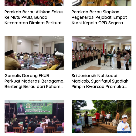
Pemkab Berau Alihkan Fokus
Pemkab Berau Siapkan
ke Mutu PAUD, Bunda
Regenerasi Pejabat, Empat
Kecamatan Diminta Perkuat
Kursi Kepala OPD Segera
Pengawasan
Diisi
Gamalis Dorong FKUB
Sri Juniarsih Nahkodai
Perkuat Moderasi Beragama,
Mabicab, Syarifatul Syadiah
Bentengi Berau dari Paham
Pimpin Kwarcab Pramuka
Pemecah Persatuan
Berau 2026–2031