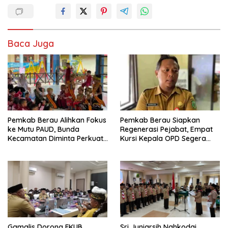
Baca Juga
Pemkab Berau Alihkan Fokus
Pemkab Berau Siapkan
ke Mutu PAUD, Bunda
Regenerasi Pejabat, Empat
Kecamatan Diminta Perkuat
Kursi Kepala OPD Segera
Pengawasan
Diisi
Gamalis Dorong FKUB
Sri Juniarsih Nahkodai