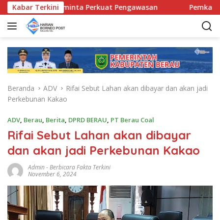
L
camatan Diminta Perkuat Pengawasan
Kabar Terkini
Pemkab Berau Si
a
n
g
s
u
n
g
Beranda
ADV
Rifai Sebut Lahan akan dibayar dan akan jadi
k
Perkebunan Kakao
e
k
ADV
,
Berau
,
Berita
,
DPRD BERAU
,
PT Berau Coal
o
Rifai Sebut Lahan akan dibayar
n
t
dan akan jadi Perkebunan Kakao
e
n
Admin
-
Berbicara Fakta Terkini
November 6, 2024