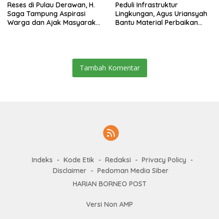
Reses di Pulau Derawan, H.
Peduli Infrastruktur
Saga Tampung Aspirasi
Lingkungan, Agus Uriansyah
Warga dan Ajak Masyarakat
Bantu Material Perbaikan
Bijak Sikapi Efisiensi
Jalan di Gang Angsa
Anggaran
Tambah Komentar
Indeks
Kode Etik
Redaksi
Privacy Policy
Disclaimer
Pedoman Media Siber
HARIAN BORNEO POST
Versi Non AMP