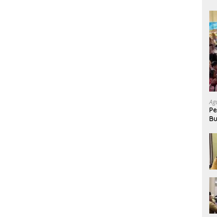
Ag
Pe
Bu
P