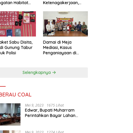
ngatan Habitat
Ketenagakerjaan,
ya
Sengketa Buruh
Didorong Tuntas
Lewat Mediasi
aket Sabu Disita,
Damai di Meja
 di Gunung Tabur
Mediasi, Kasus
uk Polisi
Penganiayaan di
Gunung Tabur
Diselesaikan Lewat
Restorative Justice
Selengkapnya
 BERAU COAL
Mei 9, 2023
1675 Lihat
Edwar, Bupati Muharram
Perintahkan Bayar Lahan
Warga
Mei 9, 2023
1274 Lihat