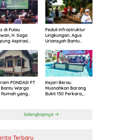
s di Pulau
Peduli Infrastruktur
wan, H. Saga
Lingkungan, Agus
ung Aspirasi
Uriansyah Bantu
ga dan Ajak
Material Perbaikan
arakat Bijak
Jalan di Gang Angsa
i Efisiensi
garan
gram PONDASI PT
Kejari Berau
 Bantu Warga
Musnahkan Barang
ki Rumah yang
Bukti 130 Perkara,
, Sehat, dan
Kasus Narkotika
man
Masih Mendominasi
Selengkapnya
erita Terbaru