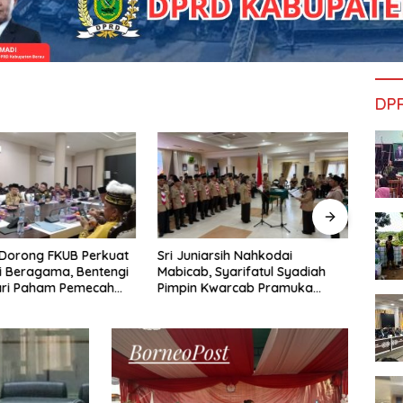
DP
Dorong FKUB Perkuat
Sri Juniarsih Nahkodai
Reses
 Beragama, Bentengi
Mabicab, Syarifatul Syadiah
Saga
ari Paham Pemecah
Pimpin Kwarcab Pramuka
dan A
an
Berau 2026–2031
Sikap