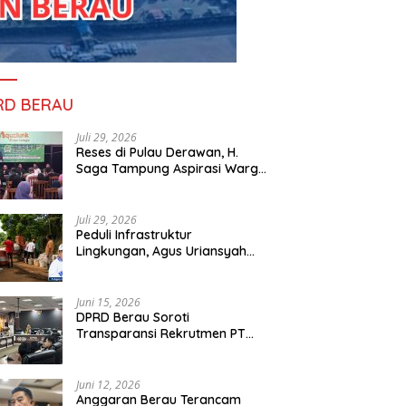
RD BERAU
Juli 29, 2026
Reses di Pulau Derawan, H.
Saga Tampung Aspirasi Warga
dan Ajak Masyarakat Bijak
Sikapi Efisiensi Anggaran
Juli 29, 2026
Peduli Infrastruktur
Lingkungan, Agus Uriansyah
 di Pulau Derawan, H.
Peduli Infrastruktur
P
Bantu Material Perbaikan Jalan
 Tampung Aspirasi Warga
Lingkungan, Agus Uriansyah
B
di Gang Angsa
jak Masyarakat Bijak
Bantu Material Perbaikan Jalan
y
Juni 15, 2026
i Efisiensi Anggaran
di Gang Angsa
N
DPRD Berau Soroti
Transparansi Rekrutmen PT
PAMA, Data Tenaga Kerja Lokal
Dipertanyakan
Juni 12, 2026
Anggaran Berau Terancam