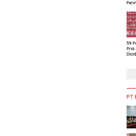
Peri
Bua
59 P
Pria
Dicid
PT