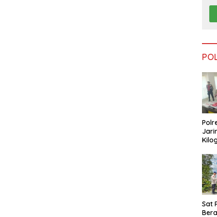
PO
Polr
Jari
Kilo
Dike
dari
Tar
Sat 
Ber