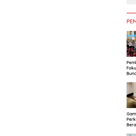
PE
Pemk
Foku
Bun
Dimi
Pen
Gam
Perk
Bera
Bera
Pem