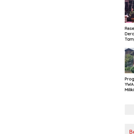
Rese
Dera
Tamp
War
Masy
Sikap
Ang
Pro
YWA
Mili
Aman
Nya
B