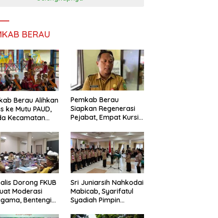
MKAB BERAU
Pemkab Berau
ab Berau Alihkan
Siapkan Regenerasi
s ke Mutu PAUD,
Pejabat, Empat Kursi
da Kecamatan
Kepala OPD Segera
nta Perkuat
Diisi
gawasan
alis Dorong FKUB
Sri Juniarsih Nahkodai
uat Moderasi
Mabicab, Syarifatul
gama, Bentengi
Syadiah Pimpin
u dari Paham
Kwarcab Pramuka
ecah Persatuan
Berau 2026–2031