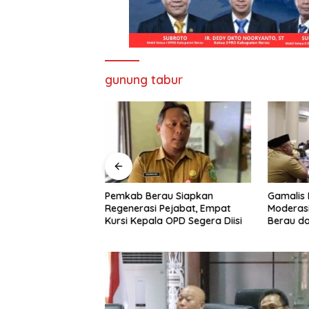
gunung tabur
Pemkab Berau Siapkan
Gamalis 
u Alihkan Fokus
Regenerasi Pejabat, Empat
Moderasi
D, Bunda
Kursi Kepala OPD Segera Diisi
Berau d
iminta Perkuat
Persatu
n