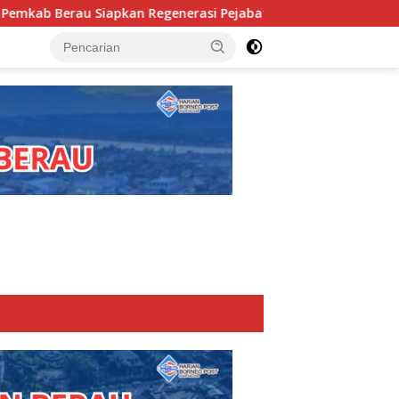
kan Regenerasi Pejabat, Empat Kursi Kepala OPD Segera Diisi