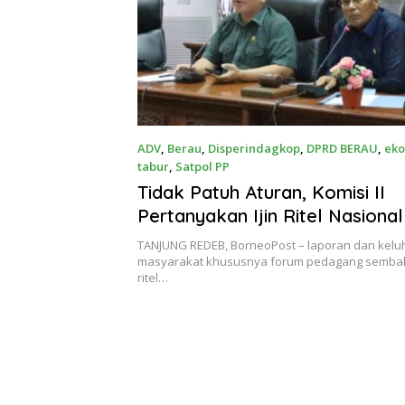
ADV
,
Berau
,
Disperindagkop
,
DPRD BERAU
,
ek
tabur
,
Satpol PP
Maret 17, 2023
Tidak Patuh Aturan, Komisi II
Pertanyakan Ijin Ritel Nasional
TANJUNG REDEB, BorneoPost – laporan dan kelu
masyarakat khususnya forum pedagang sembak
ritel…