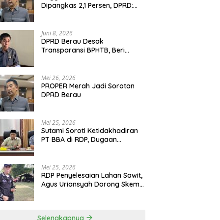
Dipangkas 2,1 Persen, DPRD:
Program Monumental Harus
Ditunda
Juni 8, 2026
DPRD Berau Desak
Transparansi BPHTB, Beri
Tenggat Sepekan untuk
Penyelesaian Polemik
Mei 26, 2026
PROPER Merah Jadi Sorotan
DPRD Berau
Mei 25, 2026
Sutami Soroti Ketidakhadiran
PT BBA di RDP, Dugaan
Permainan Oknum Menguat
Mei 25, 2026
RDP Penyelesaian Lahan Sawit,
Agus Uriansyah Dorong Skema
Tali Asih untuk Cari Jalan
Tengah
Selengkapnya