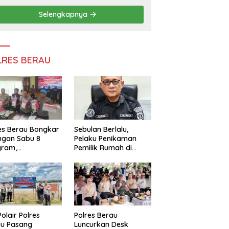
Persatuan
Selengkapnya
LRES BERAU
es Berau Bongkar
Sebulan Berlalu,
ngan Sabu 8
Pelaku Penikaman
gram,
Pemilik Rumah di
ndalikan Napi
Tanjung Redeb Masih
 Dalam Lapas
Diburu Polisi
akan
Polair Polres
Polres Berau
au Pasang
Luncurkan Desk