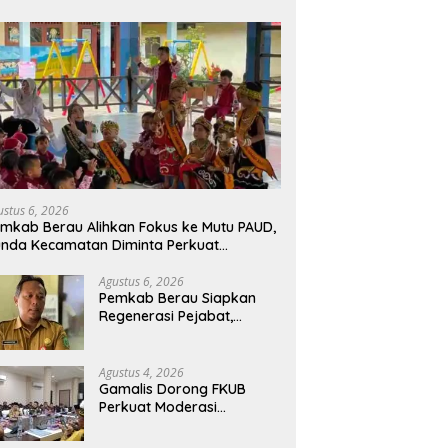
ustus 6, 2026
mkab Berau Alihkan Fokus ke Mutu PAUD,
nda Kecamatan Diminta Perkuat
engawasan
Agustus 6, 2026
Pemkab Berau Siapkan
Regenerasi Pejabat,
Empat Kursi Kepala OPD
Segera Diisi
Agustus 4, 2026
Gamalis Dorong FKUB
Perkuat Moderasi
Beragama, Bentengi Berau
dari Paham Pemecah