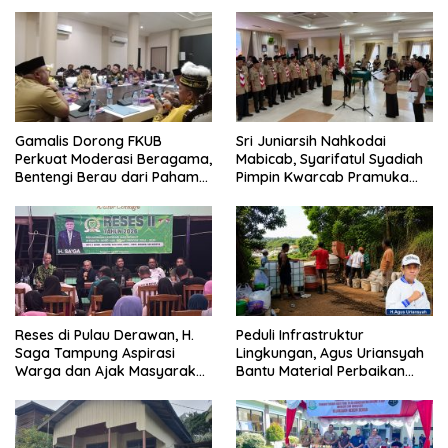
Diisi
Pengawasan
Gamalis Dorong FKUB
Sri Juniarsih Nahkodai
Perkuat Moderasi Beragama,
Mabicab, Syarifatul Syadiah
Bentengi Berau dari Paham
Pimpin Kwarcab Pramuka
Pemecah Persatuan
Berau 2026–2031
Reses di Pulau Derawan, H.
Peduli Infrastruktur
Saga Tampung Aspirasi
Lingkungan, Agus Uriansyah
Warga dan Ajak Masyarakat
Bantu Material Perbaikan
Bijak Sikapi Efisiensi
Jalan di Gang Angsa
Anggaran