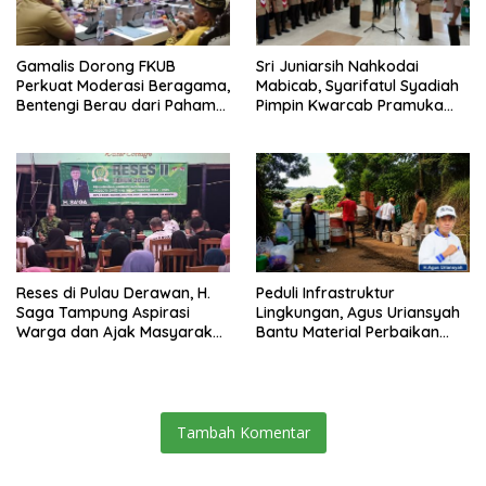
Gamalis Dorong FKUB
Sri Juniarsih Nahkodai
Perkuat Moderasi Beragama,
Mabicab, Syarifatul Syadiah
Bentengi Berau dari Paham
Pimpin Kwarcab Pramuka
Pemecah Persatuan
Berau 2026–2031
Reses di Pulau Derawan, H.
Peduli Infrastruktur
Saga Tampung Aspirasi
Lingkungan, Agus Uriansyah
Warga dan Ajak Masyarakat
Bantu Material Perbaikan
Bijak Sikapi Efisiensi
Jalan di Gang Angsa
Anggaran
Tambah Komentar