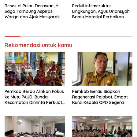
Reses di Pulau Derawan, H.
Peduli Infrastruktur
Saga Tampung Aspirasi
Lingkungan, Agus Uriansyah
Warga dan Ajak Masyarakat
Bantu Material Perbaikan
Bijak Sikapi Efisiensi
Jalan di Gang Angsa
Anggaran
Rekomendasi untuk kamu
Pemkab Berau Alihkan Fokus
Pemkab Berau Siapkan
ke Mutu PAUD, Bunda
Regenerasi Pejabat, Empat
Kecamatan Diminta Perkuat
Kursi Kepala OPD Segera
Pengawasan
Diisi