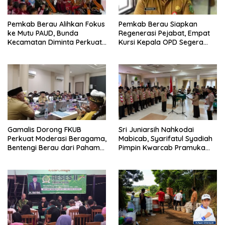
Pemkab Berau Alihkan Fokus
Pemkab Berau Siapkan
ke Mutu PAUD, Bunda
Regenerasi Pejabat, Empat
Kecamatan Diminta Perkuat
Kursi Kepala OPD Segera
Pengawasan
Diisi
Gamalis Dorong FKUB
Sri Juniarsih Nahkodai
Perkuat Moderasi Beragama,
Mabicab, Syarifatul Syadiah
Bentengi Berau dari Paham
Pimpin Kwarcab Pramuka
Pemecah Persatuan
Berau 2026–2031