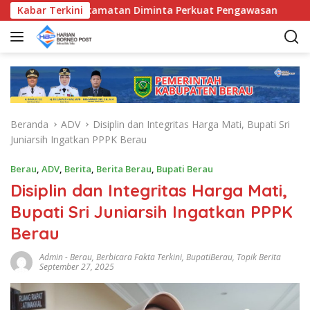
L
, Bunda Kecamatan Diminta Perkuat Pengawasan
Kabar Terkini
Pemka
a
n
g
s
u
n
g
Beranda
ADV
Disiplin dan Integritas Harga Mati, Bupati Sri
k
Juniarsih Ingatkan PPPK Berau
e
k
Berau
,
ADV
,
Berita
,
Berita Berau
,
Bupati Berau
o
Disiplin dan Integritas Harga Mati,
n
t
Bupati Sri Juniarsih Ingatkan PPPK
e
Berau
n
Admin
-
Berau
,
Berbicara Fakta Terkini
,
BupatiBerau
,
Topik Berita
September 27, 2025