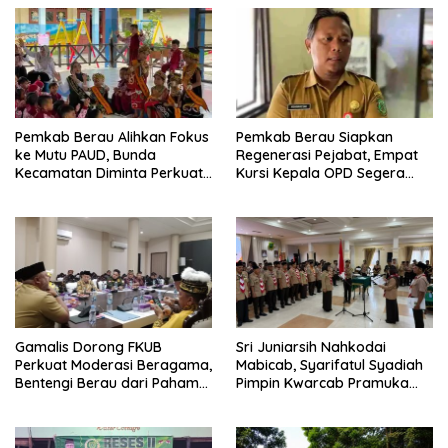
Pemkab Berau Alihkan Fokus
Pemkab Berau Siapkan
ke Mutu PAUD, Bunda
Regenerasi Pejabat, Empat
Kecamatan Diminta Perkuat
Kursi Kepala OPD Segera
Pengawasan
Diisi
Gamalis Dorong FKUB
Sri Juniarsih Nahkodai
Perkuat Moderasi Beragama,
Mabicab, Syarifatul Syadiah
Bentengi Berau dari Paham
Pimpin Kwarcab Pramuka
Pemecah Persatuan
Berau 2026–2031