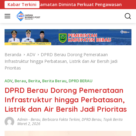
L
, Bunda Kecamatan Diminta Perkuat Pengawasan
Kabar Terkini
Pemka
a
n
g
s
u
n
g
Beranda
ADV
DPRD Berau Dorong Pemerataan
k
Infrastruktur hingga Perbatasan, Listrik dan Air Bersih Jadi
e
Prioritas
k
o
ADV
,
Berau
,
Berita
,
Berita Berau
,
DPRD BERAU
n
DPRD Berau Dorong Pemerataan
t
e
Infrastruktur hingga Perbatasan,
n
Listrik dan Air Bersih Jadi Prioritas
Admin
-
Berau
,
Berbicara Fakta Terkini
,
DPRD Berau
,
Topik Berita
Maret 2, 2026