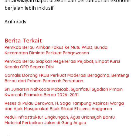
antarwilayah dapat ditekan dan pertumbuhan ekonomi
berjalan lebih inklusif.
Arifin/adv
Berita Terkait
Pemkab Berau Alihkan Fokus ke Mutu PAUD, Bunda
Kecamatan Diminta Perkuat Pengawasan
Pemkab Berau Siapkan Regenerasi Pejabat, Empat Kursi
Kepala OPD Segera Diisi
Gamalis Dorong FKUB Perkuat Moderasi Beragama, Bentengi
Berau dari Paham Pemecah Persatuan
Sri Juniarsih Nahkodai Mabicab, Syarifatul Syadiah Pimpin
Kwarcab Pramuka Berau 2026–2031
Reses di Pulau Derawan, H. Saga Tampung Aspirasi Warga
dan Ajak Masyarakat Bijak Sikapi Efisiensi Anggaran
Peduli Infrastruktur Lingkungan, Agus Uriansyah Bantu
Material Perbaikan Jalan di Gang Angsa