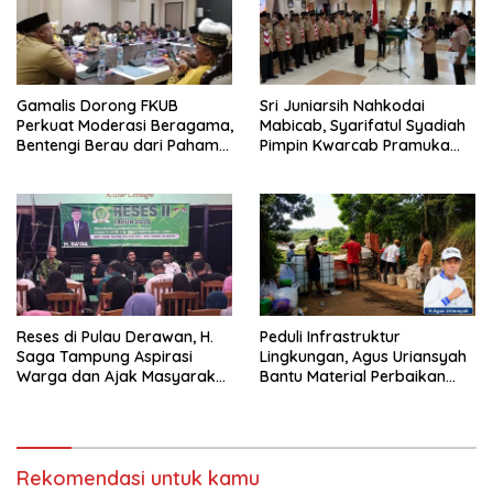
Gamalis Dorong FKUB
Sri Juniarsih Nahkodai
Perkuat Moderasi Beragama,
Mabicab, Syarifatul Syadiah
Bentengi Berau dari Paham
Pimpin Kwarcab Pramuka
Pemecah Persatuan
Berau 2026–2031
Reses di Pulau Derawan, H.
Peduli Infrastruktur
Saga Tampung Aspirasi
Lingkungan, Agus Uriansyah
Warga dan Ajak Masyarakat
Bantu Material Perbaikan
Bijak Sikapi Efisiensi
Jalan di Gang Angsa
Anggaran
Rekomendasi untuk kamu