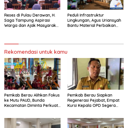
Reses di Pulau Derawan, H.
Peduli Infrastruktur
Saga Tampung Aspirasi
Lingkungan, Agus Uriansyah
Warga dan Ajak Masyarakat
Bantu Material Perbaikan
Bijak Sikapi Efisiensi
Jalan di Gang Angsa
Anggaran
Rekomendasi untuk kamu
Pemkab Berau Alihkan Fokus
Pemkab Berau Siapkan
ke Mutu PAUD, Bunda
Regenerasi Pejabat, Empat
Kecamatan Diminta Perkuat
Kursi Kepala OPD Segera
Pengawasan
Diisi