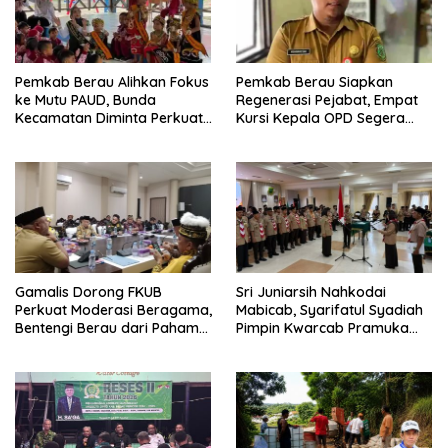
Pemkab Berau Alihkan Fokus
Pemkab Berau Siapkan
ke Mutu PAUD, Bunda
Regenerasi Pejabat, Empat
Kecamatan Diminta Perkuat
Kursi Kepala OPD Segera
Pengawasan
Diisi
Gamalis Dorong FKUB
Sri Juniarsih Nahkodai
Perkuat Moderasi Beragama,
Mabicab, Syarifatul Syadiah
Bentengi Berau dari Paham
Pimpin Kwarcab Pramuka
Pemecah Persatuan
Berau 2026–2031