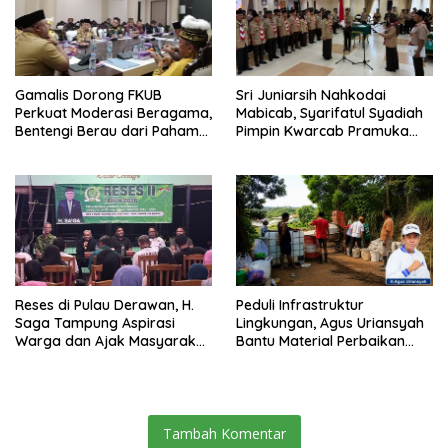
Gamalis Dorong FKUB
Sri Juniarsih Nahkodai
Perkuat Moderasi Beragama,
Mabicab, Syarifatul Syadiah
Bentengi Berau dari Paham
Pimpin Kwarcab Pramuka
Pemecah Persatuan
Berau 2026–2031
Reses di Pulau Derawan, H.
Peduli Infrastruktur
Saga Tampung Aspirasi
Lingkungan, Agus Uriansyah
Warga dan Ajak Masyarakat
Bantu Material Perbaikan
Bijak Sikapi Efisiensi
Jalan di Gang Angsa
Anggaran
Tambah Komentar