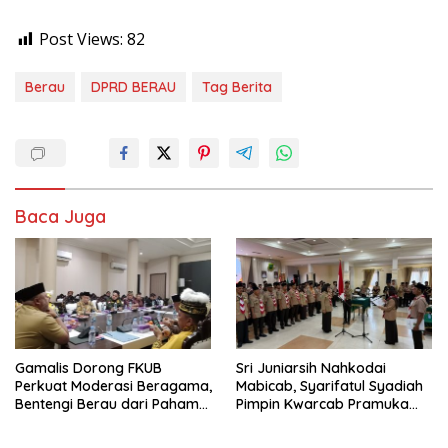
Post Views:
82
Berau
DPRD BERAU
Tag Berita
Baca Juga
Gamalis Dorong FKUB
Sri Juniarsih Nahkodai
Perkuat Moderasi Beragama,
Mabicab, Syarifatul Syadiah
Bentengi Berau dari Paham
Pimpin Kwarcab Pramuka
Pemecah Persatuan
Berau 2026–2031