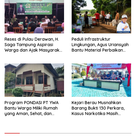
Reses di Pulau Derawan, H.
Peduli Infrastruktur
Saga Tampung Aspirasi
Lingkungan, Agus Uriansyah
Warga dan Ajak Masyarakat
Bantu Material Perbaikan
Bijak Sikapi Efisiensi
Jalan di Gang Angsa
Anggaran
Program PONDASI PT YWA
Kejari Berau Musnahkan
Bantu Warga Miliki Rumah
Barang Bukti 130 Perkara,
yang Aman, Sehat, dan
Kasus Narkotika Masih
Nyaman
Mendominasi