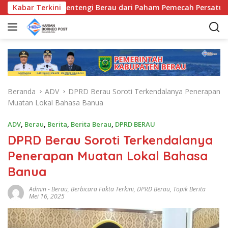
L
eragama, Bentengi Berau dari Paham Pemecah Persatuan
Kabar Terkini
a
n
g
s
u
n
g
Beranda
ADV
DPRD Berau Soroti Terkendalanya Penerapan
k
Muatan Lokal Bahasa Banua
e
k
ADV
,
Berau
,
Berita
,
Berita Berau
,
DPRD BERAU
o
DPRD Berau Soroti Terkendalanya
n
t
Penerapan Muatan Lokal Bahasa
e
Banua
n
Admin
-
Berau
,
Berbicara Fakta Terkini
,
DPRD Berau
,
Topik Berita
Mei 16, 2025