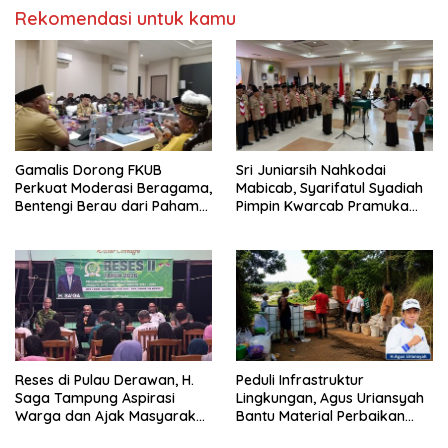
Rekomendasi untuk kamu
Gamalis Dorong FKUB
Sri Juniarsih Nahkodai
Perkuat Moderasi Beragama,
Mabicab, Syarifatul Syadiah
Bentengi Berau dari Paham
Pimpin Kwarcab Pramuka
Pemecah Persatuan
Berau 2026–2031
Reses di Pulau Derawan, H.
Peduli Infrastruktur
Saga Tampung Aspirasi
Lingkungan, Agus Uriansyah
Warga dan Ajak Masyarakat
Bantu Material Perbaikan
Bijak Sikapi Efisiensi
Jalan di Gang Angsa