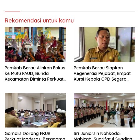
Anggaran
Rekomendasi untuk kamu
Pemkab Berau Alihkan Fokus
Pemkab Berau Siapkan
ke Mutu PAUD, Bunda
Regenerasi Pejabat, Empat
Kecamatan Diminta Perkuat
Kursi Kepala OPD Segera
Pengawasan
Diisi
Gamalis Dorong FKUB
Sri Juniarsih Nahkodai
Perkuat Moderasi Beragama,
Mabicab, Syarifatul Syadiah