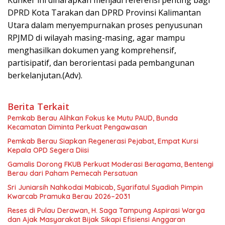
Kunker ini diharapkan menjadi referensi penting bagi
DPRD Kota Tarakan dan DPRD Provinsi Kalimantan
Utara dalam menyempurnakan proses penyusunan
RPJMD di wilayah masing-masing, agar mampu
menghasilkan dokumen yang komprehensif,
partisipatif, dan berorientasi pada pembangunan
berkelanjutan.(Adv).
Berita Terkait
Pemkab Berau Alihkan Fokus ke Mutu PAUD, Bunda
Kecamatan Diminta Perkuat Pengawasan
Pemkab Berau Siapkan Regenerasi Pejabat, Empat Kursi
Kepala OPD Segera Diisi
Gamalis Dorong FKUB Perkuat Moderasi Beragama, Bentengi
Berau dari Paham Pemecah Persatuan
Sri Juniarsih Nahkodai Mabicab, Syarifatul Syadiah Pimpin
Kwarcab Pramuka Berau 2026–2031
Reses di Pulau Derawan, H. Saga Tampung Aspirasi Warga
dan Ajak Masyarakat Bijak Sikapi Efisiensi Anggaran