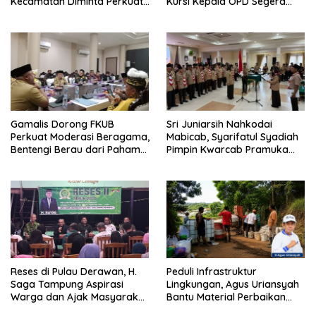
Kecamatan Diminta Perkuat
Kursi Kepala OPD Segera
Pengawasan
Diisi
Gamalis Dorong FKUB
Sri Juniarsih Nahkodai
Perkuat Moderasi Beragama,
Mabicab, Syarifatul Syadiah
Bentengi Berau dari Paham
Pimpin Kwarcab Pramuka
Pemecah Persatuan
Berau 2026–2031
Reses di Pulau Derawan, H.
Peduli Infrastruktur
Saga Tampung Aspirasi
Lingkungan, Agus Uriansyah
Warga dan Ajak Masyarakat
Bantu Material Perbaikan
Bijak Sikapi Efisiensi
Jalan di Gang Angsa