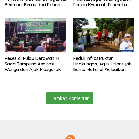
Bentengi Berau dari Paham
Pimpin Kwarcab Pramuka
Pemecah Persatuan
Berau 2026–2031
Reses di Pulau Derawan, H.
Peduli Infrastruktur
Saga Tampung Aspirasi
Lingkungan, Agus Uriansyah
Warga dan Ajak Masyarakat
Bantu Material Perbaikan
Bijak Sikapi Efisiensi
Jalan di Gang Angsa
Anggaran
Tambah Komentar