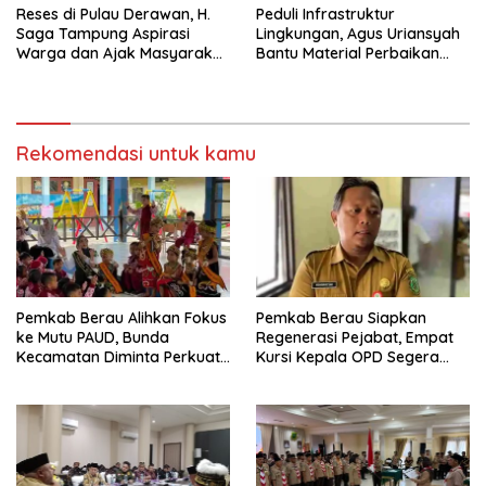
Reses di Pulau Derawan, H.
Peduli Infrastruktur
Saga Tampung Aspirasi
Lingkungan, Agus Uriansyah
Warga dan Ajak Masyarakat
Bantu Material Perbaikan
Bijak Sikapi Efisiensi
Jalan di Gang Angsa
Anggaran
Rekomendasi untuk kamu
Pemkab Berau Alihkan Fokus
Pemkab Berau Siapkan
ke Mutu PAUD, Bunda
Regenerasi Pejabat, Empat
Kecamatan Diminta Perkuat
Kursi Kepala OPD Segera
Pengawasan
Diisi