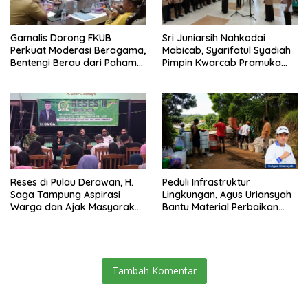
Gamalis Dorong FKUB
Sri Juniarsih Nahkodai
Perkuat Moderasi Beragama,
Mabicab, Syarifatul Syadiah
Bentengi Berau dari Paham
Pimpin Kwarcab Pramuka
Pemecah Persatuan
Berau 2026–2031
Reses di Pulau Derawan, H.
Peduli Infrastruktur
Saga Tampung Aspirasi
Lingkungan, Agus Uriansyah
Warga dan Ajak Masyarakat
Bantu Material Perbaikan
Bijak Sikapi Efisiensi
Jalan di Gang Angsa
Anggaran
Tambah Komentar