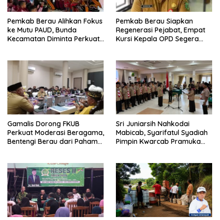
Pemkab Berau Alihkan Fokus
Pemkab Berau Siapkan
ke Mutu PAUD, Bunda
Regenerasi Pejabat, Empat
Kecamatan Diminta Perkuat
Kursi Kepala OPD Segera
Pengawasan
Diisi
Gamalis Dorong FKUB
Sri Juniarsih Nahkodai
Perkuat Moderasi Beragama,
Mabicab, Syarifatul Syadiah
Bentengi Berau dari Paham
Pimpin Kwarcab Pramuka
Pemecah Persatuan
Berau 2026–2031