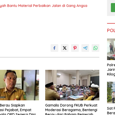
nsyah Bantu Material Perbaikan Jalan di Gang Angsa
PO
Polr
Jari
Kilo
Dike
dari
Tar
Berau Siapkan
Gamalis Dorong FKUB Perkuat
Sat 
si Pejabat, Empat
Moderasi Beragama, Bentengi
Ber
pala OPD Segera Diisi
Berau dari Paham Pemecah