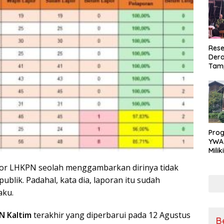
Rese
Dera
Tamp
War
Masy
Sikap
Ang
Pro
YWA
Mili
Aman
or LHKPN seolah menggambarkan dirinya tidak
Nya
ublik. Padahal, kata dia, laporan itu sudah
aku.
N Kaltim
terakhir yang diperbarui pada 12 Agustus
B