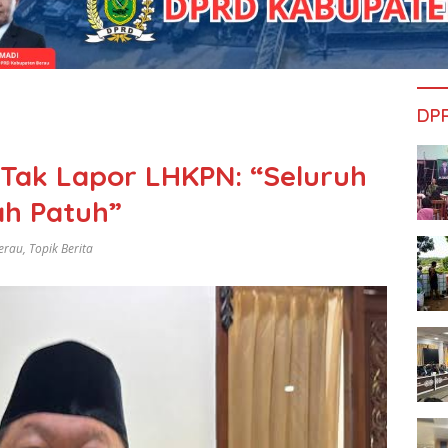
DP
Tak Lapor LHKPN: “Seluruh
ah Patuh”
erau
,
Topik Berita