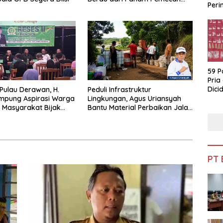
Peri
Persatuan
Bua
59 P
Pria
Dicid
 Pulau Derawan, H.
Peduli Infrastruktur
mpung Aspirasi Warga
Lingkungan, Agus Uriansyah
 Masyarakat Bijak
Bantu Material Perbaikan Jalan
fisiensi Anggaran
di Gang Angsa
PT