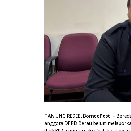
TANJUNG REDEB, BorneoPost
– Bereda
anggota DPRD Berau belum melaporka
(LHKPN) menuai reaksi. Salah satunya 