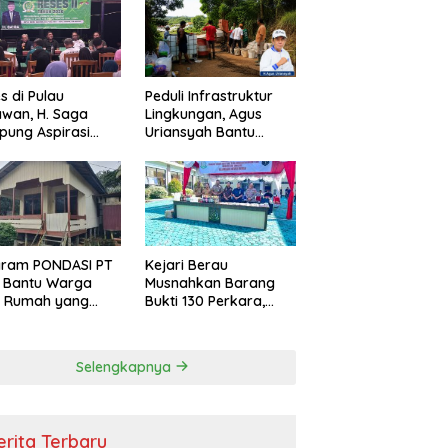
s di Pulau
Peduli Infrastruktur
wan, H. Saga
Lingkungan, Agus
ung Aspirasi
Uriansyah Bantu
ga dan Ajak
Material Perbaikan
arakat Bijak
Jalan di Gang Angsa
i Efisiensi
garan
gram PONDASI PT
Kejari Berau
 Bantu Warga
Musnahkan Barang
ki Rumah yang
Bukti 130 Perkara,
, Sehat, dan
Kasus Narkotika
man
Masih Mendominasi
Selengkapnya
erita Terbaru