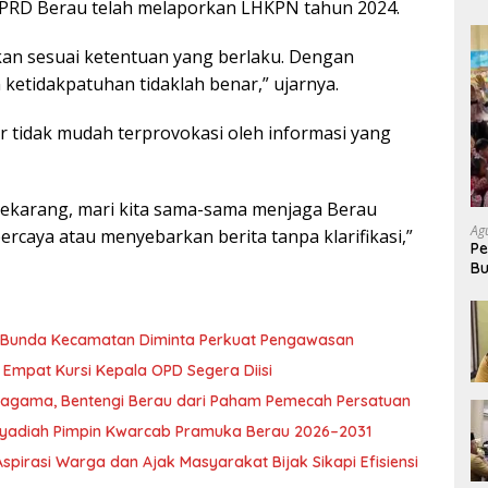
PRD Berau telah melaporkan LHKPN tahun 2024.
kan sesuai ketentuan yang berlaku. Dengan
ketidakpatuhan tidaklah benar,” ujarnya.
 tidak mudah terprovokasi oleh informasi yang
i sekarang, mari kita sama-sama menjaga Berau
Ag
rcaya atau menyebarkan berita tanpa klarifikasi,”
Pe
Bu
P
, Bunda Kecamatan Diminta Perkuat Pengawasan
Empat Kursi Kepala OPD Segera Diisi
ragama, Bentengi Berau dari Paham Pemecah Persatuan
l Syadiah Pimpin Kwarcab Pramuka Berau 2026–2031
pirasi Warga dan Ajak Masyarakat Bijak Sikapi Efisiensi