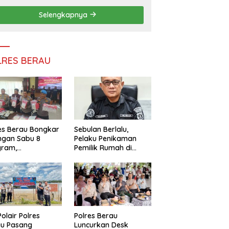
Persatuan
Selengkapnya
LRES BERAU
es Berau Bongkar
Sebulan Berlalu,
ngan Sabu 8
Pelaku Penikaman
gram,
Pemilik Rumah di
ndalikan Napi
Tanjung Redeb Masih
 Dalam Lapas
Diburu Polisi
akan
Polair Polres
Polres Berau
au Pasang
Luncurkan Desk