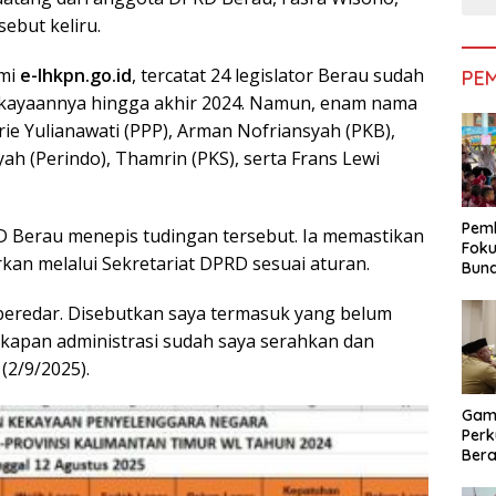
ebut keliru.
smi
e-lhkpn.go.id
, tercatat 24 legislator Berau sudah
PE
 kekayaannya hingga akhir 2024. Namun, enam nama
Srie Yulianawati (PPP), Arman Nofriansyah (PKB),
ah (Perindo), Thamrin (PKS), serta Frans Lewi
Pemk
RD Berau menepis tudingan tersebut. Ia memastikan
Foku
an melalui Sekretariat DPRD sesuai aturan.
Bun
Dimi
Pen
g beredar. Disebutkan saya termasuk yang belum
ngkapan administrasi sudah saya serahkan dan
(2/9/2025).
Gam
Perk
Bera
Bera
Pem