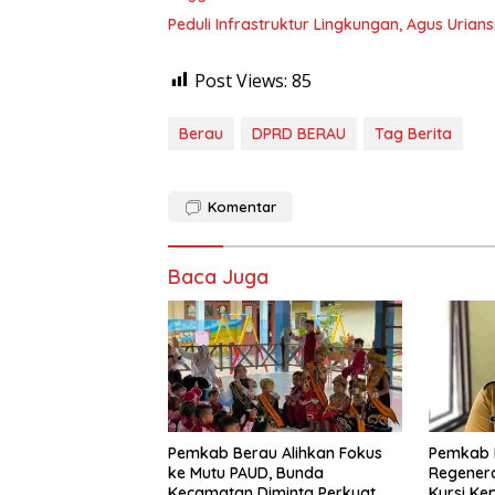
Peduli Infrastruktur Lingkungan, Agus Uria
Post Views:
85
Berau
DPRD BERAU
Tag Berita
Komentar
Baca Juga
Pemkab Berau Alihkan Fokus
Pemkab 
ke Mutu PAUD, Bunda
Regenera
Kecamatan Diminta Perkuat
Kursi Ke