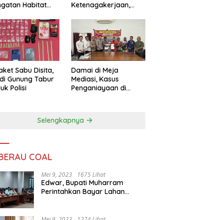
ngatan Habitat
Ketenagakerjaan,
ya
Sengketa Buruh
Didorong Tuntas
Lewat Mediasi
aket Sabu Disita,
Damai di Meja
 di Gunung Tabur
Mediasi, Kasus
uk Polisi
Penganiayaan di
Gunung Tabur
Diselesaikan Lewat
Restorative Justice
Selengkapnya
 BERAU COAL
Mei 9, 2023
1675 Lihat
Edwar, Bupati Muharram
Perintahkan Bayar Lahan
Warga
Mei 9, 2023
1274 Lihat