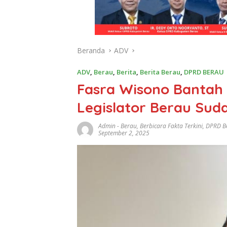
Beranda
ADV
ADV
,
Berau
,
Berita
,
Berita Berau
,
DPRD BERAU
Fasra Wisono Bantah 
Legislator Berau Sud
Admin
-
Berau
,
Berbicara Fakta Terkini
,
DPRD B
September 2, 2025