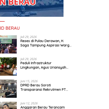
RD BERAU
Juli 29, 2026
Reses di Pulau Derawan, H.
Saga Tampung Aspirasi Warga
dan Ajak Masyarakat Bijak
Sikapi Efisiensi Anggaran
Juli 29, 2026
Peduli Infrastruktur
Lingkungan, Agus Uriansyah
Bantu Material Perbaikan Jalan
di Gang Angsa
Juni 15, 2026
DPRD Berau Soroti
Transparansi Rekrutmen PT
PAMA, Data Tenaga Kerja Lokal
Dipertanyakan
Juni 12, 2026
Anggaran Berau Terancam