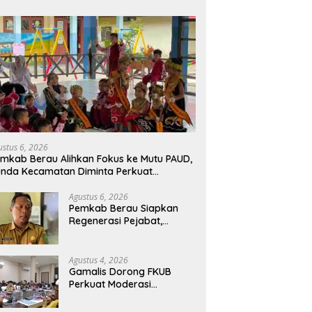
ustus 6, 2026
mkab Berau Alihkan Fokus ke Mutu PAUD,
nda Kecamatan Diminta Perkuat
engawasan
Agustus 6, 2026
Pemkab Berau Siapkan
Regenerasi Pejabat,
Empat Kursi Kepala OPD
Segera Diisi
Agustus 4, 2026
Gamalis Dorong FKUB
Perkuat Moderasi
Beragama, Bentengi Berau
dari Paham Pemecah