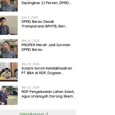
Dipangkas 2,1 Persen, DPRD:
Program Monumental Harus
Ditunda
Juni 8, 2026
DPRD Berau Desak
Transparansi BPHTB, Beri
Tenggat Sepekan untuk
Penyelesaian Polemik
Mei 26, 2026
PROPER Merah Jadi Sorotan
DPRD Berau
Mei 25, 2026
Sutami Soroti Ketidakhadiran
PT BBA di RDP, Dugaan
Permainan Oknum Menguat
Mei 25, 2026
RDP Penyelesaian Lahan Sawit,
Agus Uriansyah Dorong Skema
Tali Asih untuk Cari Jalan
Tengah
Selengkapnya