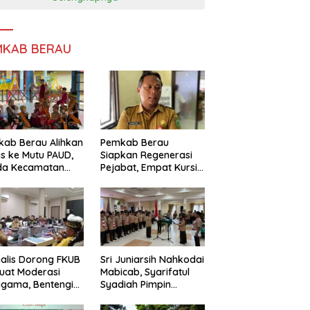
MKAB BERAU
ab Berau Alihkan
Pemkab Berau
s ke Mutu PAUD,
Siapkan Regenerasi
da Kecamatan
Pejabat, Empat Kursi
nta Perkuat
Kepala OPD Segera
gawasan
Diisi
alis Dorong FKUB
Sri Juniarsih Nahkodai
uat Moderasi
Mabicab, Syarifatul
gama, Bentengi
Syadiah Pimpin
u dari Paham
Kwarcab Pramuka
ecah Persatuan
Berau 2026–2031