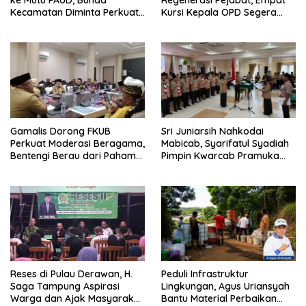
Kecamatan Diminta Perkuat
Kursi Kepala OPD Segera
Pengawasan
Diisi
Gamalis Dorong FKUB
Sri Juniarsih Nahkodai
Perkuat Moderasi Beragama,
Mabicab, Syarifatul Syadiah
Bentengi Berau dari Paham
Pimpin Kwarcab Pramuka
Pemecah Persatuan
Berau 2026–2031
Reses di Pulau Derawan, H.
Peduli Infrastruktur
Saga Tampung Aspirasi
Lingkungan, Agus Uriansyah
Warga dan Ajak Masyarakat
Bantu Material Perbaikan