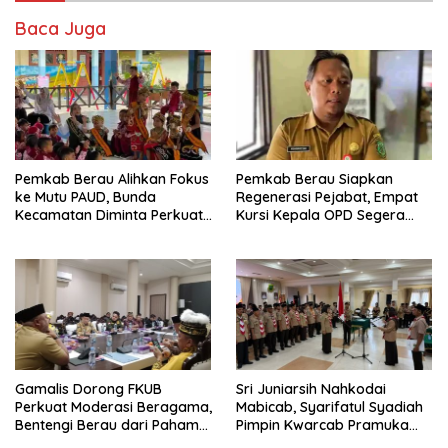
Baca Juga
Pemkab Berau Alihkan Fokus
Pemkab Berau Siapkan
ke Mutu PAUD, Bunda
Regenerasi Pejabat, Empat
Kecamatan Diminta Perkuat
Kursi Kepala OPD Segera
Pengawasan
Diisi
Gamalis Dorong FKUB
Sri Juniarsih Nahkodai
Perkuat Moderasi Beragama,
Mabicab, Syarifatul Syadiah
Bentengi Berau dari Paham
Pimpin Kwarcab Pramuka
Pemecah Persatuan
Berau 2026–2031