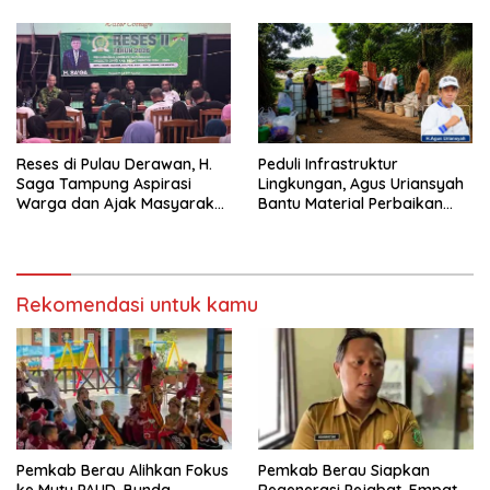
Reses di Pulau Derawan, H.
Peduli Infrastruktur
Saga Tampung Aspirasi
Lingkungan, Agus Uriansyah
Warga dan Ajak Masyarakat
Bantu Material Perbaikan
Bijak Sikapi Efisiensi
Jalan di Gang Angsa
Anggaran
Rekomendasi untuk kamu
Pemkab Berau Alihkan Fokus
Pemkab Berau Siapkan
ke Mutu PAUD, Bunda
Regenerasi Pejabat, Empat