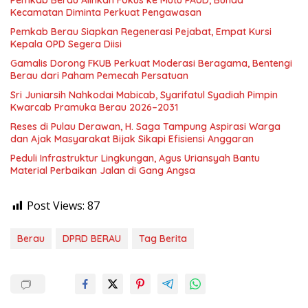
Pemkab Berau Alihkan Fokus ke Mutu PAUD, Bunda
Kecamatan Diminta Perkuat Pengawasan
Pemkab Berau Siapkan Regenerasi Pejabat, Empat Kursi
Kepala OPD Segera Diisi
Gamalis Dorong FKUB Perkuat Moderasi Beragama, Bentengi
Berau dari Paham Pemecah Persatuan
Sri Juniarsih Nahkodai Mabicab, Syarifatul Syadiah Pimpin
Kwarcab Pramuka Berau 2026–2031
Reses di Pulau Derawan, H. Saga Tampung Aspirasi Warga
dan Ajak Masyarakat Bijak Sikapi Efisiensi Anggaran
Peduli Infrastruktur Lingkungan, Agus Uriansyah Bantu
Material Perbaikan Jalan di Gang Angsa
Post Views:
87
Berau
DPRD BERAU
Tag Berita