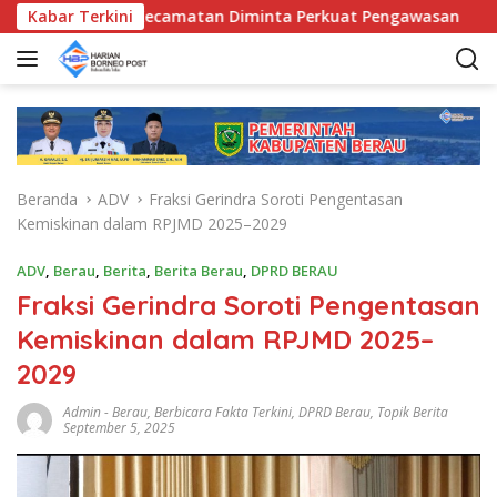
L
UD, Bunda Kecamatan Diminta Perkuat Pengawasan
Kabar Terkini
Pem
a
n
g
s
u
n
g
Beranda
ADV
Fraksi Gerindra Soroti Pengentasan
k
Kemiskinan dalam RPJMD 2025–2029
e
k
ADV
,
Berau
,
Berita
,
Berita Berau
,
DPRD BERAU
o
Fraksi Gerindra Soroti Pengentasan
n
t
Kemiskinan dalam RPJMD 2025–
e
2029
n
Admin
-
Berau
,
Berbicara Fakta Terkini
,
DPRD Berau
,
Topik Berita
September 5, 2025