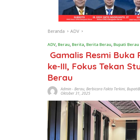
Beranda
ADV
ADV
,
Berau
,
Berita
,
Berita Berau
,
Bupati Berau
Gamalis Resmi Buka
ke-III, Fokus Tekan S
Berau
Admin
-
Berau
,
Berbicara Fakta Terkini
,
Bupati
Oktober 31, 2025