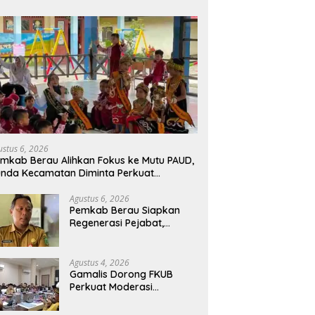
ustus 6, 2026
mkab Berau Alihkan Fokus ke Mutu PAUD,
nda Kecamatan Diminta Perkuat
engawasan
Agustus 6, 2026
Pemkab Berau Siapkan
Regenerasi Pejabat,
Empat Kursi Kepala OPD
Segera Diisi
Agustus 4, 2026
Gamalis Dorong FKUB
Perkuat Moderasi
Beragama, Bentengi Berau
dari Paham Pemecah