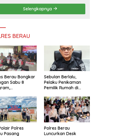
Persatuan
Selengkapnya
LRES BERAU
es Berau Bongkar
Sebulan Berlalu,
ngan Sabu 8
Pelaku Penikaman
gram,
Pemilik Rumah di
ndalikan Napi
Tanjung Redeb Masih
 Dalam Lapas
Diburu Polisi
akan
Polair Polres
Polres Berau
au Pasang
Luncurkan Desk