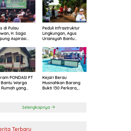
s di Pulau
Peduli Infrastruktur
wan, H. Saga
Lingkungan, Agus
ung Aspirasi
Uriansyah Bantu
ga dan Ajak
Material Perbaikan
arakat Bijak
Jalan di Gang Angsa
i Efisiensi
garan
gram PONDASI PT
Kejari Berau
 Bantu Warga
Musnahkan Barang
ki Rumah yang
Bukti 130 Perkara,
, Sehat, dan
Kasus Narkotika
man
Masih Mendominasi
Selengkapnya
erita Terbaru