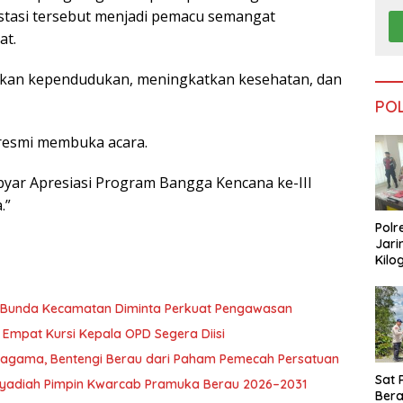
stasi tersebut menjadi pemacu semangat
at.
ukan kependudukan, meningkatkan kesehatan, dan
PO
resmi membuka acara.
byar Apresiasi Program Bangga Kencana ke-III
.”
Polr
Jari
Kilo
Dike
dari
, Bunda Kecamatan Diminta Perkuat Pengawasan
Tar
Empat Kursi Kepala OPD Segera Diisi
ragama, Bentengi Berau dari Paham Pemecah Persatuan
Sat 
l Syadiah Pimpin Kwarcab Pramuka Berau 2026–2031
Ber