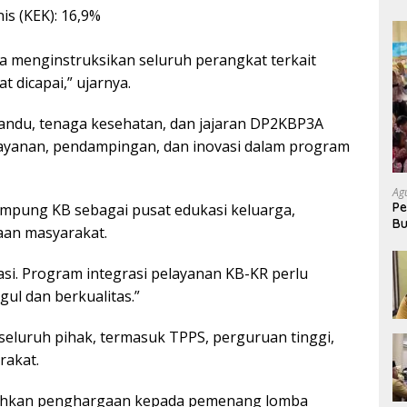
is (KEK): 16,9%
ya menginstruksikan seluruh perangkat terkait
t dicapai,” ujarnya.
andu, tenaga kesehatan, dan jajaran DP2KBP3A
ayanan, pendampingan, dan inovasi dalam program
Ag
Pe
ampung KB sebagai pusat edukasi keluarga,
Bu
an masyarakat.
P
si. Program integrasi pelayanan KB-KR perlu
l dan berkualitas.”
eluruh pihak, termasuk TPPS, perguruan tinggi,
rakat.
rahkan penghargaan kepada pemenang lomba