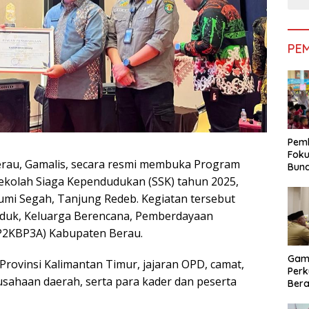
PE
Pemk
Foku
rau, Gamalis, secara resmi membuka Program
Bun
Dimi
Sekolah Siaga Kependudukan (SSK) tahun 2025,
Pen
Bumi Segah, Tanjung Redeb. Kegiatan tersebut
uduk, Keluarga Berencana, Pemberdayaan
P2KBP3A) Kabupaten Berau.
Gam
Provinsi Kalimantan Timur, jajaran OPD, camat,
Perk
sahaan daerah, serta para kader dan peserta
Bera
Bera
Pem