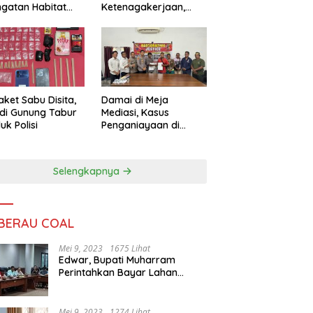
ngatan Habitat
Ketenagakerjaan,
ya
Sengketa Buruh
Didorong Tuntas
Lewat Mediasi
aket Sabu Disita,
Damai di Meja
 di Gunung Tabur
Mediasi, Kasus
uk Polisi
Penganiayaan di
Gunung Tabur
Diselesaikan Lewat
Restorative Justice
Selengkapnya
 BERAU COAL
Mei 9, 2023
1675 Lihat
Edwar, Bupati Muharram
Perintahkan Bayar Lahan
Warga
Mei 9, 2023
1274 Lihat