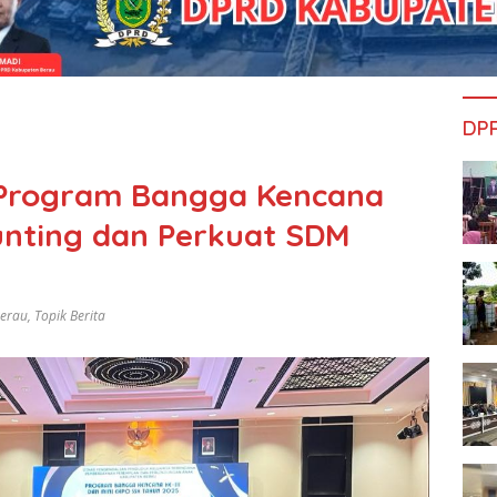
DP
 Program Bangga Kencana
tunting dan Perkuat SDM
Berau
,
Topik Berita