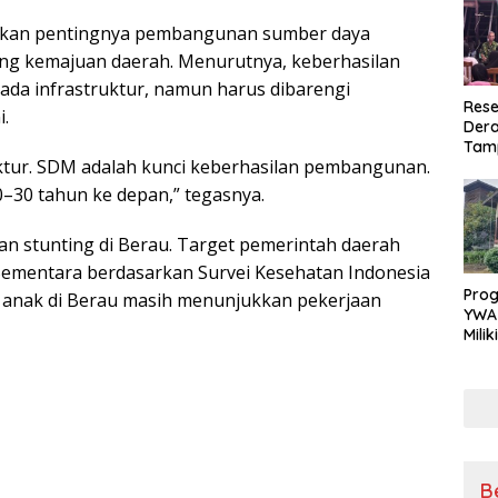
skan pentingnya pembangunan sumber daya
ng kemajuan daerah. Menurutnya, keberhasilan
da infrastruktur, namun harus dibarengi
Rese
i.
Dera
Tamp
uktur. SDM adalah kunci keberhasilan pembangunan.
War
Masy
 20–30 tahun ke depan,” tegasnya.
Sikap
Ang
n stunting di Berau. Target pemerintah daerah
 Sementara berdasarkan Survei Kesehatan Indonesia
Pro
n anak di Berau masih menunjukkan pekerjaan
YWA
Mili
Aman
Nya
B