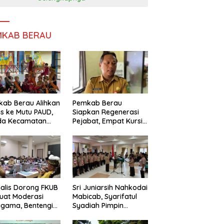
MKAB BERAU
ab Berau Alihkan
Pemkab Berau
s ke Mutu PAUD,
Siapkan Regenerasi
da Kecamatan
Pejabat, Empat Kursi
nta Perkuat
Kepala OPD Segera
gawasan
Diisi
alis Dorong FKUB
Sri Juniarsih Nahkodai
uat Moderasi
Mabicab, Syarifatul
gama, Bentengi
Syadiah Pimpin
u dari Paham
Kwarcab Pramuka
ecah Persatuan
Berau 2026–2031