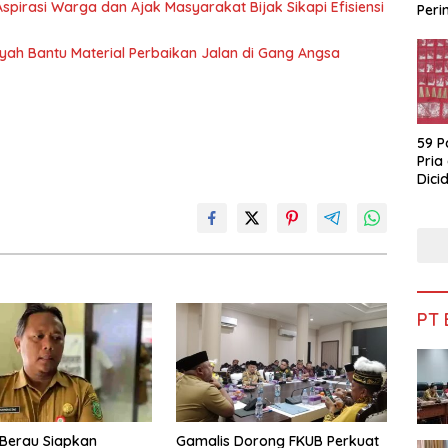
pirasi Warga dan Ajak Masyarakat Bijak Sikapi Efisiensi
Peri
Bua
nsyah Bantu Material Perbaikan Jalan di Gang Angsa
59 P
Pria
Dicid
PT
Berau Siapkan
Gamalis Dorong FKUB Perkuat