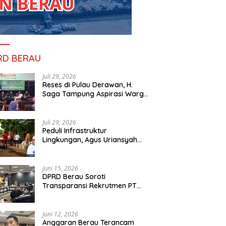
RD BERAU
Juli 29, 2026
Reses di Pulau Derawan, H.
Saga Tampung Aspirasi Warga
dan Ajak Masyarakat Bijak
Sikapi Efisiensi Anggaran
Juli 29, 2026
Peduli Infrastruktur
Lingkungan, Agus Uriansyah
Bantu Material Perbaikan Jalan
di Gang Angsa
Juni 15, 2026
DPRD Berau Soroti
Transparansi Rekrutmen PT
PAMA, Data Tenaga Kerja Lokal
Dipertanyakan
Juni 12, 2026
Anggaran Berau Terancam