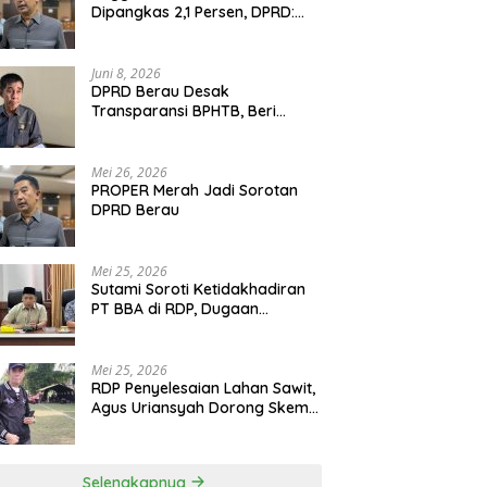
Dipangkas 2,1 Persen, DPRD:
Program Monumental Harus
Ditunda
Juni 8, 2026
DPRD Berau Desak
Transparansi BPHTB, Beri
Tenggat Sepekan untuk
Penyelesaian Polemik
Mei 26, 2026
PROPER Merah Jadi Sorotan
DPRD Berau
Mei 25, 2026
Sutami Soroti Ketidakhadiran
PT BBA di RDP, Dugaan
Permainan Oknum Menguat
Mei 25, 2026
RDP Penyelesaian Lahan Sawit,
Agus Uriansyah Dorong Skema
Tali Asih untuk Cari Jalan
Tengah
Selengkapnya