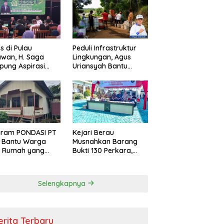
s di Pulau
Peduli Infrastruktur
wan, H. Saga
Lingkungan, Agus
ung Aspirasi
Uriansyah Bantu
ga dan Ajak
Material Perbaikan
arakat Bijak
Jalan di Gang Angsa
i Efisiensi
garan
gram PONDASI PT
Kejari Berau
 Bantu Warga
Musnahkan Barang
ki Rumah yang
Bukti 130 Perkara,
, Sehat, dan
Kasus Narkotika
man
Masih Mendominasi
Selengkapnya
erita Terbaru