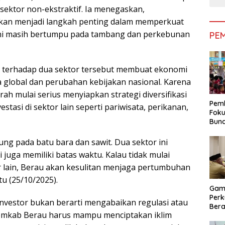
-sektor non-ekstraktif. Ia menegaskan,
akan menjadi langkah penting dalam memperkuat
ini masih bertumpu pada tambang dan perkebunan
PE
 terhadap dua sektor tersebut membuat ekonomi
a global dan perubahan kebijakan nasional. Karena
ah mulai serius menyiapkan strategi diversifikasi
Pemk
asi di sektor lain seperti pariwisata, perikanan,
Foku
Bun
Dimi
Pen
ung pada batu bara dan sawit. Dua sektor ini
uga memiliki batas waktu. Kalau tidak mulai
r lain, Berau akan kesulitan menjaga pertumbuhan
u (25/10/2025).
Gam
Perk
 investor bukan berarti mengabaikan regulasi atau
Bera
Pemkab Berau harus mampu menciptakan iklim
Bera
Pem