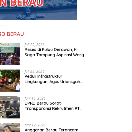
RD BERAU
Juli 29, 2026
Reses di Pulau Derawan, H.
Saga Tampung Aspirasi Warga
dan Ajak Masyarakat Bijak
Sikapi Efisiensi Anggaran
Juli 29, 2026
Peduli Infrastruktur
Lingkungan, Agus Uriansyah
Bantu Material Perbaikan Jalan
di Gang Angsa
Juni 15, 2026
DPRD Berau Soroti
Transparansi Rekrutmen PT
PAMA, Data Tenaga Kerja Lokal
Dipertanyakan
Juni 12, 2026
Anggaran Berau Terancam