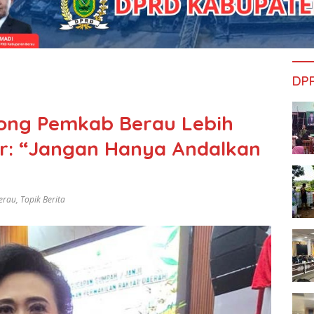
DP
ong Pemkab Berau Lebih
or: “Jangan Hanya Andalkan
erau
,
Topik Berita