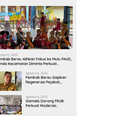
ustus 6, 2026
mkab Berau Alihkan Fokus ke Mutu PAUD,
nda Kecamatan Diminta Perkuat
engawasan
Agustus 6, 2026
Pemkab Berau Siapkan
Regenerasi Pejabat,
Empat Kursi Kepala OPD
Segera Diisi
Agustus 4, 2026
Gamalis Dorong FKUB
Perkuat Moderasi
Beragama, Bentengi Berau
dari Paham Pemecah