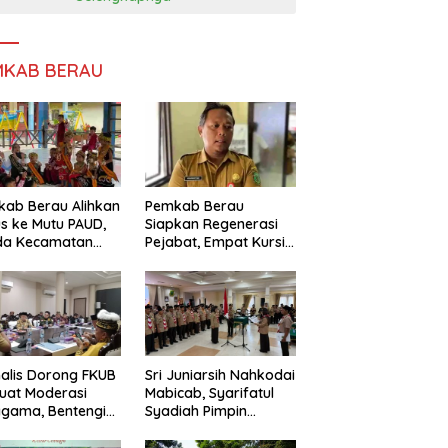
MKAB BERAU
ab Berau Alihkan
Pemkab Berau
s ke Mutu PAUD,
Siapkan Regenerasi
da Kecamatan
Pejabat, Empat Kursi
nta Perkuat
Kepala OPD Segera
gawasan
Diisi
alis Dorong FKUB
Sri Juniarsih Nahkodai
uat Moderasi
Mabicab, Syarifatul
gama, Bentengi
Syadiah Pimpin
u dari Paham
Kwarcab Pramuka
ecah Persatuan
Berau 2026–2031