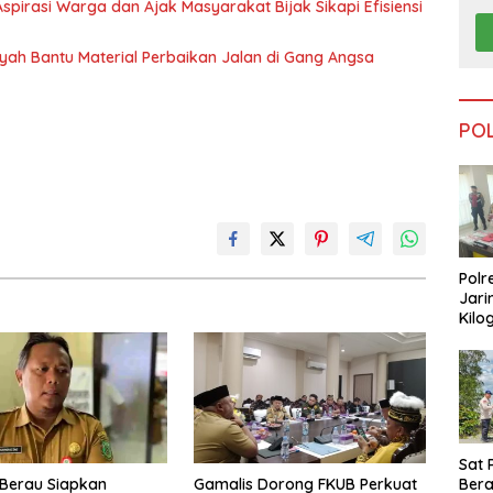
pirasi Warga dan Ajak Masyarakat Bijak Sikapi Efisiensi
nsyah Bantu Material Perbaikan Jalan di Gang Angsa
PO
Polr
Jari
Kilo
Dike
dari
Tar
Sat 
Ber
Berau Siapkan
Gamalis Dorong FKUB Perkuat