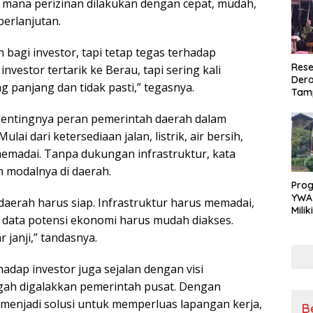
di mana perizinan dilakukan dengan cepat, mudah,
erlanjutan.
 bagi investor, tapi tetap tegas terhadap
Rese
vestor tertarik ke Berau, tapi sering kali
Dera
 panjang dan tidak pasti,” tegasnya.
Tamp
War
Masy
 pentingnya peran pemerintah daerah dalam
Sikap
ai dari ketersediaan jalan, listrik, air bersih,
Ang
memadai. Tanpa dukungan infrastruktur, kata
 modalnya di daerah.
Pro
YWA
daerah harus siap. Infrastruktur harus memadai,
Mili
n data potensi ekonomi harus mudah diakses.
Aman
Nya
 janji,” tandasnya.
dap investor juga sejalan dengan visi
ah digalakkan pemerintah pusat. Dengan
t menjadi solusi untuk memperluas lapangan kerja,
B