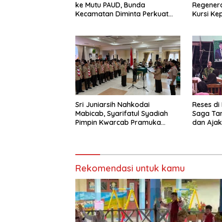
ke Mutu PAUD, Bunda
Regenera
Kecamatan Diminta Perkuat
Kursi Ke
Pengawasan
Sri Juniarsih Nahkodai
Reses di
Mabicab, Syarifatul Syadiah
Saga Ta
Pimpin Kwarcab Pramuka
dan Ajak
Berau 2026–2031
Sikapi E
Rekomendasi untuk kamu