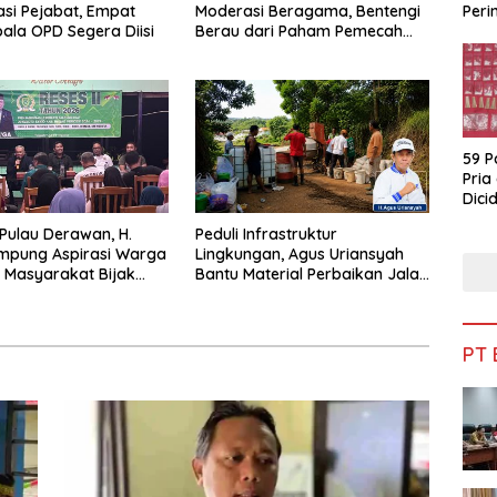
Peri
si Pejabat, Empat
Moderasi Beragama, Bentengi
Bua
pala OPD Segera Diisi
Berau dari Paham Pemecah
Persatuan
59 P
Pria
Dicid
 Pulau Derawan, H.
Peduli Infrastruktur
mpung Aspirasi Warga
Lingkungan, Agus Uriansyah
 Masyarakat Bijak
Bantu Material Perbaikan Jalan
fisiensi Anggaran
di Gang Angsa
PT