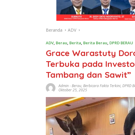
Beranda
ADV
ADV
,
Berau
,
Berita
,
Berita Berau
,
DPRD BERAU
Grace Warastuty Dor
Terbuka pada Invest
Tambang dan Sawit”
Admin
-
Berau
,
Berbicara Fakta Terkini
,
DPRD B
Oktober 25, 2025