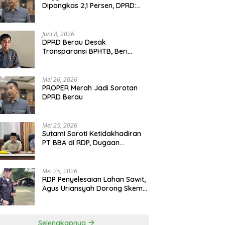
Dipangkas 2,1 Persen, DPRD:
Program Monumental Harus
Ditunda
Juni 8, 2026
DPRD Berau Desak
Transparansi BPHTB, Beri
Tenggat Sepekan untuk
Penyelesaian Polemik
Mei 26, 2026
PROPER Merah Jadi Sorotan
DPRD Berau
Mei 25, 2026
Sutami Soroti Ketidakhadiran
PT BBA di RDP, Dugaan
Permainan Oknum Menguat
Mei 25, 2026
RDP Penyelesaian Lahan Sawit,
Agus Uriansyah Dorong Skema
Tali Asih untuk Cari Jalan
Tengah
Selengkapnya