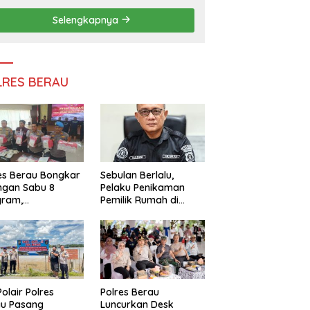
Persatuan
Selengkapnya
LRES BERAU
es Berau Bongkar
Sebulan Berlalu,
ngan Sabu 8
Pelaku Penikaman
gram,
Pemilik Rumah di
ndalikan Napi
Tanjung Redeb Masih
 Dalam Lapas
Diburu Polisi
akan
Polair Polres
Polres Berau
au Pasang
Luncurkan Desk