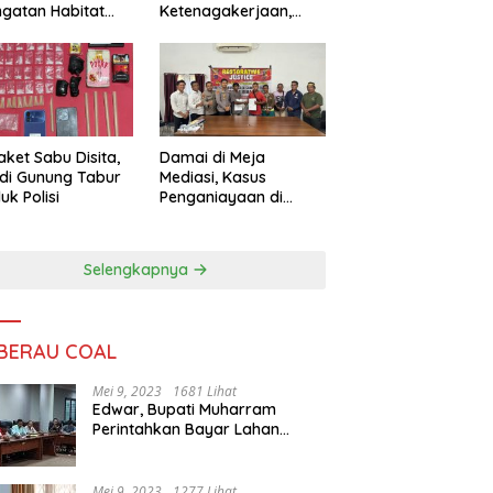
ngatan Habitat
Ketenagakerjaan,
ya
Sengketa Buruh
Didorong Tuntas
Lewat Mediasi
aket Sabu Disita,
Damai di Meja
 di Gunung Tabur
Mediasi, Kasus
uk Polisi
Penganiayaan di
Gunung Tabur
Diselesaikan Lewat
Restorative Justice
Selengkapnya
 BERAU COAL
Mei 9, 2023
1681 Lihat
Edwar, Bupati Muharram
Perintahkan Bayar Lahan
Warga
Mei 9, 2023
1277 Lihat