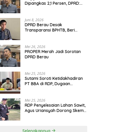
Dipangkas 2,1 Persen, DPRD:
Program Monumental Harus
Ditunda
Juni 8, 2026
DPRD Berau Desak
Transparansi BPHTB, Beri
Tenggat Sepekan untuk
Penyelesaian Polemik
Mei 26, 2026
PROPER Merah Jadi Sorotan
DPRD Berau
Mei 25, 2026
Sutami Soroti Ketidakhadiran
PT BBA di RDP, Dugaan
Permainan Oknum Menguat
Mei 25, 2026
RDP Penyelesaian Lahan Sawit,
Agus Uriansyah Dorong Skema
Tali Asih untuk Cari Jalan
Tengah
Selengkapnya