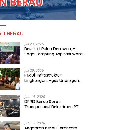
RD BERAU
Juli 29, 2026
Reses di Pulau Derawan, H.
Saga Tampung Aspirasi Warga
dan Ajak Masyarakat Bijak
Sikapi Efisiensi Anggaran
Juli 29, 2026
Peduli Infrastruktur
Lingkungan, Agus Uriansyah
Bantu Material Perbaikan Jalan
di Gang Angsa
Juni 15, 2026
DPRD Berau Soroti
Transparansi Rekrutmen PT
PAMA, Data Tenaga Kerja Lokal
Dipertanyakan
Juni 12, 2026
Anggaran Berau Terancam