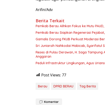
Arifin/Adv
Berita Terkait
Pemkab Berau Alihkan Fokus ke Mutu PAUD
Pemkab Berau Siapkan Regenerasi Pejabat, 
Gamalis Dorong FKUB Perkuat Moderasi Be
Sri Juniarsih Nahkodai Mabicab, Syarifatu
Reses di Pulau Derawan, H. Saga Tampung As
Anggaran
Peduli Infrastruktur Lingkungan, Agus Uria
Post Views:
77
Berau
DPRD BERAU
Tag Berita
Komentar