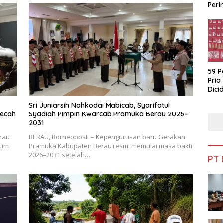
Peri
Bua
59 P
Pria
Dicid
Sri Juniarsih Nahkodai Mabicab, Syarifatul
mecah
Syadiah Pimpin Kwarcab Pramuka Berau 2026–
2031
rau
BERAU, Borneopost – Kepengurusan baru Gerakan
rum
Pramuka Kabupaten Berau resmi memulai masa bakti
2026–2031 setelah…
PT