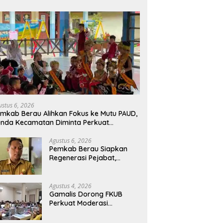
ustus 6, 2026
mkab Berau Alihkan Fokus ke Mutu PAUD,
nda Kecamatan Diminta Perkuat
engawasan
Agustus 6, 2026
Pemkab Berau Siapkan
Regenerasi Pejabat,
Empat Kursi Kepala OPD
Segera Diisi
Agustus 4, 2026
Gamalis Dorong FKUB
Perkuat Moderasi
Beragama, Bentengi Berau
dari Paham Pemecah