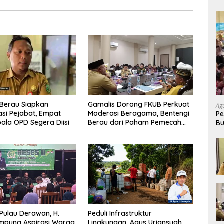
Berau Siapkan
Gamalis Dorong FKUB Perkuat
Ag
si Pejabat, Empat
Moderasi Beragama, Bentengi
Pe
pala OPD Segera Diisi
Berau dari Paham Pemecah
Bu
Persatuan
P
 Pulau Derawan, H.
Peduli Infrastruktur
mpung Aspirasi Warga
Lingkungan, Agus Uriansyah