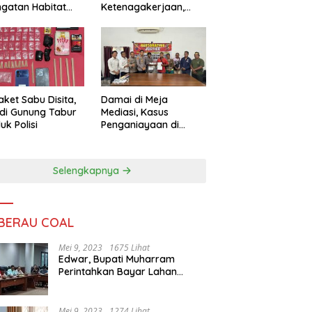
ngatan Habitat
Ketenagakerjaan,
ya
Sengketa Buruh
Didorong Tuntas
Lewat Mediasi
aket Sabu Disita,
Damai di Meja
 di Gunung Tabur
Mediasi, Kasus
uk Polisi
Penganiayaan di
Gunung Tabur
Diselesaikan Lewat
Restorative Justice
Selengkapnya
 BERAU COAL
Mei 9, 2023
1675 Lihat
Edwar, Bupati Muharram
Perintahkan Bayar Lahan
Warga
Mei 9, 2023
1274 Lihat