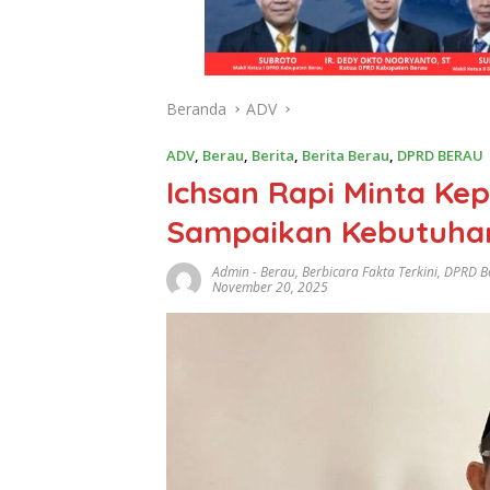
Beranda
ADV
ADV
,
Berau
,
Berita
,
Berita Berau
,
DPRD BERAU
Ichsan Rapi Minta Ke
Sampaikan Kebutuhan
Admin
-
Berau
,
Berbicara Fakta Terkini
,
DPRD B
November 20, 2025