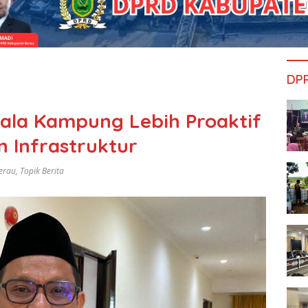
DP
pala Kampung Lebih Proaktif
 Infrastruktur
erau
,
Topik Berita