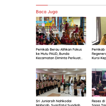
Baca Juga
Pemkab Berau Alihkan Fokus
Pemkab 
ke Mutu PAUD, Bunda
Regenera
Kecamatan Diminta Perkuat
Kursi Ke
Pengawasan
Sri Juniarsih Nahkodai
Reses di
Mabicab, Syarifatul Syadiah
Saga Ta