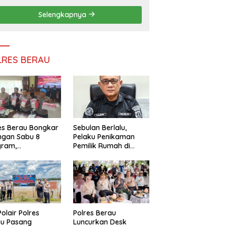
Persatuan
Selengkapnya
LRES BERAU
es Berau Bongkar
Sebulan Berlalu,
ngan Sabu 8
Pelaku Penikaman
gram,
Pemilik Rumah di
ndalikan Napi
Tanjung Redeb Masih
 Dalam Lapas
Diburu Polisi
akan
Polair Polres
Polres Berau
au Pasang
Luncurkan Desk