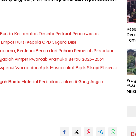
Rese
, Bunda Kecamatan Diminta Perkuat Pengawasan
Dera
Tamp
Empat Kursi Kepala OPD Segera Diisi
War
ragama, Bentengi Berau dari Paham Pemecah Persatuan
Masy
Sikap
l Syadiah Pimpin Kwarcab Pramuka Berau 2026–2031
Ang
pirasi Warga dan Ajak Masyarakat Bijak Sikapi Efisiensi
Pro
nsyah Bantu Material Perbaikan Jalan di Gang Angsa
YWA
Mili
Aman
Nya
B