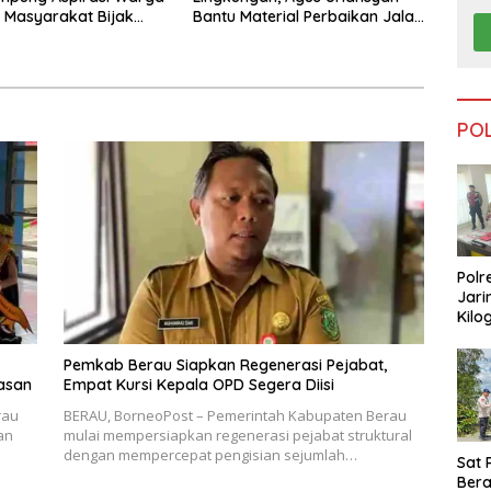
 Masyarakat Bijak
Bantu Material Perbaikan Jalan
fisiensi Anggaran
di Gang Angsa
PO
Polr
Jari
Kilo
Dike
dari
Pemkab Berau Siapkan Regenerasi Pejabat,
Tar
asan
Empat Kursi Kepala OPD Segera Diisi
rau
BERAU, BorneoPost – Pemerintah Kabupaten Berau
an
mulai mempersiapkan regenerasi pejabat struktural
dengan mempercepat pengisian sejumlah…
Sat 
Ber