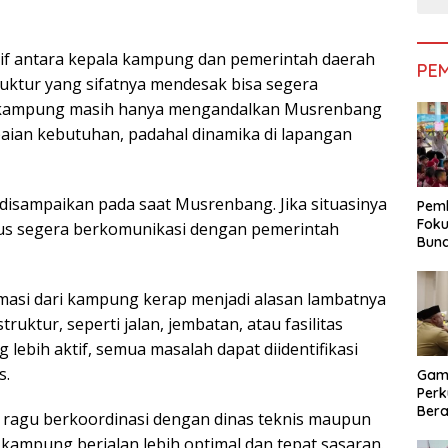
if antara kepala kampung dan pemerintah daerah
PE
ruktur yang sifatnya mendesak bisa segera
la kampung masih hanya mengandalkan Musrenbang
aian kebutuhan, padahal dinamika di lapangan
 disampaikan pada saat Musrenbang. Jika situasinya
Pemk
Foku
us segera berkomunikasi dengan pemerintah
Bun
Dimi
Pen
asi dari kampung kerap menjadi alasan lambatnya
uktur, seperti jalan, jembatan, atau fasilitas
ebih aktif, semua masalah dapat diidentifikasi
s.
Gam
Perk
Bera
 ragu berkoordinasi dengan dinas teknis maupun
Bera
 kampung berjalan lebih optimal dan tepat sasaran.
Pem