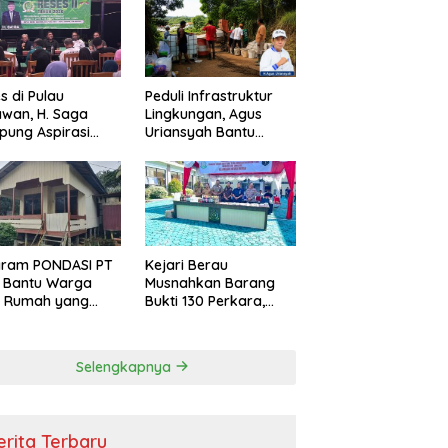
s di Pulau
Peduli Infrastruktur
wan, H. Saga
Lingkungan, Agus
ung Aspirasi
Uriansyah Bantu
ga dan Ajak
Material Perbaikan
arakat Bijak
Jalan di Gang Angsa
i Efisiensi
garan
gram PONDASI PT
Kejari Berau
 Bantu Warga
Musnahkan Barang
ki Rumah yang
Bukti 130 Perkara,
, Sehat, dan
Kasus Narkotika
man
Masih Mendominasi
Selengkapnya
erita Terbaru