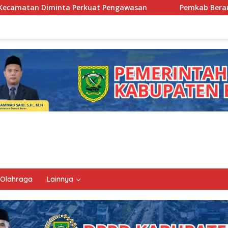
t Pengawasan
Pemkab Berau Siapkan Regenerasi Pejabat
Olahraga
Lainnya