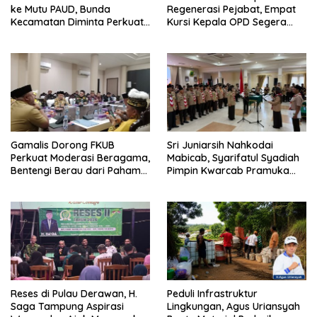
ke Mutu PAUD, Bunda
Regenerasi Pejabat, Empat
Kecamatan Diminta Perkuat
Kursi Kepala OPD Segera
Pengawasan
Diisi
Gamalis Dorong FKUB
Sri Juniarsih Nahkodai
Perkuat Moderasi Beragama,
Mabicab, Syarifatul Syadiah
Bentengi Berau dari Paham
Pimpin Kwarcab Pramuka
Pemecah Persatuan
Berau 2026–2031
Reses di Pulau Derawan, H.
Peduli Infrastruktur
Saga Tampung Aspirasi
Lingkungan, Agus Uriansyah