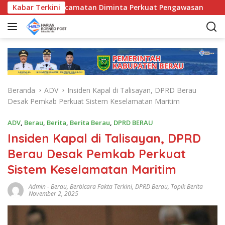
L
, Bunda Kecamatan Diminta Perkuat Pengawasan
Kabar Terkini
Pemka
a
n
g
s
u
n
g
Beranda
ADV
Insiden Kapal di Talisayan, DPRD Berau
k
Desak Pemkab Perkuat Sistem Keselamatan Maritim
e
k
ADV
,
Berau
,
Berita
,
Berita Berau
,
DPRD BERAU
o
Insiden Kapal di Talisayan, DPRD
n
t
Berau Desak Pemkab Perkuat
e
Sistem Keselamatan Maritim
n
Admin
-
Berau
,
Berbicara Fakta Terkini
,
DPRD Berau
,
Topik Berita
November 2, 2025