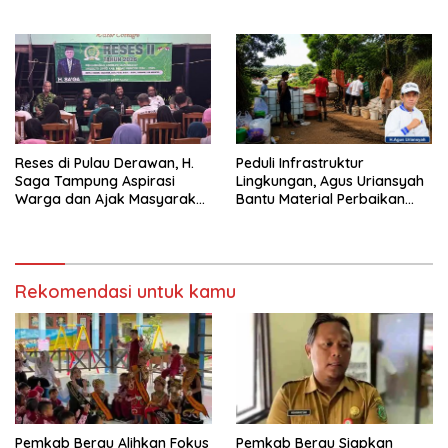
Pemecah Persatuan
Berau 2026–2031
Reses di Pulau Derawan, H.
Peduli Infrastruktur
Saga Tampung Aspirasi
Lingkungan, Agus Uriansyah
Warga dan Ajak Masyarakat
Bantu Material Perbaikan
Bijak Sikapi Efisiensi
Jalan di Gang Angsa
Anggaran
Rekomendasi untuk kamu
Pemkab Berau Alihkan Fokus
Pemkab Berau Siapkan