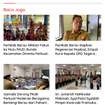
Baca Juga
Pemkab Berau Alihkan Fokus
Pemkab Berau Siapkan
ke Mutu PAUD, Bunda
Regenerasi Pejabat, Empat
Kecamatan Diminta Perkuat
Kursi Kepala OPD Segera
Pengawasan
Diisi
Gamalis Dorong FKUB
Sri Juniarsih Nahkodai
Perkuat Moderasi Beragama,
Mabicab, Syarifatul Syadiah
Bentengi Berau dari Paham
Pimpin Kwarcab Pramuka