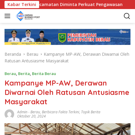
L
D, Bunda Kecamatan Diminta Perkuat Pengawasan
Kabar Terkini
Pemk
a
n
g
s
u
n
g
Beranda
Berau
Kampanye MP-AW, Derawan Diwarnai Oleh
k
Ratusan Antusiasme Masyarakat
e
k
Berau
,
Berita
,
Berita Berau
o
Kampanye MP-AW, Derawan
n
t
Diwarnai Oleh Ratusan Antusiasme
e
Masyarakat
n
Admin
-
Berau
,
Berbicara Fakta Terkini
,
Topik Berita
Oktober 20, 2024