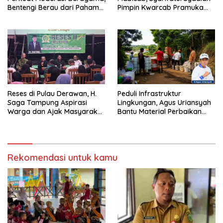
Bentengi Berau dari Paham
Pimpin Kwarcab Pramuka
Pemecah Persatuan
Berau 2026–2031
Reses di Pulau Derawan, H.
Peduli Infrastruktur
Saga Tampung Aspirasi
Lingkungan, Agus Uriansyah
Warga dan Ajak Masyarakat
Bantu Material Perbaikan
Bijak Sikapi Efisiensi
Jalan di Gang Angsa
Anggaran
Rekomendasi untuk kamu