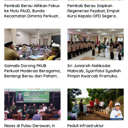
Pemkab Berau Alihkan Fokus
Pemkab Berau Siapkan
ke Mutu PAUD, Bunda
Regenerasi Pejabat, Empat
Kecamatan Diminta Perkuat
Kursi Kepala OPD Segera
Pengawasan
Diisi
Gamalis Dorong FKUB
Sri Juniarsih Nahkodai
Perkuat Moderasi Beragama,
Mabicab, Syarifatul Syadiah
Bentengi Berau dari Paham
Pimpin Kwarcab Pramuka
Pemecah Persatuan
Berau 2026–2031
Reses di Pulau Derawan, H.
Peduli Infrastruktur