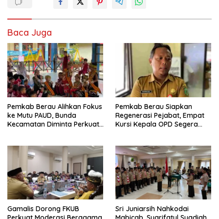
Baca Juga
Pemkab Berau Alihkan Fokus
Pemkab Berau Siapkan
ke Mutu PAUD, Bunda
Regenerasi Pejabat, Empat
Kecamatan Diminta Perkuat
Kursi Kepala OPD Segera
Pengawasan
Diisi
Gamalis Dorong FKUB
Sri Juniarsih Nahkodai
Perkuat Moderasi Beragama,
Mabicab, Syarifatul Syadiah