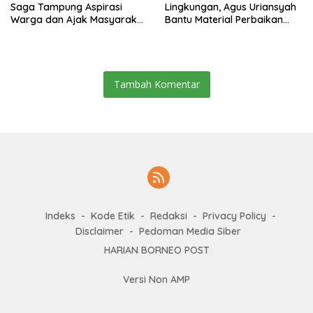
Saga Tampung Aspirasi
Lingkungan, Agus Uriansyah
Warga dan Ajak Masyarakat
Bantu Material Perbaikan
Bijak Sikapi Efisiensi
Jalan di Gang Angsa
Anggaran
Tambah Komentar
Indeks
Kode Etik
Redaksi
Privacy Policy
Disclaimer
Pedoman Media Siber
HARIAN BORNEO POST
Versi Non AMP