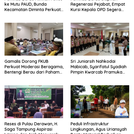
ke Mutu PAUD, Bunda
Regenerasi Pejabat, Empat
Kecamatan Diminta Perkuat
Kursi Kepala OPD Segera
Pengawasan
Diisi
Gamalis Dorong FKUB
Sri Juniarsih Nahkodai
Perkuat Moderasi Beragama,
Mabicab, Syarifatul Syadiah
Bentengi Berau dari Paham
Pimpin Kwarcab Pramuka
Pemecah Persatuan
Berau 2026–2031
Reses di Pulau Derawan, H.
Peduli Infrastruktur
Saga Tampung Aspirasi
Lingkungan, Agus Uriansyah