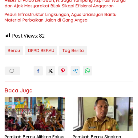
Reses di Pulau Derawan, H. Saga Tampung Aspirasi Warga
dan Ajak Masyarakat Bijak Sikapi Efisiensi Anggaran
Peduli Infrastruktur Lingkungan, Agus Uriansyah Bantu
Material Perbaikan Jalan di Gang Angsa
Post Views:
82
Berau
DPRD BERAU
Tag Berita
Baca Juga
Pemkab Berau Alihkan Fokus
Pemkab Berau Siapkan