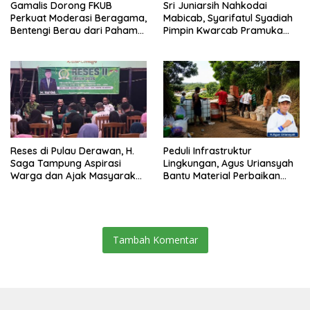
Gamalis Dorong FKUB
Sri Juniarsih Nahkodai
Perkuat Moderasi Beragama,
Mabicab, Syarifatul Syadiah
Bentengi Berau dari Paham
Pimpin Kwarcab Pramuka
Pemecah Persatuan
Berau 2026–2031
Reses di Pulau Derawan, H.
Peduli Infrastruktur
Saga Tampung Aspirasi
Lingkungan, Agus Uriansyah
Warga dan Ajak Masyarakat
Bantu Material Perbaikan
Bijak Sikapi Efisiensi
Jalan di Gang Angsa
Anggaran
Tambah Komentar