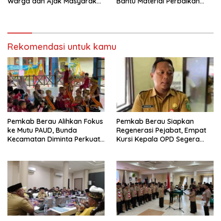
Warga dan Ajak Masyarakat
Bantu Material Perbaikan
Bijak Sikapi Efisiensi
Jalan di Gang Angsa
Anggaran
Rekomendasi untuk kamu
Pemkab Berau Alihkan Fokus
Pemkab Berau Siapkan
ke Mutu PAUD, Bunda
Regenerasi Pejabat, Empat
Kecamatan Diminta Perkuat
Kursi Kepala OPD Segera
Pengawasan
Diisi