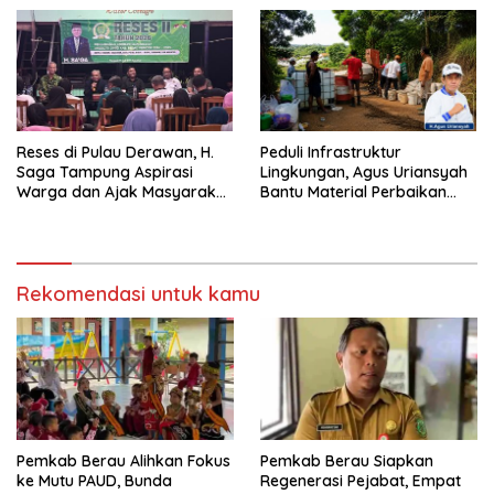
Reses di Pulau Derawan, H.
Peduli Infrastruktur
Saga Tampung Aspirasi
Lingkungan, Agus Uriansyah
Warga dan Ajak Masyarakat
Bantu Material Perbaikan
Bijak Sikapi Efisiensi
Jalan di Gang Angsa
Anggaran
Rekomendasi untuk kamu
Pemkab Berau Alihkan Fokus
Pemkab Berau Siapkan
ke Mutu PAUD, Bunda
Regenerasi Pejabat, Empat