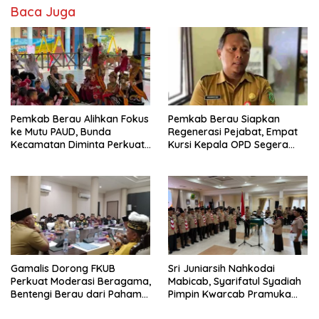
Baca Juga
Pemkab Berau Alihkan Fokus
Pemkab Berau Siapkan
ke Mutu PAUD, Bunda
Regenerasi Pejabat, Empat
Kecamatan Diminta Perkuat
Kursi Kepala OPD Segera
Pengawasan
Diisi
Gamalis Dorong FKUB
Sri Juniarsih Nahkodai
Perkuat Moderasi Beragama,
Mabicab, Syarifatul Syadiah
Bentengi Berau dari Paham
Pimpin Kwarcab Pramuka
Pemecah Persatuan
Berau 2026–2031