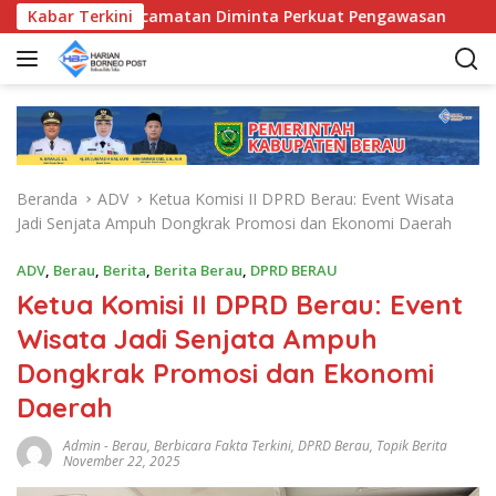
L
D, Bunda Kecamatan Diminta Perkuat Pengawasan
Kabar Terkini
Pemk
a
n
g
s
u
n
g
Beranda
ADV
Ketua Komisi II DPRD Berau: Event Wisata
k
Jadi Senjata Ampuh Dongkrak Promosi dan Ekonomi Daerah
e
k
ADV
,
Berau
,
Berita
,
Berita Berau
,
DPRD BERAU
o
Ketua Komisi II DPRD Berau: Event
n
t
Wisata Jadi Senjata Ampuh
e
Dongkrak Promosi dan Ekonomi
n
Daerah
Admin
-
Berau
,
Berbicara Fakta Terkini
,
DPRD Berau
,
Topik Berita
November 22, 2025