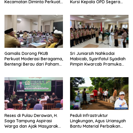
Kecamatan Diminta Perkuat
Kursi Kepala OPD Segera
Pengawasan
Diisi
Gamalis Dorong FKUB
Sri Juniarsih Nahkodai
Perkuat Moderasi Beragama,
Mabicab, Syarifatul Syadiah
Bentengi Berau dari Paham
Pimpin Kwarcab Pramuka
Pemecah Persatuan
Berau 2026–2031
Reses di Pulau Derawan, H.
Peduli Infrastruktur
Saga Tampung Aspirasi
Lingkungan, Agus Uriansyah
Warga dan Ajak Masyarakat
Bantu Material Perbaikan
Bijak Sikapi Efisiensi
Jalan di Gang Angsa