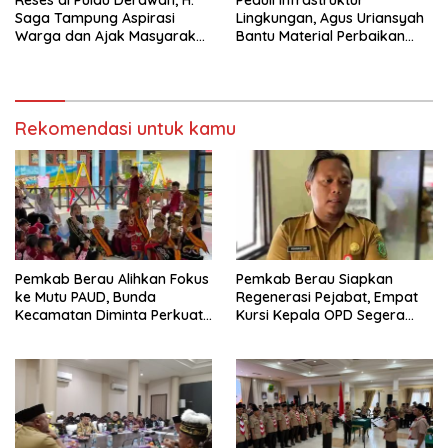
Saga Tampung Aspirasi
Lingkungan, Agus Uriansyah
Warga dan Ajak Masyarakat
Bantu Material Perbaikan
Bijak Sikapi Efisiensi
Jalan di Gang Angsa
Anggaran
Rekomendasi untuk kamu
Pemkab Berau Alihkan Fokus
Pemkab Berau Siapkan
ke Mutu PAUD, Bunda
Regenerasi Pejabat, Empat
Kecamatan Diminta Perkuat
Kursi Kepala OPD Segera
Pengawasan
Diisi