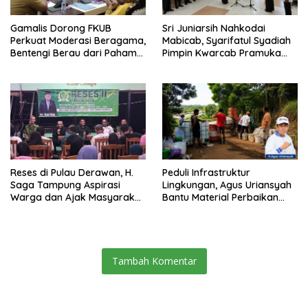
Gamalis Dorong FKUB
Sri Juniarsih Nahkodai
Perkuat Moderasi Beragama,
Mabicab, Syarifatul Syadiah
Bentengi Berau dari Paham
Pimpin Kwarcab Pramuka
Pemecah Persatuan
Berau 2026–2031
Reses di Pulau Derawan, H.
Peduli Infrastruktur
Saga Tampung Aspirasi
Lingkungan, Agus Uriansyah
Warga dan Ajak Masyarakat
Bantu Material Perbaikan
Bijak Sikapi Efisiensi
Jalan di Gang Angsa
Anggaran
Tambah Komentar