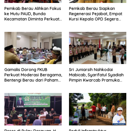
Pemkab Berau Alihkan Fokus
Pemkab Berau Siapkan
ke Mutu PAUD, Bunda
Regenerasi Pejabat, Empat
Kecamatan Diminta Perkuat
Kursi Kepala OPD Segera
Pengawasan
Diisi
Gamalis Dorong FKUB
Sri Juniarsih Nahkodai
Perkuat Moderasi Beragama,
Mabicab, Syarifatul Syadiah
Bentengi Berau dari Paham
Pimpin Kwarcab Pramuka
Pemecah Persatuan
Berau 2026–2031
Reses di Pulau Derawan, H.
Peduli Infrastruktur