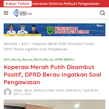
L
UD, Bunda Kecamatan Diminta Perkuat Pengawasan
Kabar Terkini
Pem
a
n
g
s
u
n
g
Beranda
ADV
Koperasi Merah Putih Disambut Positif,
k
DPRD Berau Ingatkan Soal Pengawasan
e
k
ADV
,
Berau
,
Berita
,
Berita Berau
,
DPRD BERAU
o
Koperasi Merah Putih Disambut
n
t
Positif, DPRD Berau Ingatkan Soal
e
Pengawasan
n
Admin
-
Berau
,
Berbicara Fakta Terkini
,
DPRD Berau
,
Topik Berita
Juni 12, 2025