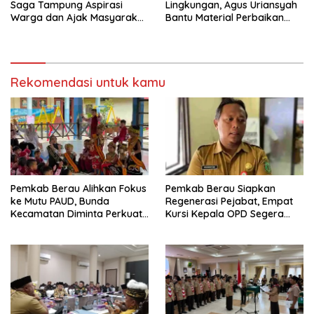
Saga Tampung Aspirasi
Lingkungan, Agus Uriansyah
Warga dan Ajak Masyarakat
Bantu Material Perbaikan
Bijak Sikapi Efisiensi
Jalan di Gang Angsa
Anggaran
Rekomendasi untuk kamu
Pemkab Berau Alihkan Fokus
Pemkab Berau Siapkan
ke Mutu PAUD, Bunda
Regenerasi Pejabat, Empat
Kecamatan Diminta Perkuat
Kursi Kepala OPD Segera
Pengawasan
Diisi