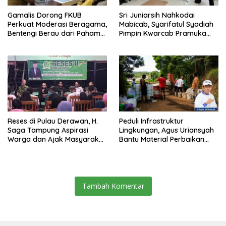
Gamalis Dorong FKUB
Sri Juniarsih Nahkodai
Perkuat Moderasi Beragama,
Mabicab, Syarifatul Syadiah
Bentengi Berau dari Paham
Pimpin Kwarcab Pramuka
Pemecah Persatuan
Berau 2026–2031
Reses di Pulau Derawan, H.
Peduli Infrastruktur
Saga Tampung Aspirasi
Lingkungan, Agus Uriansyah
Warga dan Ajak Masyarakat
Bantu Material Perbaikan
Bijak Sikapi Efisiensi
Jalan di Gang Angsa
Anggaran
Tambah Komentar