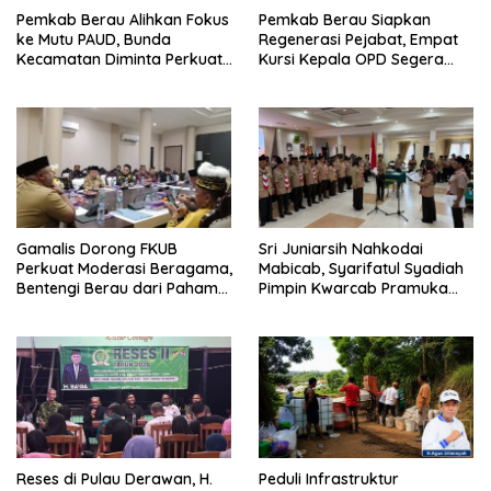
Pemkab Berau Alihkan Fokus
Pemkab Berau Siapkan
ke Mutu PAUD, Bunda
Regenerasi Pejabat, Empat
Kecamatan Diminta Perkuat
Kursi Kepala OPD Segera
Pengawasan
Diisi
Gamalis Dorong FKUB
Sri Juniarsih Nahkodai
Perkuat Moderasi Beragama,
Mabicab, Syarifatul Syadiah
Bentengi Berau dari Paham
Pimpin Kwarcab Pramuka
Pemecah Persatuan
Berau 2026–2031
Reses di Pulau Derawan, H.
Peduli Infrastruktur