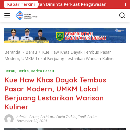
L
ecamatan Diminta Perkuat Pengawasan
Kabar Terkini
Pemkab Berau S
a
n
g
s
u
n
g
Beranda
Berau
Kue Haw Khas Dayak Tembus Pasar
k
Modern, UMKM Lokal Berjuang Lestarikan Warisan Kuliner
e
k
Berau
,
Berita
,
Berita Berau
o
Kue Haw Khas Dayak Tembus
n
t
Pasar Modern, UMKM Lokal
e
Berjuang Lestarikan Warisan
n
Kuliner
Admin
-
Berau
,
Berbicara Fakta Terkini
,
Topik Berita
November 30, 2025