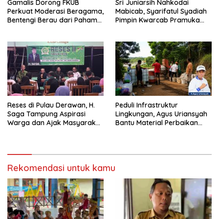
Gamalis Dorong FKUB
Sri Juniarsih Nahkodai
Perkuat Moderasi Beragama,
Mabicab, Syarifatul Syadiah
Bentengi Berau dari Paham
Pimpin Kwarcab Pramuka
Pemecah Persatuan
Berau 2026–2031
Reses di Pulau Derawan, H.
Peduli Infrastruktur
Saga Tampung Aspirasi
Lingkungan, Agus Uriansyah
Warga dan Ajak Masyarakat
Bantu Material Perbaikan
Bijak Sikapi Efisiensi
Jalan di Gang Angsa
Anggaran
Rekomendasi untuk kamu