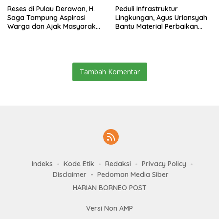
Reses di Pulau Derawan, H.
Peduli Infrastruktur
Saga Tampung Aspirasi
Lingkungan, Agus Uriansyah
Warga dan Ajak Masyarakat
Bantu Material Perbaikan
Bijak Sikapi Efisiensi
Jalan di Gang Angsa
Anggaran
Tambah Komentar
Indeks
Kode Etik
Redaksi
Privacy Policy
Disclaimer
Pedoman Media Siber
HARIAN BORNEO POST
Versi Non AMP