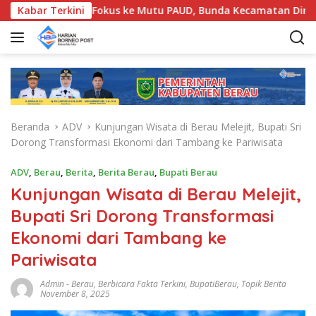
L
u Alihkan Fokus ke Mutu PAUD, Bunda Kecamatan Diminta Per
Kabar Terkini
a
n
g
s
u
n
g
Beranda
ADV
Kunjungan Wisata di Berau Melejit, Bupati Sri
k
Dorong Transformasi Ekonomi dari Tambang ke Pariwisata
e
k
ADV
,
Berau
,
Berita
,
Berita Berau
,
Bupati Berau
o
Kunjungan Wisata di Berau Melejit,
n
t
Bupati Sri Dorong Transformasi
e
Ekonomi dari Tambang ke
n
Pariwisata
Admin
-
Berau
,
Berbicara Fakta Terkini
,
BupatiBerau
,
Topik Berita
November 8, 2025