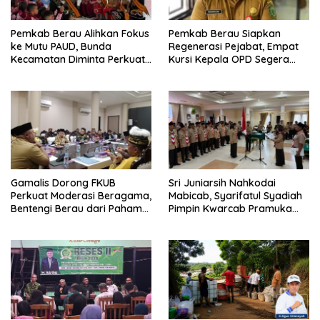
Pemkab Berau Alihkan Fokus
Pemkab Berau Siapkan
ke Mutu PAUD, Bunda
Regenerasi Pejabat, Empat
Kecamatan Diminta Perkuat
Kursi Kepala OPD Segera
Pengawasan
Diisi
Gamalis Dorong FKUB
Sri Juniarsih Nahkodai
Perkuat Moderasi Beragama,
Mabicab, Syarifatul Syadiah
Bentengi Berau dari Paham
Pimpin Kwarcab Pramuka
Pemecah Persatuan
Berau 2026–2031