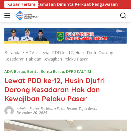
L
 Bunda Kecamatan Diminta Perkuat Pengawasan
Kabar Terkini
Pemkab
a
n
g
s
u
n
g
Beranda
ADV
Lewat PDD ke-12, Husin Djufri Dorong
k
Kesadaran Hak dan Kewajiban Pelaku Pasar
e
k
ADV
,
Berau
,
Berita
,
Berita Berau
,
DPRD KALTIM
o
Lewat PDD ke-12, Husin Djufri
n
t
Dorong Kesadaran Hak dan
e
Kewajiban Pelaku Pasar
n
Admin
-
Berau
,
Berbicara Fakta Terkini
,
Topik Berita
Desember 20, 2025