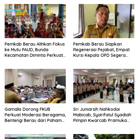
Pemkab Berau Alihkan Fokus
Pemkab Berau Siapkan
ke Mutu PAUD, Bunda
Regenerasi Pejabat, Empat
Kecamatan Diminta Perkuat
Kursi Kepala OPD Segera
Pengawasan
Diisi
Gamalis Dorong FKUB
Sri Juniarsih Nahkodai
Perkuat Moderasi Beragama,
Mabicab, Syarifatul Syadiah
Bentengi Berau dari Paham
Pimpin Kwarcab Pramuka
Pemecah Persatuan
Berau 2026–2031