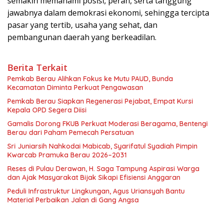
semakin memahami posisi, peran, serta tanggung
jawabnya dalam demokrasi ekonomi, sehingga tercipta
pasar yang tertib, usaha yang sehat, dan
pembangunan daerah yang berkeadilan.
Berita Terkait
Pemkab Berau Alihkan Fokus ke Mutu PAUD, Bunda
Kecamatan Diminta Perkuat Pengawasan
Pemkab Berau Siapkan Regenerasi Pejabat, Empat Kursi
Kepala OPD Segera Diisi
Gamalis Dorong FKUB Perkuat Moderasi Beragama, Bentengi
Berau dari Paham Pemecah Persatuan
Sri Juniarsih Nahkodai Mabicab, Syarifatul Syadiah Pimpin
Kwarcab Pramuka Berau 2026–2031
Reses di Pulau Derawan, H. Saga Tampung Aspirasi Warga
dan Ajak Masyarakat Bijak Sikapi Efisiensi Anggaran
Peduli Infrastruktur Lingkungan, Agus Uriansyah Bantu
Material Perbaikan Jalan di Gang Angsa