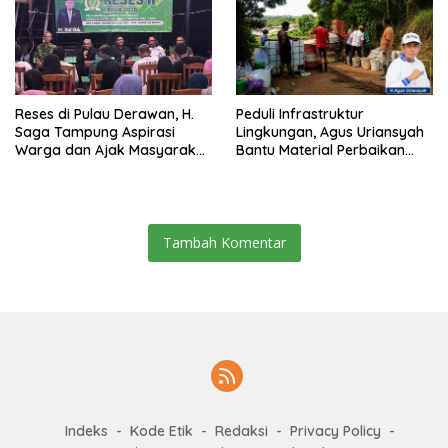
Reses di Pulau Derawan, H.
Peduli Infrastruktur
Saga Tampung Aspirasi
Lingkungan, Agus Uriansyah
Warga dan Ajak Masyarakat
Bantu Material Perbaikan
Bijak Sikapi Efisiensi
Jalan di Gang Angsa
Anggaran
Tambah Komentar
Indeks
Kode Etik
Redaksi
Privacy Policy