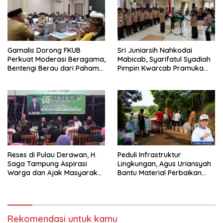
Gamalis Dorong FKUB
Sri Juniarsih Nahkodai
Perkuat Moderasi Beragama,
Mabicab, Syarifatul Syadiah
Bentengi Berau dari Paham
Pimpin Kwarcab Pramuka
Pemecah Persatuan
Berau 2026–2031
Reses di Pulau Derawan, H.
Peduli Infrastruktur
Saga Tampung Aspirasi
Lingkungan, Agus Uriansyah
Warga dan Ajak Masyarakat
Bantu Material Perbaikan
Bijak Sikapi Efisiensi
Jalan di Gang Angsa
Anggaran
Rekomendasi untuk kamu