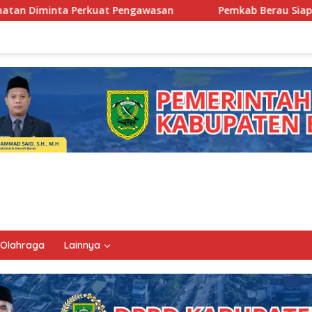
gawasan
Pemkab Berau Siapkan Regenerasi Pejabat, Emp
Olahraga
Lainnya