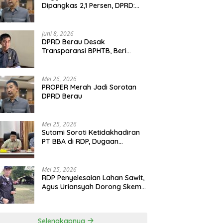
Dipangkas 2,1 Persen, DPRD:
Program Monumental Harus
Ditunda
Juni 8, 2026
DPRD Berau Desak
Transparansi BPHTB, Beri
Tenggat Sepekan untuk
Penyelesaian Polemik
Mei 26, 2026
PROPER Merah Jadi Sorotan
DPRD Berau
Mei 25, 2026
Sutami Soroti Ketidakhadiran
PT BBA di RDP, Dugaan
Permainan Oknum Menguat
Mei 25, 2026
RDP Penyelesaian Lahan Sawit,
Agus Uriansyah Dorong Skema
Tali Asih untuk Cari Jalan
Tengah
Selengkapnya