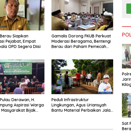
PO
Berau Siapkan
Gamalis Dorong FKUB Perkuat
si Pejabat, Empat
Moderasi Beragama, Bentengi
pala OPD Segera Diisi
Berau dari Paham Pemecah
Persatuan
Polr
Jari
Kilo
Dike
dari
 Pulau Derawan, H.
Peduli Infrastruktur
Tar
mpung Aspirasi Warga
Lingkungan, Agus Uriansyah
 Masyarakat Bijak
Bantu Material Perbaikan Jalan
fisiensi Anggaran
di Gang Angsa
Sat 
Ber