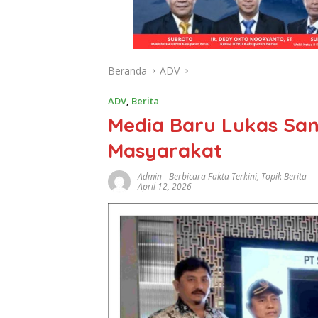
Beranda
ADV
ADV
,
Berita
Media Baru Lukas San
Masyarakat
Admin
-
Berbicara Fakta Terkini
,
Topik Berita
April 12, 2026