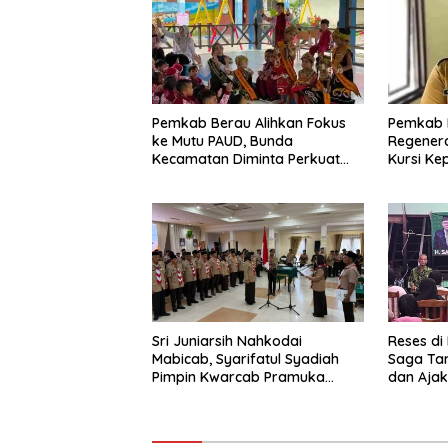
Pemkab Berau Alihkan Fokus
Pemkab 
ke Mutu PAUD, Bunda
Regenera
Kecamatan Diminta Perkuat
Kursi Ke
Pengawasan
Sri Juniarsih Nahkodai
Reses di
Mabicab, Syarifatul Syadiah
Saga Ta
Pimpin Kwarcab Pramuka
dan Ajak
Berau 2026–2031
Sikapi E