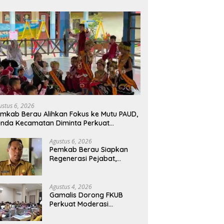
ustus 6, 2026
mkab Berau Alihkan Fokus ke Mutu PAUD,
nda Kecamatan Diminta Perkuat
engawasan
Agustus 6, 2026
Pemkab Berau Siapkan
Regenerasi Pejabat,
Empat Kursi Kepala OPD
Segera Diisi
Agustus 4, 2026
Gamalis Dorong FKUB
Perkuat Moderasi
Beragama, Bentengi Berau
dari Paham Pemecah