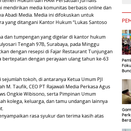
artemen Hukum dan HAM Persatuan Jurnalis
smi mendirikan media komunitas berbasis online dan
a Abadi Media. Media ini difokuskan untuk
PE
ra yang ditangani Kantor Hukum “Lukas Santoso
a dan tumpengan yang digelar di kantor hukum
Mulyosari Tengah 97B, Surabaya, pada Minggu
jutkan dengan resepsi di Fajar Restaurant Tunjungan
ga bertepatan dengan perayaan ulang tahun ke-63
Pemk
Foku
Bun
Dimi
ri sejumlah tokoh, di antaranya Ketua Umum PJI
Pen
ah M. Taufik, CEO PT Rajawali Media Perkasa Agus
ews Ongkie Wibisono, serta Pimpinan Umum
ah kolega, keluarga, dan tamu undangan lainnya
t.
Gam
Perk
nyampaikan rasa syukur dan terima kasih atas
Bera
Bera
Pem