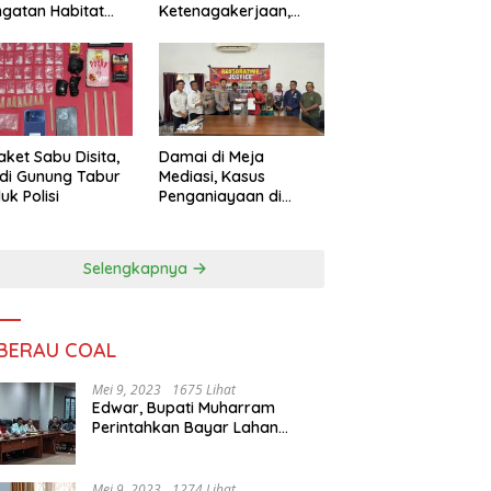
ngatan Habitat
Ketenagakerjaan,
ya
Sengketa Buruh
Didorong Tuntas
Lewat Mediasi
aket Sabu Disita,
Damai di Meja
 di Gunung Tabur
Mediasi, Kasus
uk Polisi
Penganiayaan di
Gunung Tabur
Diselesaikan Lewat
Restorative Justice
Selengkapnya
 BERAU COAL
Mei 9, 2023
1675 Lihat
Edwar, Bupati Muharram
Perintahkan Bayar Lahan
Warga
Mei 9, 2023
1274 Lihat