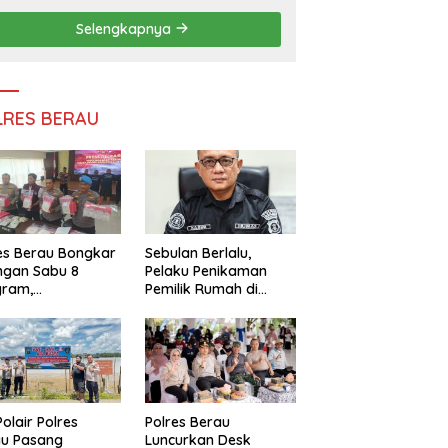
Persatuan
Selengkapnya
LRES BERAU
es Berau Bongkar
Sebulan Berlalu,
ngan Sabu 8
Pelaku Penikaman
gram,
Pemilik Rumah di
ndalikan Napi
Tanjung Redeb Masih
 Dalam Lapas
Diburu Polisi
akan
Polair Polres
Polres Berau
au Pasang
Luncurkan Desk