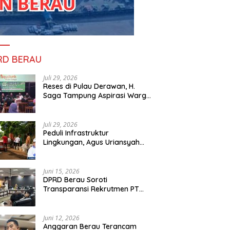
RD BERAU
Juli 29, 2026
Reses di Pulau Derawan, H.
Saga Tampung Aspirasi Warga
dan Ajak Masyarakat Bijak
Sikapi Efisiensi Anggaran
Juli 29, 2026
Peduli Infrastruktur
Lingkungan, Agus Uriansyah
Bantu Material Perbaikan Jalan
di Gang Angsa
Juni 15, 2026
DPRD Berau Soroti
Transparansi Rekrutmen PT
PAMA, Data Tenaga Kerja Lokal
Dipertanyakan
Juni 12, 2026
Anggaran Berau Terancam