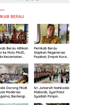
MKAB BERAU
ab Berau Alihkan
Pemkab Berau
s ke Mutu PAUD,
Siapkan Regenerasi
da Kecamatan
Pejabat, Empat Kursi
nta Perkuat
Kepala OPD Segera
gawasan
Diisi
alis Dorong FKUB
Sri Juniarsih Nahkodai
uat Moderasi
Mabicab, Syarifatul
gama, Bentengi
Syadiah Pimpin
u dari Paham
Kwarcab Pramuka
ecah Persatuan
Berau 2026–2031