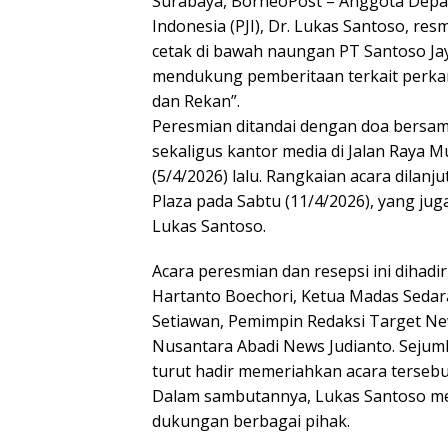
Surabaya, BorneoPost – Anggota Dep
Indonesia (PJI), Dr. Lukas Santoso, re
cetak di bawah naungan PT Santoso Jay
mendukung pemberitaan terkait perka
dan Rekan”.
Peresmian ditandai dengan doa bersam
sekaligus kantor media di Jalan Raya 
(5/4/2026) lalu. Rangkaian acara dilan
Plaza pada Sabtu (11/4/2026), yang ju
Lukas Santoso.
Acara peresmian dan resepsi ini dihadi
Hartanto Boechori, Ketua Madas Sedar
Setiawan, Pemimpin Redaksi Target N
Nusantara Abadi News Judianto. Sejuml
turut hadir memeriahkan acara tersebu
Dalam sambutannya, Lukas Santoso me
dukungan berbagai pihak.