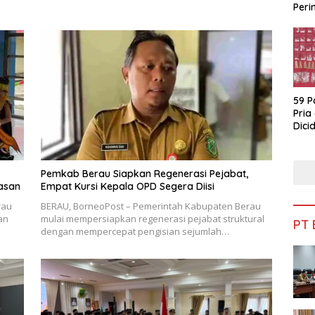
Peri
Bua
59 P
Pria
Dicid
Pemkab Berau Siapkan Regenerasi Pejabat,
asan
Empat Kursi Kepala OPD Segera Diisi
rau
BERAU, BorneoPost – Pemerintah Kabupaten Berau
an
mulai mempersiapkan regenerasi pejabat struktural
PT
dengan mempercepat pengisian sejumlah…