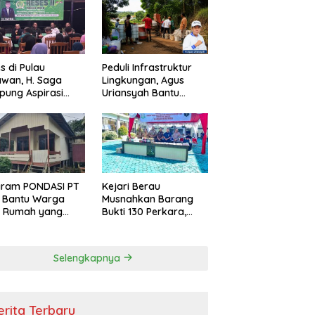
s di Pulau
Peduli Infrastruktur
wan, H. Saga
Lingkungan, Agus
ung Aspirasi
Uriansyah Bantu
ga dan Ajak
Material Perbaikan
arakat Bijak
Jalan di Gang Angsa
i Efisiensi
garan
gram PONDASI PT
Kejari Berau
 Bantu Warga
Musnahkan Barang
ki Rumah yang
Bukti 130 Perkara,
, Sehat, dan
Kasus Narkotika
man
Masih Mendominasi
Selengkapnya
erita Terbaru