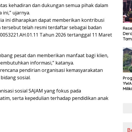
atas kehadiran dan dukungan semua pihak dalam
ini,” ujarnya.
a ini diharapkan dapat memberikan kontribusi
tersebut telah resmi terdaftar sebagai badan
Rese
Dera
53221.AH.01.11 Tahun 2026 tertanggal 11 Maret
Tamp
War
Masy
mbang pesat dan memberikan manfaat bagi klien,
Sikap
Ang
membutuhkan informasi,” katanya.
 rencana pendirian organisasi kemasyarakatan
idang sosial.
Pro
YWA
Mili
isasi sosial SAJAM yang fokus pada
Aman
tim, serta kepedulian terhadap pendidikan anak
Nya
B