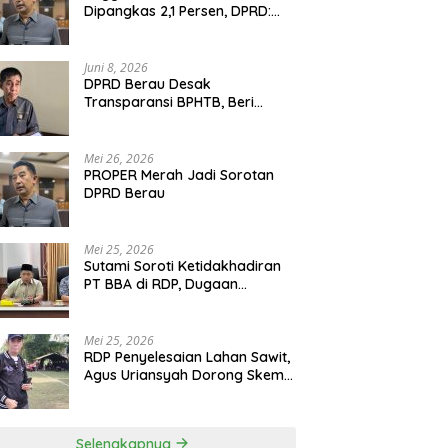
Dipangkas 2,1 Persen, DPRD:
Program Monumental Harus
Ditunda
Juni 8, 2026
DPRD Berau Desak
Transparansi BPHTB, Beri
Tenggat Sepekan untuk
Penyelesaian Polemik
Mei 26, 2026
PROPER Merah Jadi Sorotan
DPRD Berau
Mei 25, 2026
Sutami Soroti Ketidakhadiran
PT BBA di RDP, Dugaan
Permainan Oknum Menguat
Mei 25, 2026
RDP Penyelesaian Lahan Sawit,
Agus Uriansyah Dorong Skema
Tali Asih untuk Cari Jalan
Tengah
Selengkapnya