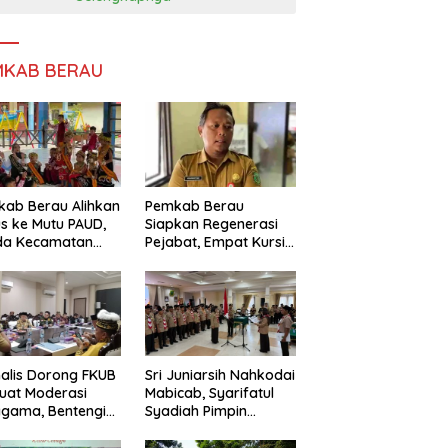
MKAB BERAU
ab Berau Alihkan
Pemkab Berau
s ke Mutu PAUD,
Siapkan Regenerasi
da Kecamatan
Pejabat, Empat Kursi
nta Perkuat
Kepala OPD Segera
gawasan
Diisi
alis Dorong FKUB
Sri Juniarsih Nahkodai
uat Moderasi
Mabicab, Syarifatul
gama, Bentengi
Syadiah Pimpin
u dari Paham
Kwarcab Pramuka
ecah Persatuan
Berau 2026–2031