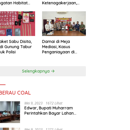
ngatan Habitat
Ketenagakerjaan,
ya
Sengketa Buruh
Didorong Tuntas
Lewat Mediasi
aket Sabu Disita,
Damai di Meja
 di Gunung Tabur
Mediasi, Kasus
uk Polisi
Penganiayaan di
Gunung Tabur
Diselesaikan Lewat
Restorative Justice
Selengkapnya
 BERAU COAL
Mei 9, 2023
1672 Lihat
Edwar, Bupati Muharram
Perintahkan Bayar Lahan
Warga
Mei 9, 2023
1271 Lihat