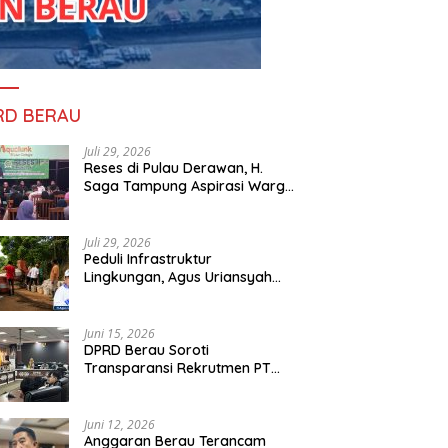
RD BERAU
Juli 29, 2026
Reses di Pulau Derawan, H.
Saga Tampung Aspirasi Warga
dan Ajak Masyarakat Bijak
Sikapi Efisiensi Anggaran
Juli 29, 2026
Peduli Infrastruktur
Lingkungan, Agus Uriansyah
Bantu Material Perbaikan Jalan
di Gang Angsa
Juni 15, 2026
DPRD Berau Soroti
Transparansi Rekrutmen PT
PAMA, Data Tenaga Kerja Lokal
Dipertanyakan
Juni 12, 2026
Anggaran Berau Terancam