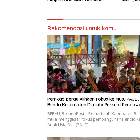
Berau 2026–2031
Sikapi E
Rekomendasi untuk kamu
Pemkab Berau Alihkan Fokus ke Mutu PAUD,
Bunda Kecamatan Diminta Perkuat Pengaw
BERAU, BorneoPost – Pemerintah Kabupaten Be
mulai menggeser fokus pembangunan Pendidik
Anak Usia Dini (PAUD)…