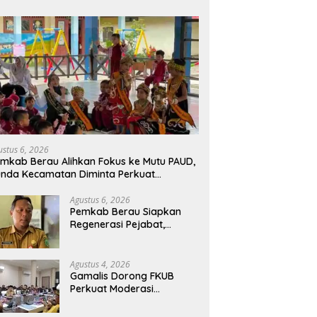
ustus 6, 2026
mkab Berau Alihkan Fokus ke Mutu PAUD,
nda Kecamatan Diminta Perkuat
engawasan
Agustus 6, 2026
Pemkab Berau Siapkan
Regenerasi Pejabat,
Empat Kursi Kepala OPD
Segera Diisi
Agustus 4, 2026
Gamalis Dorong FKUB
Perkuat Moderasi
Beragama, Bentengi Berau
dari Paham Pemecah