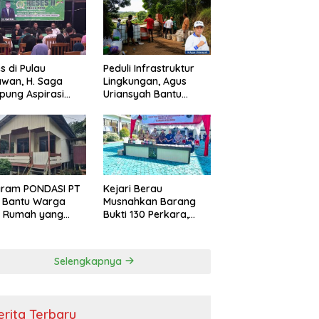
s di Pulau
Peduli Infrastruktur
wan, H. Saga
Lingkungan, Agus
ung Aspirasi
Uriansyah Bantu
ga dan Ajak
Material Perbaikan
arakat Bijak
Jalan di Gang Angsa
i Efisiensi
garan
gram PONDASI PT
Kejari Berau
 Bantu Warga
Musnahkan Barang
ki Rumah yang
Bukti 130 Perkara,
, Sehat, dan
Kasus Narkotika
man
Masih Mendominasi
Selengkapnya
erita Terbaru