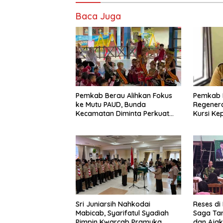
Baca Juga
Pemkab Berau Alihkan Fokus
Pemkab 
ke Mutu PAUD, Bunda
Regenera
Kecamatan Diminta Perkuat
Kursi Ke
Pengawasan
Sri Juniarsih Nahkodai
Reses di
Mabicab, Syarifatul Syadiah
Saga Ta
Pimpin Kwarcab Pramuka
dan Ajak