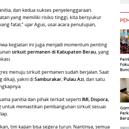
nitia, dan kedua sukses penyelenggaraan.
atan yang memiliki risiko tinggi, kita bersyukur
PE
yang fatal,” ujar Agus, usai acara penutupan,
hwa kegiatan ini juga menjadi momentum penting
gunan
sirkuit permanen di Kabupaten Berau
, yang
kasi.
Pemk
Foku
Bun
gres menuju sirkuit permanen sudah berjalan. Saat
Dimi
g dikaji, yakni di
Samburakar
,
Pulau Azi
, dan satu
Pen
ungkapnya.
ma panitia dan pihak terkait seperti
IMI, Dispora,
g
untuk memastikan pembangunan sirkuit sesuai
Gam
Perk
lap.
Bera
Bera
ahkan, tim kajian bisa segera turun. Nantinya, semua
Pem