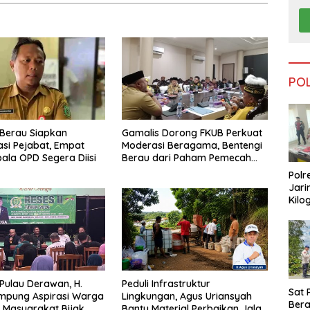
PO
Berau Siapkan
Gamalis Dorong FKUB Perkuat
si Pejabat, Empat
Moderasi Beragama, Bentengi
pala OPD Segera Diisi
Berau dari Paham Pemecah
Persatuan
Polr
Jari
Kilo
Dike
dari
Tar
 Pulau Derawan, H.
Peduli Infrastruktur
Sat 
mpung Aspirasi Warga
Lingkungan, Agus Uriansyah
Ber
 Masyarakat Bijak
Bantu Material Perbaikan Jalan