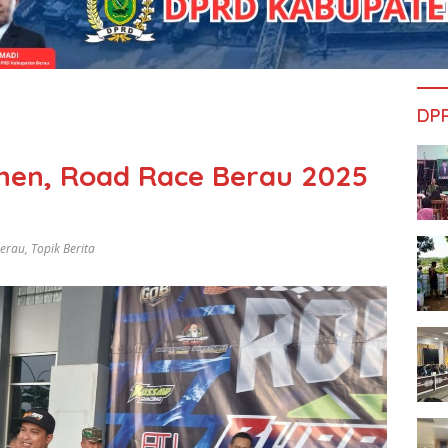
DP
nen, Road Race Berau 2025
Berau
,
Topik Berita