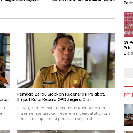
Peri
fisiensi Anggaran
di Gang Angsa
Bua
59 P
Pria
Dicid
Pemkab Berau Siapkan Regenerasi Pejabat,
PT
asan
Empat Kursi Kepala OPD Segera Diisi
rau
BERAU, BorneoPost – Pemerintah Kabupaten Berau
an
mulai mempersiapkan regenerasi pejabat struktural
dengan mempercepat pengisian sejumlah…