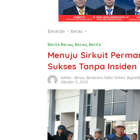
Beranda
Berau
Berita Berau
,
Berau
,
Berita
Menuju Sirkuit Perma
Sukses Tanpa Insiden
Admin
-
Berau
,
Berbicara Fakta Terkini
,
Bupati
Oktober 5, 2025