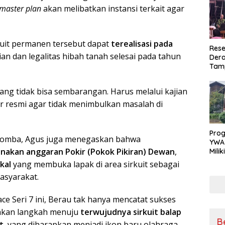
master plan
akan melibatkan instansi terkait agar
uit permanen tersebut dapat
terealisasi pada
Rese
jian dan legalitas hibah tanah selesai pada tahun
Dera
Tamp
War
Masy
yang tidak bisa sembarangan. Harus melalui kajian
Sikap
Ang
ur resmi agar tidak menimbulkan masalah di
Pro
 lomba, Agus juga menegaskan bahwa
YWA
akan anggaran Pokir (Pokok Pikiran) Dewan
,
Mili
Aman
kal
yang membuka lapak di area sirkuit sebagai
Nya
asyarakat.
e Seri 7 ini, Berau tak hanya mencatat sukses
hkan langkah menuju
terwujudnya sirkuit balap
B
t
, yang diharapkan menjadi ikon baru olahraga