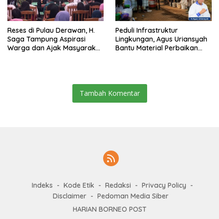
Reses di Pulau Derawan, H.
Peduli Infrastruktur
Saga Tampung Aspirasi
Lingkungan, Agus Uriansyah
Warga dan Ajak Masyarakat
Bantu Material Perbaikan
Bijak Sikapi Efisiensi
Jalan di Gang Angsa
Anggaran
Tambah Komentar
Indeks
Kode Etik
Redaksi
Privacy Policy
Disclaimer
Pedoman Media Siber
HARIAN BORNEO POST