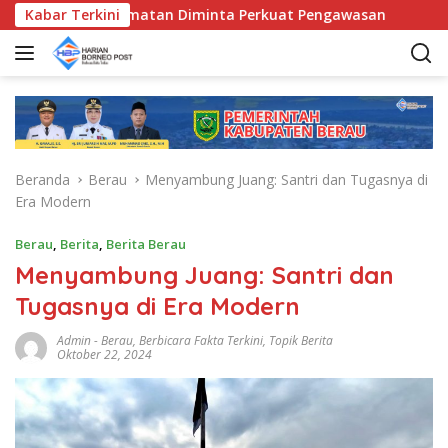
L
Bunda Kecamatan Diminta Perkuat Pengawasan
Kabar Terkini
Pemkab 
a
n
g
s
u
n
g
Beranda
Berau
Menyambung Juang: Santri dan Tugasnya di
k
Era Modern
e
k
Berau
,
Berita
,
Berita Berau
o
Menyambung Juang: Santri dan
n
t
Tugasnya di Era Modern
e
n
Admin
-
Berau
,
Berbicara Fakta Terkini
,
Topik Berita
Oktober 22, 2024