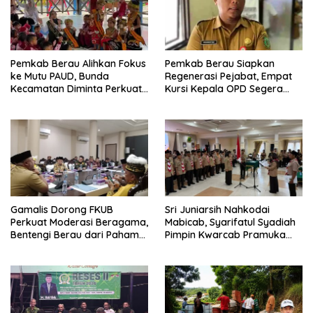
Pemkab Berau Alihkan Fokus
Pemkab Berau Siapkan
ke Mutu PAUD, Bunda
Regenerasi Pejabat, Empat
Kecamatan Diminta Perkuat
Kursi Kepala OPD Segera
Pengawasan
Diisi
Gamalis Dorong FKUB
Sri Juniarsih Nahkodai
Perkuat Moderasi Beragama,
Mabicab, Syarifatul Syadiah
Bentengi Berau dari Paham
Pimpin Kwarcab Pramuka
Pemecah Persatuan
Berau 2026–2031