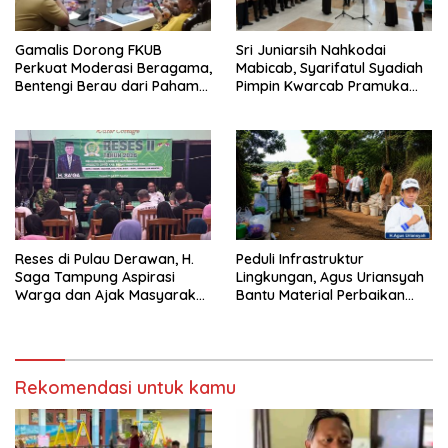
Gamalis Dorong FKUB
Sri Juniarsih Nahkodai
Perkuat Moderasi Beragama,
Mabicab, Syarifatul Syadiah
Bentengi Berau dari Paham
Pimpin Kwarcab Pramuka
Pemecah Persatuan
Berau 2026–2031
Reses di Pulau Derawan, H.
Peduli Infrastruktur
Saga Tampung Aspirasi
Lingkungan, Agus Uriansyah
Warga dan Ajak Masyarakat
Bantu Material Perbaikan
Bijak Sikapi Efisiensi
Jalan di Gang Angsa
Anggaran
Rekomendasi untuk kamu