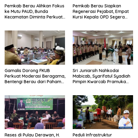
Pemkab Berau Alihkan Fokus
Pemkab Berau Siapkan
ke Mutu PAUD, Bunda
Regenerasi Pejabat, Empat
Kecamatan Diminta Perkuat
Kursi Kepala OPD Segera
Pengawasan
Diisi
Gamalis Dorong FKUB
Sri Juniarsih Nahkodai
Perkuat Moderasi Beragama,
Mabicab, Syarifatul Syadiah
Bentengi Berau dari Paham
Pimpin Kwarcab Pramuka
Pemecah Persatuan
Berau 2026–2031
Reses di Pulau Derawan, H.
Peduli Infrastruktur