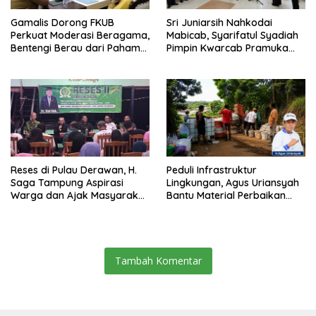
Gamalis Dorong FKUB
Sri Juniarsih Nahkodai
Perkuat Moderasi Beragama,
Mabicab, Syarifatul Syadiah
Bentengi Berau dari Paham
Pimpin Kwarcab Pramuka
Pemecah Persatuan
Berau 2026–2031
Reses di Pulau Derawan, H.
Peduli Infrastruktur
Saga Tampung Aspirasi
Lingkungan, Agus Uriansyah
Warga dan Ajak Masyarakat
Bantu Material Perbaikan
Bijak Sikapi Efisiensi
Jalan di Gang Angsa
Anggaran
Tambah Komentar