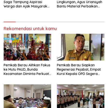
Saga Tampung Aspirasi
Lingkungan, Agus Uriansyah
Warga dan Ajak Masyarakat
Bantu Material Perbaikan
Bijak Sikapi Efisiensi
Jalan di Gang Angsa
Anggaran
Rekomendasi untuk kamu
Pemkab Berau Alihkan Fokus
Pemkab Berau Siapkan
ke Mutu PAUD, Bunda
Regenerasi Pejabat, Empat
Kecamatan Diminta Perkuat
Kursi Kepala OPD Segera
Pengawasan
Diisi