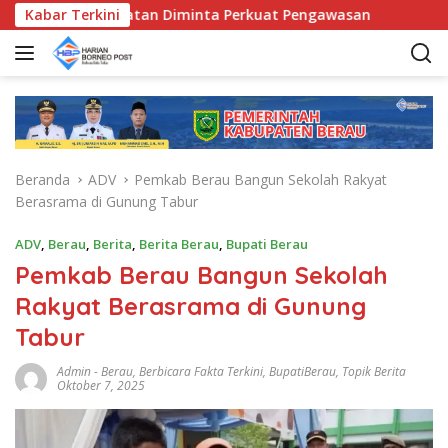
L
da Kecamatan Diminta Perkuat Pengawasan
Kabar Terkini
Pemkab Ber
a
n
g
s
u
n
g
Beranda
ADV
Pemkab Berau Bangun Sekolah Rakyat
k
Berasrama di Gunung Tabur
e
k
ADV
,
Berau
,
Berita
,
Berita Berau
,
Bupati Berau
o
Pemkab Berau Bangun Sekolah
n
t
Rakyat Berasrama di Gunung
e
Tabur
n
Admin
-
Berau
,
Berbicara Fakta Terkini
,
BupatiBerau
,
Topik Berita
Oktober 7, 2025