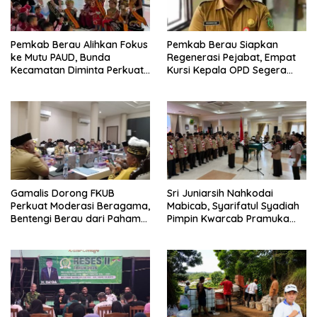
Pemkab Berau Alihkan Fokus
Pemkab Berau Siapkan
ke Mutu PAUD, Bunda
Regenerasi Pejabat, Empat
Kecamatan Diminta Perkuat
Kursi Kepala OPD Segera
Pengawasan
Diisi
Gamalis Dorong FKUB
Sri Juniarsih Nahkodai
Perkuat Moderasi Beragama,
Mabicab, Syarifatul Syadiah
Bentengi Berau dari Paham
Pimpin Kwarcab Pramuka
Pemecah Persatuan
Berau 2026–2031