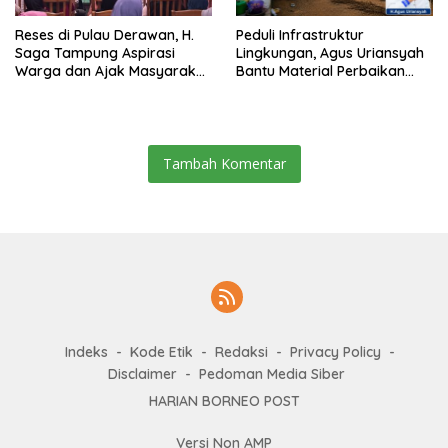
Reses di Pulau Derawan, H.
Peduli Infrastruktur
Saga Tampung Aspirasi
Lingkungan, Agus Uriansyah
Warga dan Ajak Masyarakat
Bantu Material Perbaikan
Bijak Sikapi Efisiensi
Jalan di Gang Angsa
Anggaran
Tambah Komentar
Indeks
Kode Etik
Redaksi
Privacy Policy
Disclaimer
Pedoman Media Siber
HARIAN BORNEO POST
Versi Non AMP