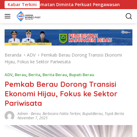
L
 Bunda Kecamatan Diminta Perkuat Pengawasan
Kabar Terkini
Pemkab
a
n
g
s
u
n
g
Beranda
ADV
Pemkab Berau Dorong Transisi Ekonomi
k
Hijau, Fokus ke Sektor Pariwisata
e
k
ADV
,
Berau
,
Berita
,
Berita Berau
,
Bupati Berau
o
Pemkab Berau Dorong Transisi
n
t
Ekonomi Hijau, Fokus ke Sektor
e
Pariwisata
n
Admin
-
Berau
,
Berbicara Fakta Terkini
,
BupatiBerau
,
Topik Berita
November 7, 2025