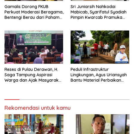
Gamalis Dorong FKUB
Sri Juniarsih Nahkodai
Perkuat Moderasi Beragama,
Mabicab, Syarifatul Syadiah
Bentengi Berau dari Paham
Pimpin Kwarcab Pramuka
Pemecah Persatuan
Berau 2026–2031
Reses di Pulau Derawan, H.
Peduli Infrastruktur
Saga Tampung Aspirasi
Lingkungan, Agus Uriansyah
Warga dan Ajak Masyarakat
Bantu Material Perbaikan
Bijak Sikapi Efisiensi
Jalan di Gang Angsa
Anggaran
Rekomendasi untuk kamu