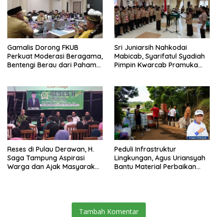
Gamalis Dorong FKUB
Sri Juniarsih Nahkodai
Perkuat Moderasi Beragama,
Mabicab, Syarifatul Syadiah
Bentengi Berau dari Paham
Pimpin Kwarcab Pramuka
Pemecah Persatuan
Berau 2026–2031
Reses di Pulau Derawan, H.
Peduli Infrastruktur
Saga Tampung Aspirasi
Lingkungan, Agus Uriansyah
Warga dan Ajak Masyarakat
Bantu Material Perbaikan
Bijak Sikapi Efisiensi
Jalan di Gang Angsa
Anggaran
Tambah Komentar