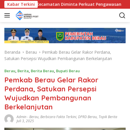
L
UD, Bunda Kecamatan Diminta Perkuat Pengawasan
Kabar Terkini
Pem
a
n
g
s
u
n
g
Beranda
Berau
Pemkab Berau Gelar Rakor Perdana,
k
Satukan Persepsi Wujudkan Pembangunan Berkelanjutan
e
k
Berau
,
Berita
,
Berita Berau
,
Bupati Berau
o
Pemkab Berau Gelar Rakor
n
t
Perdana, Satukan Persepsi
e
Wujudkan Pembangunan
n
Berkelanjutan
Admin
-
Berau
,
Berbicara Fakta Terkini
,
DPRD Berau
,
Topik Berita
Juli 3, 2025