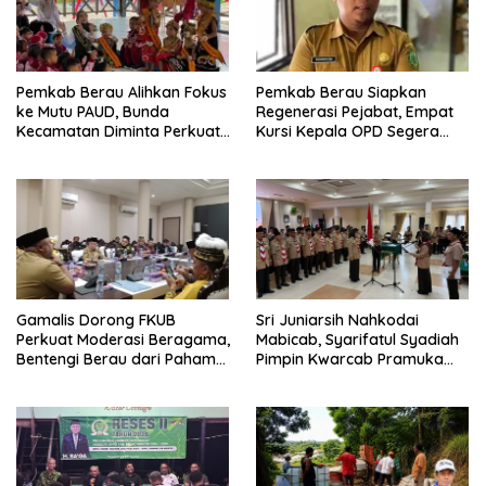
Pemkab Berau Alihkan Fokus
Pemkab Berau Siapkan
ke Mutu PAUD, Bunda
Regenerasi Pejabat, Empat
Kecamatan Diminta Perkuat
Kursi Kepala OPD Segera
Pengawasan
Diisi
Gamalis Dorong FKUB
Sri Juniarsih Nahkodai
Perkuat Moderasi Beragama,
Mabicab, Syarifatul Syadiah
Bentengi Berau dari Paham
Pimpin Kwarcab Pramuka
Pemecah Persatuan
Berau 2026–2031