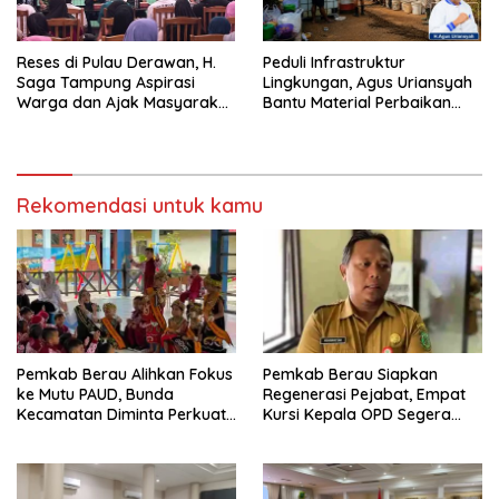
Reses di Pulau Derawan, H.
Peduli Infrastruktur
Saga Tampung Aspirasi
Lingkungan, Agus Uriansyah
Warga dan Ajak Masyarakat
Bantu Material Perbaikan
Bijak Sikapi Efisiensi
Jalan di Gang Angsa
Anggaran
Rekomendasi untuk kamu
Pemkab Berau Alihkan Fokus
Pemkab Berau Siapkan
ke Mutu PAUD, Bunda
Regenerasi Pejabat, Empat
Kecamatan Diminta Perkuat
Kursi Kepala OPD Segera
Pengawasan
Diisi