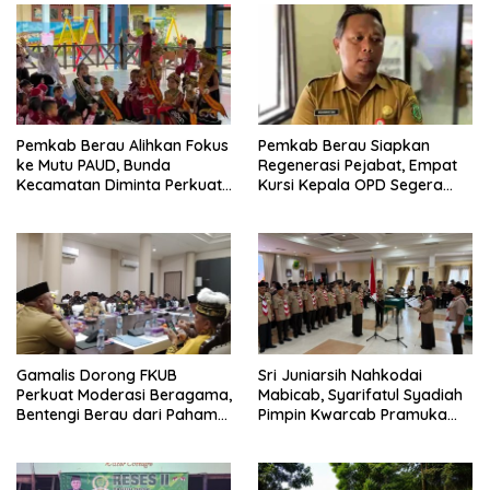
Pemkab Berau Alihkan Fokus
Pemkab Berau Siapkan
ke Mutu PAUD, Bunda
Regenerasi Pejabat, Empat
Kecamatan Diminta Perkuat
Kursi Kepala OPD Segera
Pengawasan
Diisi
Gamalis Dorong FKUB
Sri Juniarsih Nahkodai
Perkuat Moderasi Beragama,
Mabicab, Syarifatul Syadiah
Bentengi Berau dari Paham
Pimpin Kwarcab Pramuka
Pemecah Persatuan
Berau 2026–2031