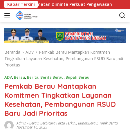
L
Bunda Kecamatan Diminta Perkuat Pengawasan
Kabar Terkini
Pemkab B
a
n
g
s
u
n
g
Beranda
ADV
Pemkab Berau Mantapkan Komitmen
k
Tingkatkan Layanan Kesehatan, Pembangunan RSUD Baru Jadi
e
Prioritas
k
o
ADV
,
Berau
,
Berita
,
Berita Berau
,
Bupati Berau
n
Pemkab Berau Mantapkan
t
e
Komitmen Tingkatkan Layanan
n
Kesehatan, Pembangunan RSUD
Baru Jadi Prioritas
Admin
-
Berau
,
Berbicara Fakta Terkini
,
BupatiBerau
,
Topik Berita
November 16, 2025