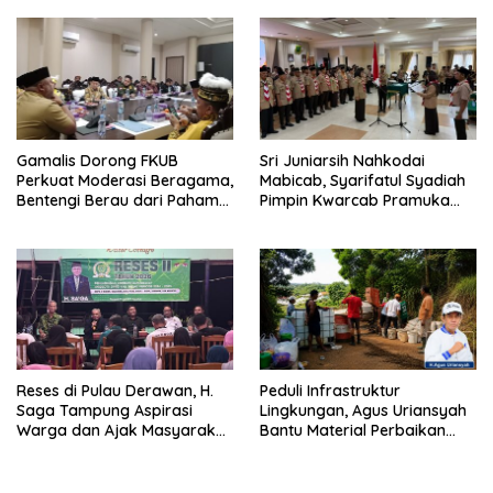
Gamalis Dorong FKUB
Sri Juniarsih Nahkodai
Perkuat Moderasi Beragama,
Mabicab, Syarifatul Syadiah
Bentengi Berau dari Paham
Pimpin Kwarcab Pramuka
Pemecah Persatuan
Berau 2026–2031
Reses di Pulau Derawan, H.
Peduli Infrastruktur
Saga Tampung Aspirasi
Lingkungan, Agus Uriansyah
Warga dan Ajak Masyarakat
Bantu Material Perbaikan
Bijak Sikapi Efisiensi
Jalan di Gang Angsa
Anggaran