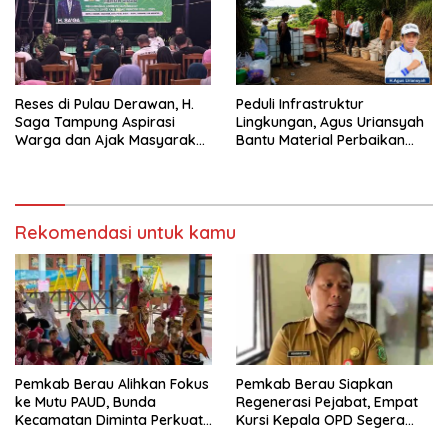
Reses di Pulau Derawan, H.
Peduli Infrastruktur
Saga Tampung Aspirasi
Lingkungan, Agus Uriansyah
Warga dan Ajak Masyarakat
Bantu Material Perbaikan
Bijak Sikapi Efisiensi
Jalan di Gang Angsa
Anggaran
Rekomendasi untuk kamu
Pemkab Berau Alihkan Fokus
Pemkab Berau Siapkan
ke Mutu PAUD, Bunda
Regenerasi Pejabat, Empat
Kecamatan Diminta Perkuat
Kursi Kepala OPD Segera
Pengawasan
Diisi