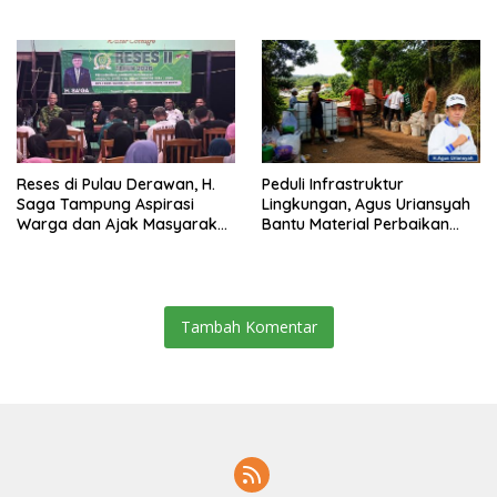
Pemecah Persatuan
Berau 2026–2031
Reses di Pulau Derawan, H.
Peduli Infrastruktur
Saga Tampung Aspirasi
Lingkungan, Agus Uriansyah
Warga dan Ajak Masyarakat
Bantu Material Perbaikan
Bijak Sikapi Efisiensi
Jalan di Gang Angsa
Anggaran
Tambah Komentar