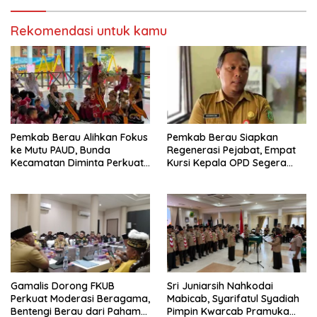
Rekomendasi untuk kamu
Pemkab Berau Alihkan Fokus
Pemkab Berau Siapkan
ke Mutu PAUD, Bunda
Regenerasi Pejabat, Empat
Kecamatan Diminta Perkuat
Kursi Kepala OPD Segera
Pengawasan
Diisi
Gamalis Dorong FKUB
Sri Juniarsih Nahkodai
Perkuat Moderasi Beragama,
Mabicab, Syarifatul Syadiah
Bentengi Berau dari Paham
Pimpin Kwarcab Pramuka