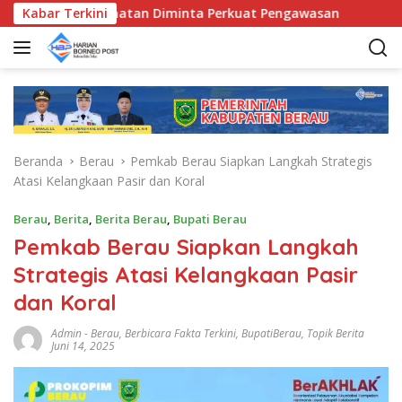
L
nda Kecamatan Diminta Perkuat Pengawasan
Kabar Terkini
Pemkab Be
a
n
g
s
u
n
g
Beranda
Berau
Pemkab Berau Siapkan Langkah Strategis
k
Atasi Kelangkaan Pasir dan Koral
e
k
Berau
,
Berita
,
Berita Berau
,
Bupati Berau
o
Pemkab Berau Siapkan Langkah
n
t
Strategis Atasi Kelangkaan Pasir
e
dan Koral
n
Admin
-
Berau
,
Berbicara Fakta Terkini
,
BupatiBerau
,
Topik Berita
Juni 14, 2025