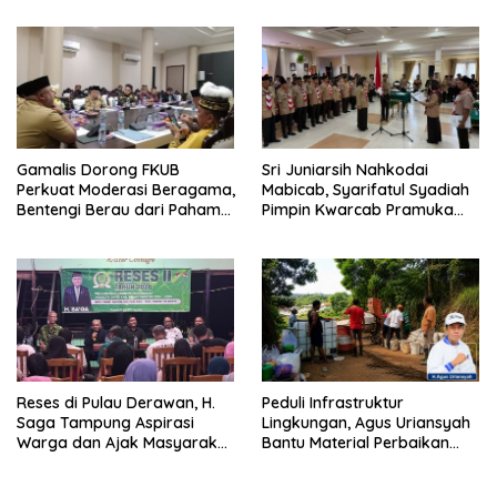
Gamalis Dorong FKUB
Sri Juniarsih Nahkodai
Perkuat Moderasi Beragama,
Mabicab, Syarifatul Syadiah
Bentengi Berau dari Paham
Pimpin Kwarcab Pramuka
Pemecah Persatuan
Berau 2026–2031
Reses di Pulau Derawan, H.
Peduli Infrastruktur
Saga Tampung Aspirasi
Lingkungan, Agus Uriansyah
Warga dan Ajak Masyarakat
Bantu Material Perbaikan
Bijak Sikapi Efisiensi
Jalan di Gang Angsa
Anggaran