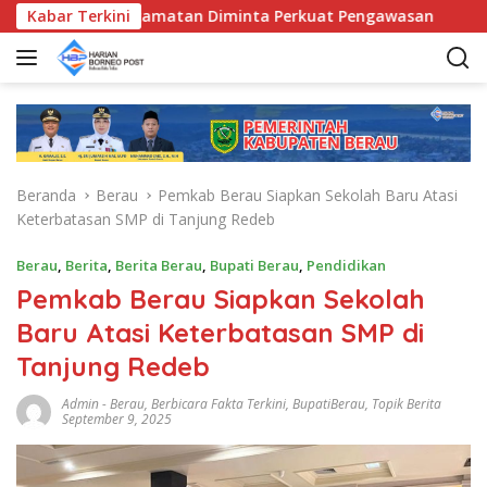
L
, Bunda Kecamatan Diminta Perkuat Pengawasan
Kabar Terkini
Pemka
a
n
g
s
u
n
g
Beranda
Berau
Pemkab Berau Siapkan Sekolah Baru Atasi
k
Keterbatasan SMP di Tanjung Redeb
e
k
Berau
,
Berita
,
Berita Berau
,
Bupati Berau
,
Pendidikan
o
Pemkab Berau Siapkan Sekolah
n
t
Baru Atasi Keterbatasan SMP di
e
Tanjung Redeb
n
Admin
-
Berau
,
Berbicara Fakta Terkini
,
BupatiBerau
,
Topik Berita
September 9, 2025