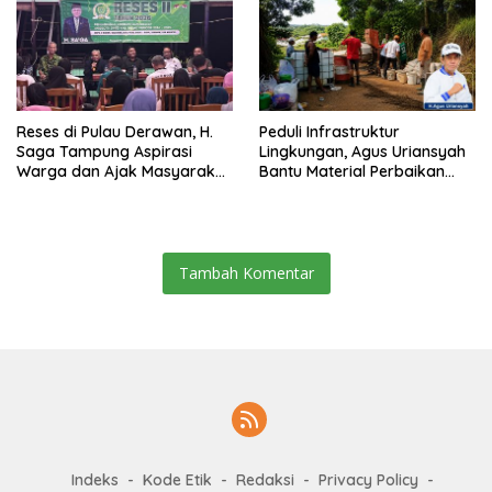
Reses di Pulau Derawan, H.
Peduli Infrastruktur
Saga Tampung Aspirasi
Lingkungan, Agus Uriansyah
Warga dan Ajak Masyarakat
Bantu Material Perbaikan
Bijak Sikapi Efisiensi
Jalan di Gang Angsa
Anggaran
Tambah Komentar
Indeks
Kode Etik
Redaksi
Privacy Policy