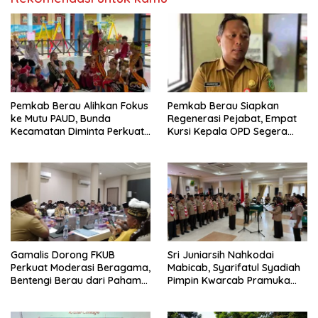
Pemkab Berau Alihkan Fokus
Pemkab Berau Siapkan
ke Mutu PAUD, Bunda
Regenerasi Pejabat, Empat
Kecamatan Diminta Perkuat
Kursi Kepala OPD Segera
Pengawasan
Diisi
Gamalis Dorong FKUB
Sri Juniarsih Nahkodai
Perkuat Moderasi Beragama,
Mabicab, Syarifatul Syadiah
Bentengi Berau dari Paham
Pimpin Kwarcab Pramuka
Pemecah Persatuan
Berau 2026–2031