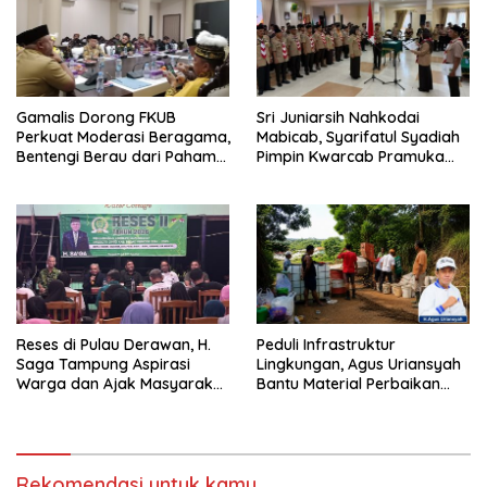
Gamalis Dorong FKUB
Sri Juniarsih Nahkodai
Perkuat Moderasi Beragama,
Mabicab, Syarifatul Syadiah
Bentengi Berau dari Paham
Pimpin Kwarcab Pramuka
Pemecah Persatuan
Berau 2026–2031
Reses di Pulau Derawan, H.
Peduli Infrastruktur
Saga Tampung Aspirasi
Lingkungan, Agus Uriansyah
Warga dan Ajak Masyarakat
Bantu Material Perbaikan
Bijak Sikapi Efisiensi
Jalan di Gang Angsa
Anggaran
Rekomendasi untuk kamu