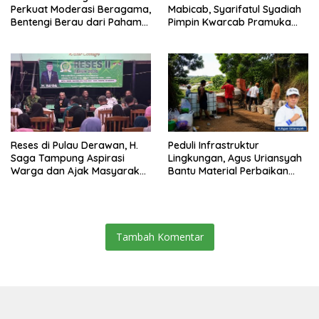
Perkuat Moderasi Beragama,
Mabicab, Syarifatul Syadiah
Bentengi Berau dari Paham
Pimpin Kwarcab Pramuka
Pemecah Persatuan
Berau 2026–2031
Reses di Pulau Derawan, H.
Peduli Infrastruktur
Saga Tampung Aspirasi
Lingkungan, Agus Uriansyah
Warga dan Ajak Masyarakat
Bantu Material Perbaikan
Bijak Sikapi Efisiensi
Jalan di Gang Angsa
Anggaran
Tambah Komentar