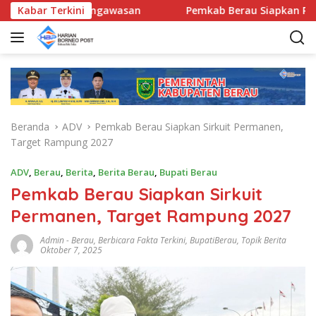
L
 Perkuat Pengawasan
Kabar Terkini
Pemkab Berau Siapkan Regenerasi 
a
n
g
s
u
n
g
Beranda
ADV
Pemkab Berau Siapkan Sirkuit Permanen,
k
Target Rampung 2027
e
k
ADV
,
Berau
,
Berita
,
Berita Berau
,
Bupati Berau
o
Pemkab Berau Siapkan Sirkuit
n
t
Permanen, Target Rampung 2027
e
n
Admin
-
Berau
,
Berbicara Fakta Terkini
,
BupatiBerau
,
Topik Berita
Oktober 7, 2025