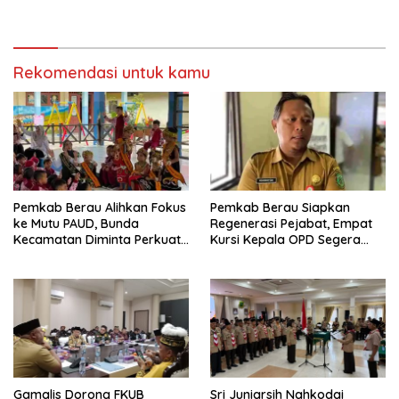
Bijak Sikapi Efisiensi
Jalan di Gang Angsa
Anggaran
Rekomendasi untuk kamu
Pemkab Berau Alihkan Fokus
Pemkab Berau Siapkan
ke Mutu PAUD, Bunda
Regenerasi Pejabat, Empat
Kecamatan Diminta Perkuat
Kursi Kepala OPD Segera
Pengawasan
Diisi
Gamalis Dorong FKUB
Sri Juniarsih Nahkodai