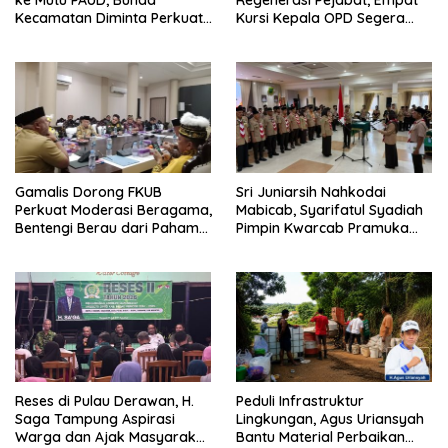
ke Mutu PAUD, Bunda
Regenerasi Pejabat, Empat
Kecamatan Diminta Perkuat
Kursi Kepala OPD Segera
Pengawasan
Diisi
Gamalis Dorong FKUB
Sri Juniarsih Nahkodai
Perkuat Moderasi Beragama,
Mabicab, Syarifatul Syadiah
Bentengi Berau dari Paham
Pimpin Kwarcab Pramuka
Pemecah Persatuan
Berau 2026–2031
Reses di Pulau Derawan, H.
Peduli Infrastruktur
Saga Tampung Aspirasi
Lingkungan, Agus Uriansyah
Warga dan Ajak Masyarakat
Bantu Material Perbaikan