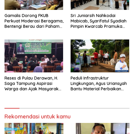
Gamalis Dorong FKUB
Sri Juniarsih Nahkodai
Perkuat Moderasi Beragama,
Mabicab, Syarifatul Syadiah
Bentengi Berau dari Paham
Pimpin Kwarcab Pramuka
Pemecah Persatuan
Berau 2026–2031
Reses di Pulau Derawan, H.
Peduli Infrastruktur
Saga Tampung Aspirasi
Lingkungan, Agus Uriansyah
Warga dan Ajak Masyarakat
Bantu Material Perbaikan
Bijak Sikapi Efisiensi
Jalan di Gang Angsa
Anggaran
Rekomendasi untuk kamu