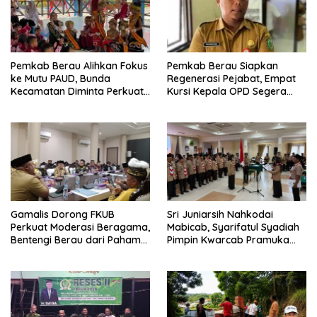
Pemkab Berau Alihkan Fokus
Pemkab Berau Siapkan
ke Mutu PAUD, Bunda
Regenerasi Pejabat, Empat
Kecamatan Diminta Perkuat
Kursi Kepala OPD Segera
Pengawasan
Diisi
Gamalis Dorong FKUB
Sri Juniarsih Nahkodai
Perkuat Moderasi Beragama,
Mabicab, Syarifatul Syadiah
Bentengi Berau dari Paham
Pimpin Kwarcab Pramuka
Pemecah Persatuan
Berau 2026–2031