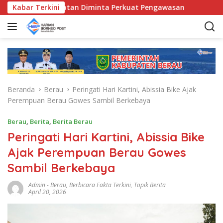
L
da Kecamatan Diminta Perkuat Pengawasan
Kabar Terkini
Pemkab Bera
a
n
g
s
u
n
g
Beranda
Berau
Peringati Hari Kartini, Abissia Bike Ajak
k
Perempuan Berau Gowes Sambil Berkebaya
e
k
Berau
,
Berita
,
Berita Berau
o
Peringati Hari Kartini, Abissia Bike
n
t
Ajak Perempuan Berau Gowes
e
Sambil Berkebaya
n
Admin
-
Berau
,
Berbicara Fakta Terkini
,
Topik Berita
April 20, 2026