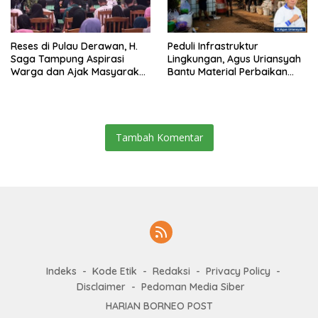
Reses di Pulau Derawan, H.
Peduli Infrastruktur
Saga Tampung Aspirasi
Lingkungan, Agus Uriansyah
Warga dan Ajak Masyarakat
Bantu Material Perbaikan
Bijak Sikapi Efisiensi
Jalan di Gang Angsa
Anggaran
Tambah Komentar
Indeks
Kode Etik
Redaksi
Privacy Policy
Disclaimer
Pedoman Media Siber
HARIAN BORNEO POST