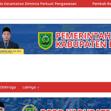
at Pengawasan
Pemkab Berau Siapkan Regenerasi Pejab
Olahraga
Lainnya