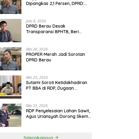
Dipangkas 2,1 Persen, DPRD:
Program Monumental Harus
Ditunda
Juni 8, 2026
DPRD Berau Desak
Transparansi BPHTB, Beri
Tenggat Sepekan untuk
Penyelesaian Polemik
Mei 26, 2026
PROPER Merah Jadi Sorotan
DPRD Berau
Mei 25, 2026
Sutami Soroti Ketidakhadiran
PT BBA di RDP, Dugaan
Permainan Oknum Menguat
Mei 25, 2026
RDP Penyelesaian Lahan Sawit,
Agus Uriansyah Dorong Skema
Tali Asih untuk Cari Jalan
Tengah
Selengkapnya