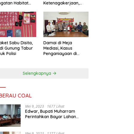
ngatan Habitat
Ketenagakerjaan,
ya
Sengketa Buruh
Didorong Tuntas
Lewat Mediasi
aket Sabu Disita,
Damai di Meja
 di Gunung Tabur
Mediasi, Kasus
uk Polisi
Penganiayaan di
Gunung Tabur
Diselesaikan Lewat
Restorative Justice
Selengkapnya
 BERAU COAL
Mei 9, 2023
1677 Lihat
Edwar, Bupati Muharram
Perintahkan Bayar Lahan
Warga
Mei 9, 2023
1277 Lihat