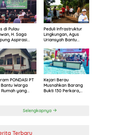
s di Pulau
Peduli Infrastruktur
wan, H. Saga
Lingkungan, Agus
ung Aspirasi
Uriansyah Bantu
ga dan Ajak
Material Perbaikan
arakat Bijak
Jalan di Gang Angsa
i Efisiensi
garan
gram PONDASI PT
Kejari Berau
 Bantu Warga
Musnahkan Barang
ki Rumah yang
Bukti 130 Perkara,
, Sehat, dan
Kasus Narkotika
man
Masih Mendominasi
Selengkapnya
erita Terbaru