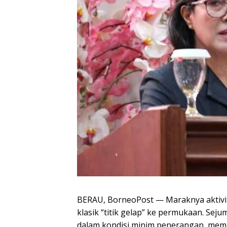
BERAU, BorneoPost — Maraknya aktivit
klasik “titik gelap” ke permukaan. Sej
dalam kondisi minim penerangan, memi