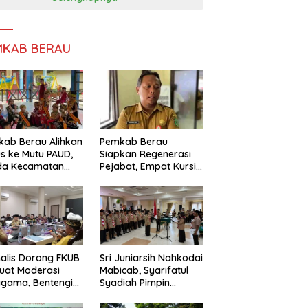
MKAB BERAU
ab Berau Alihkan
Pemkab Berau
s ke Mutu PAUD,
Siapkan Regenerasi
da Kecamatan
Pejabat, Empat Kursi
nta Perkuat
Kepala OPD Segera
gawasan
Diisi
alis Dorong FKUB
Sri Juniarsih Nahkodai
uat Moderasi
Mabicab, Syarifatul
gama, Bentengi
Syadiah Pimpin
u dari Paham
Kwarcab Pramuka
ecah Persatuan
Berau 2026–2031