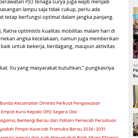
n perawatan PJU tenaga surya juga wajib menjadi
asangan lampu saja tidak cukup, perlu ada
tetap berfungsi optimal dalam jangka panjang.
atna optimistis kualitas mobilitas malam hari di
enekan angka kecelakaan, namun juga memberikan
baik untuk bekerja, berdagang, maupun aktivitas
Ag
gkat. Itu yang masyarakat butuhkan,” pungkasnya.
Pe
Bu
P
, Bunda Kecamatan Diminta Perkuat Pengawasan
Empat Kursi Kepala OPD Segera Diisi
ragama, Bentengi Berau dari Paham Pemecah Persatuan
l Syadiah Pimpin Kwarcab Pramuka Berau 2026–2031
pirasi Warga dan Ajak Masyarakat Bijak Sikapi Efisiensi