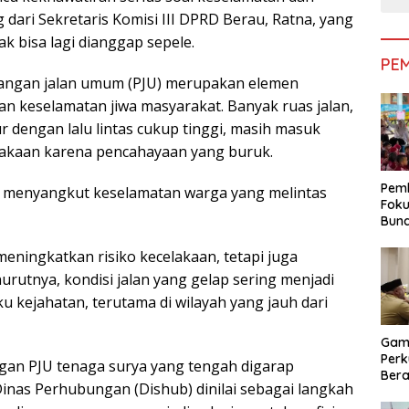
dari Sekretaris Komisi III DPRD Berau, Ratna, yang
ak bisa lagi dianggap sepele.
PE
angan jalan umum (PJU) merupakan elemen
n keselamatan jiwa masyarakat. Banyak ruas jalan,
r dengan lalu lintas cukup tinggi, masih masuk
elakaan karena pencahayaan yang buruk.
Pemk
Ini menyangkut keselamatan warga yang melintas
Foku
Bun
Dimi
Pen
meningkatkan risiko kecelakaan, tetapi juga
rutnya, kondisi jalan yang gelap sering menjadi
kejahatan, terutama di wilayah yang jauh dari
Gam
Perk
ngan PJU tenaga surya yang tengah digarap
Bera
inas Perhubungan (Dishub) dinilai sebagai langkah
Bera
Pem