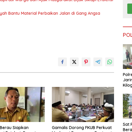
nsyah Bantu Material Perbaikan Jalan di Gang Angsa
PO
Polr
Jari
Kilo
Dike
dari
Tar
Sat 
Berau Siapkan
Gamalis Dorong FKUB Perkuat
Ber