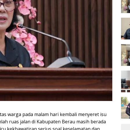
as warga pada malam hari kembali menyeret isu
umlah ruas jalan di Kabupaten Berau masih berada
cu kekhawatiran serius soal keselamatan dan