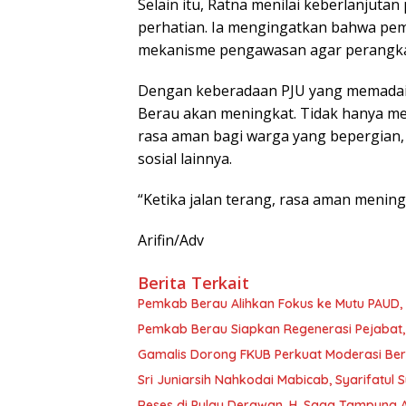
Selain itu, Ratna menilai keberlanjuta
perhatian. Ia mengingatkan bahwa pem
mekanisme pengawasan agar perangkat 
Dengan keberadaan PJU yang memadai, R
Berau akan meningkat. Tidak hanya m
rasa aman bagi warga yang bepergian, 
sosial lainnya.
“Ketika jalan terang, rasa aman menin
Arifin/Adv
Berita Terkait
Pemkab Berau Alihkan Fokus ke Mutu PAUD
Pemkab Berau Siapkan Regenerasi Pejabat, 
Gamalis Dorong FKUB Perkuat Moderasi Be
Sri Juniarsih Nahkodai Mabicab, Syarifatu
Reses di Pulau Derawan, H. Saga Tampung As