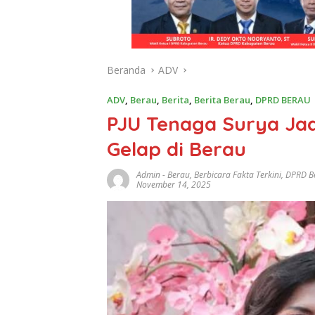
Beranda
ADV
ADV
,
Berau
,
Berita
,
Berita Berau
,
DPRD BERAU
PJU Tenaga Surya Jad
Gelap di Berau
Admin
-
Berau
,
Berbicara Fakta Terkini
,
DPRD B
November 14, 2025