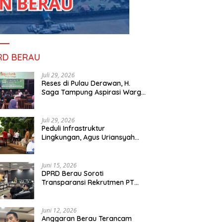
RD BERAU
Juli 29, 2026
Reses di Pulau Derawan, H.
Saga Tampung Aspirasi Warga
dan Ajak Masyarakat Bijak
Sikapi Efisiensi Anggaran
Juli 29, 2026
Peduli Infrastruktur
Lingkungan, Agus Uriansyah
Bantu Material Perbaikan Jalan
di Gang Angsa
Juni 15, 2026
DPRD Berau Soroti
Transparansi Rekrutmen PT
PAMA, Data Tenaga Kerja Lokal
Dipertanyakan
Juni 12, 2026
Anggaran Berau Terancam