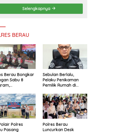
Persatuan
Selengkapnya
LRES BERAU
es Berau Bongkar
Sebulan Berlalu,
ngan Sabu 8
Pelaku Penikaman
gram,
Pemilik Rumah di
ndalikan Napi
Tanjung Redeb Masih
 Dalam Lapas
Diburu Polisi
akan
Polair Polres
Polres Berau
au Pasang
Luncurkan Desk