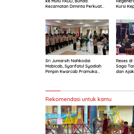
ke Mutu PAUD, Bunda
Regenera
Kecamatan Diminta Perkuat
Kursi Ke
Pengawasan
Sri Juniarsih Nahkodai
Reses di
Mabicab, Syarifatul Syadiah
Saga Ta
Pimpin Kwarcab Pramuka
dan Ajak
Berau 2026–2031
Sikapi E
Rekomendasi untuk kamu