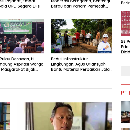
si Pejabat, Empat
Moderasi Beragama, Bentengi
Peri
pala OPD Segera Diisi
Berau dari Paham Pemecah
Bua
Persatuan
59 P
Pria
Dicid
 Pulau Derawan, H.
Peduli Infrastruktur
mpung Aspirasi Warga
Lingkungan, Agus Uriansyah
 Masyarakat Bijak
Bantu Material Perbaikan Jalan
fisiensi Anggaran
di Gang Angsa
PT