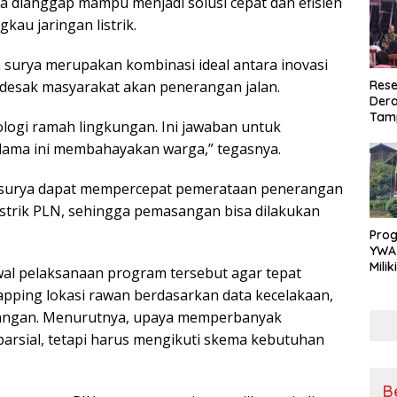
ya dianggap mampu menjadi solusi cepat dan efisien
kau jaringan listrik.
 surya merupakan kombinasi ideal antara inovasi
desak masyarakat akan penerangan jalan.
Rese
Dera
Tamp
logi ramah lingkungan. Ini jawaban untuk
War
selama ini membahayakan warga,” tegasnya.
Masy
Sikap
Ang
surya dapat mempercepat pemerataan penerangan
istrik PLN, sehingga pemasangan bisa dilakukan
Pro
YWA
Mili
wal pelaksanaan program tersebut agar tepat
Aman
pping lokasi rawan berdasarkan data kecelakaan,
Nya
lapangan. Menurutnya, upaya memperbanyak
parsial, tetapi harus mengikuti skema kebutuhan
B