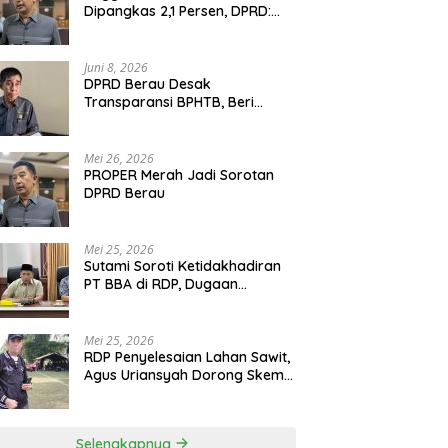
Dipangkas 2,1 Persen, DPRD:
Program Monumental Harus
Ditunda
Juni 8, 2026
DPRD Berau Desak
Transparansi BPHTB, Beri
Tenggat Sepekan untuk
Penyelesaian Polemik
Mei 26, 2026
PROPER Merah Jadi Sorotan
DPRD Berau
Mei 25, 2026
Sutami Soroti Ketidakhadiran
PT BBA di RDP, Dugaan
Permainan Oknum Menguat
Mei 25, 2026
RDP Penyelesaian Lahan Sawit,
Agus Uriansyah Dorong Skema
Tali Asih untuk Cari Jalan
Tengah
Selengkapnya