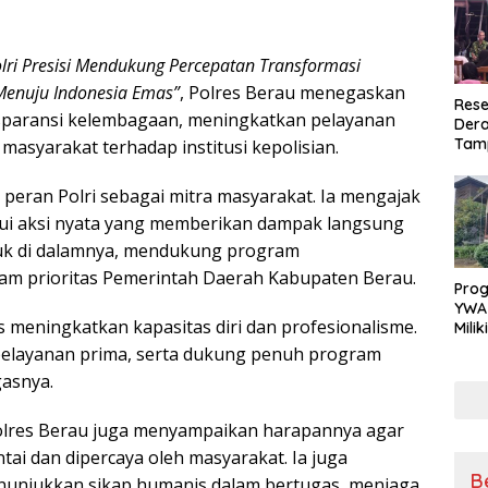
olri Presisi Mendukung Percepatan Transformasi
 Menuju Indonesia Emas”
, Polres Berau menegaskan
Rese
paransi kelembagaan, meningkatkan pelayanan
Dera
Tamp
asyarakat terhadap institusi kepolisian.
War
Masy
peran Polri sebagai mitra masyarakat. Ia mengajak
Sikap
alui aksi nyata yang memberikan dampak langsung
Ang
uk di dalamnya, mendukung program
m prioritas Pemerintah Daerah Kabupaten Berau.
Pro
YWA
us meningkatkan kapasitas diri dan profesionalisme.
Mili
Aman
pelayanan prima, serta dukung penuh program
Nya
asnya.
polres Berau juga menyampaikan harapannya agar
ntai dan dipercaya oleh masyarakat. Ia juga
B
unjukkan sikap humanis dalam bertugas, menjaga