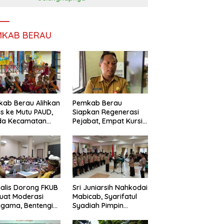
MKAB BERAU
ab Berau Alihkan
Pemkab Berau
s ke Mutu PAUD,
Siapkan Regenerasi
da Kecamatan
Pejabat, Empat Kursi
nta Perkuat
Kepala OPD Segera
gawasan
Diisi
alis Dorong FKUB
Sri Juniarsih Nahkodai
uat Moderasi
Mabicab, Syarifatul
gama, Bentengi
Syadiah Pimpin
u dari Paham
Kwarcab Pramuka
ecah Persatuan
Berau 2026–2031