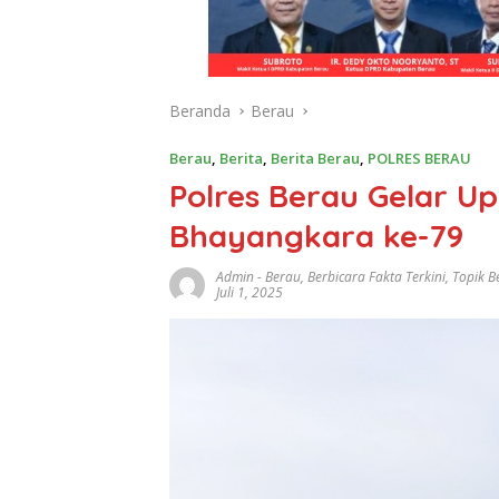
Beranda
Berau
Berau
,
Berita
,
Berita Berau
,
POLRES BERAU
Polres Berau Gelar U
Bhayangkara ke-79
Admin
-
Berau
,
Berbicara Fakta Terkini
,
Topik B
Juli 1, 2025