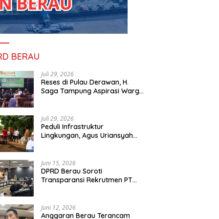
RD BERAU
Juli 29, 2026
Reses di Pulau Derawan, H.
Saga Tampung Aspirasi Warga
dan Ajak Masyarakat Bijak
Sikapi Efisiensi Anggaran
Juli 29, 2026
Peduli Infrastruktur
Lingkungan, Agus Uriansyah
Bantu Material Perbaikan Jalan
di Gang Angsa
Juni 15, 2026
DPRD Berau Soroti
Transparansi Rekrutmen PT
PAMA, Data Tenaga Kerja Lokal
Dipertanyakan
Juni 12, 2026
Anggaran Berau Terancam