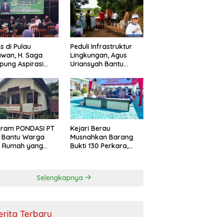
s di Pulau
Peduli Infrastruktur
wan, H. Saga
Lingkungan, Agus
ung Aspirasi
Uriansyah Bantu
ga dan Ajak
Material Perbaikan
arakat Bijak
Jalan di Gang Angsa
i Efisiensi
garan
gram PONDASI PT
Kejari Berau
 Bantu Warga
Musnahkan Barang
ki Rumah yang
Bukti 130 Perkara,
, Sehat, dan
Kasus Narkotika
man
Masih Mendominasi
Selengkapnya
erita Terbaru