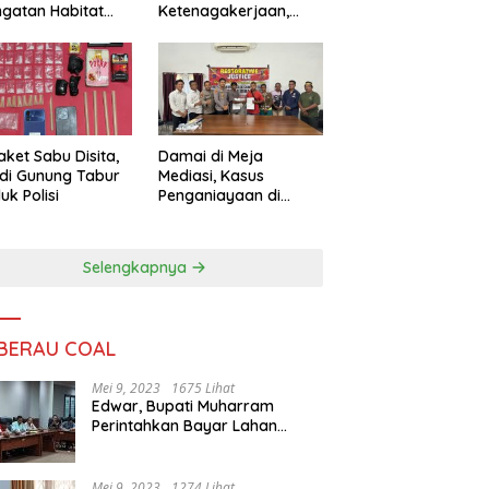
ngatan Habitat
Ketenagakerjaan,
ya
Sengketa Buruh
Didorong Tuntas
Lewat Mediasi
aket Sabu Disita,
Damai di Meja
 di Gunung Tabur
Mediasi, Kasus
uk Polisi
Penganiayaan di
Gunung Tabur
Diselesaikan Lewat
Restorative Justice
Selengkapnya
 BERAU COAL
Mei 9, 2023
1675 Lihat
Edwar, Bupati Muharram
Perintahkan Bayar Lahan
Warga
Mei 9, 2023
1274 Lihat