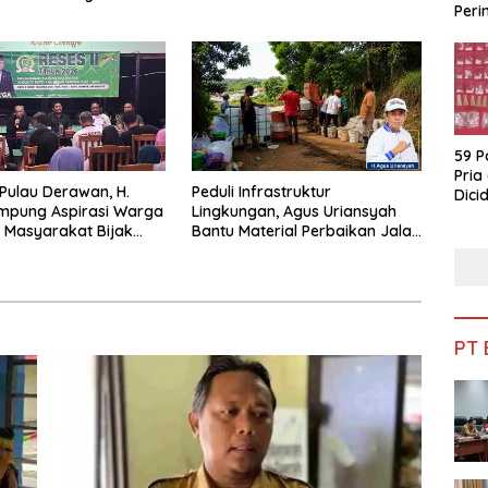
Peri
Persatuan
Bua
59 P
Pria
 Pulau Derawan, H.
Peduli Infrastruktur
Dicid
mpung Aspirasi Warga
Lingkungan, Agus Uriansyah
 Masyarakat Bijak
Bantu Material Perbaikan Jalan
fisiensi Anggaran
di Gang Angsa
PT