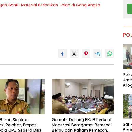
nsyah Bantu Material Perbaikan Jalan di Gang Angsa
PO
Polr
Jari
Kilo
Dike
dari
Tar
Berau Siapkan
Gamalis Dorong FKUB Perkuat
Sat 
si Pejabat, Empat
Moderasi Beragama, Bentengi
Ber
pala OPD Segera Diisi
Berau dari Paham Pemecah