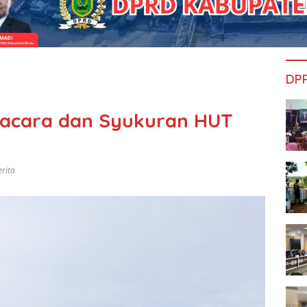
DP
pacara dan Syukuran HUT
erita