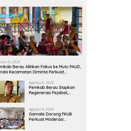
ustus 6, 2026
mkab Berau Alihkan Fokus ke Mutu PAUD,
nda Kecamatan Diminta Perkuat
engawasan
Agustus 6, 2026
Pemkab Berau Siapkan
Regenerasi Pejabat,
Empat Kursi Kepala OPD
Segera Diisi
Agustus 4, 2026
Gamalis Dorong FKUB
Perkuat Moderasi
Beragama, Bentengi Berau
dari Paham Pemecah