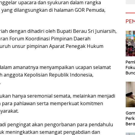
nggelar upacara dan syukuran dalam rangka
, yang dilangsungkan di halaman GOR Pemuda,
PE
h dengan dihadiri oleh Bupati Berau Sri Juniarsih,
ajaran Forum Koordinasi Pimpinan Daerah
luruh unsur pimpinan Aparat Penegak Hukum
Pemk
, dalam amanatnya menyampaikan ucapan selamat
Foku
Bun
 anggota Kepolisian Republik Indonesia,
Dimi
.
Pen
ukan hanya seremonial semata, melainkan menjadi
a para pahlawan serta memperkuat komitmen
yarakat.
Gam
Perk
Bera
adi pengingat akan pengorbanan para pendahulu
Bera
tuk meningkatkan semangat pengabdian dan
Pem