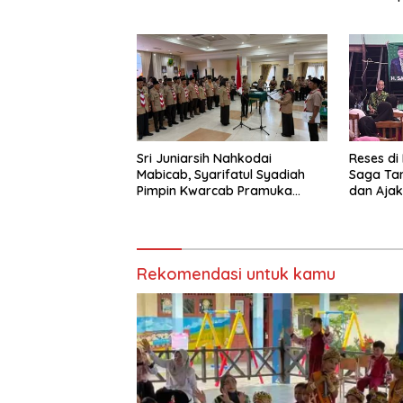
Pengawasan
Sri Juniarsih Nahkodai
Reses di
Mabicab, Syarifatul Syadiah
Saga Ta
Pimpin Kwarcab Pramuka
dan Ajak
Berau 2026–2031
Sikapi E
Rekomendasi untuk kamu