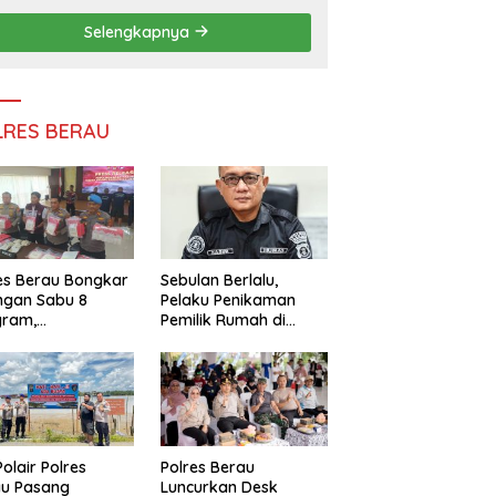
Persatuan
Selengkapnya
LRES BERAU
es Berau Bongkar
Sebulan Berlalu,
ngan Sabu 8
Pelaku Penikaman
gram,
Pemilik Rumah di
ndalikan Napi
Tanjung Redeb Masih
 Dalam Lapas
Diburu Polisi
akan
Polair Polres
Polres Berau
au Pasang
Luncurkan Desk