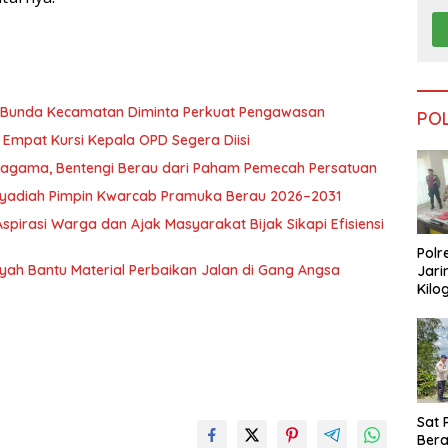
, Bunda Kecamatan Diminta Perkuat Pengawasan
PO
Empat Kursi Kepala OPD Segera Diisi
ragama, Bentengi Berau dari Paham Pemecah Persatuan
l Syadiah Pimpin Kwarcab Pramuka Berau 2026–2031
pirasi Warga dan Ajak Masyarakat Bijak Sikapi Efisiensi
Polr
nsyah Bantu Material Perbaikan Jalan di Gang Angsa
Jari
Kilo
Dike
dari
Tar
Sat 
Ber