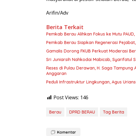
Arifin/Adv
Berita Terkait
Pemkab Berau Alihkan Fokus ke Mutu PAUD
Pemkab Berau Siapkan Regenerasi Pejabat, 
Gamalis Dorong FKUB Perkuat Moderasi Be
Sri Juniarsih Nahkodai Mabicab, Syarifatu
Reses di Pulau Derawan, H. Saga Tampung As
Anggaran
Peduli Infrastruktur Lingkungan, Agus Uria
Post Views:
146
Berau
DPRD BERAU
Tag Berita
Komentar