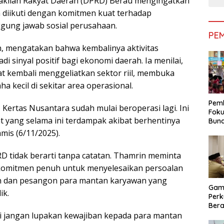
akilan Rakyat Daerah (DPRD) Berau mengingatkan
 diikuti dengan komitmen kuat terhadap
ggung jawab sosial perusahaan.
PE
, mengatakan bahwa kembalinya aktivitas
i sinyal positif bagi ekonomi daerah. Ia menilai,
t kembali menggeliatkan sektor riil, membuka
 kecil di sekitar area operasional.
Pemk
ertas Nusantara sudah mulai beroperasi lagi. Ini
Foku
 yang selama ini terdampak akibat berhentinya
Bun
Dimi
mis (6/11/2025).
Pen
 tidak berarti tanpa catatan. Thamrin meminta
komitmen penuh untuk menyelesaikan persoalan
un dan pesangon para mantan karyawan yang
Gam
ik.
Perk
Bera
Bera
pi jangan lupakan kewajiban kepada para mantan
Pem