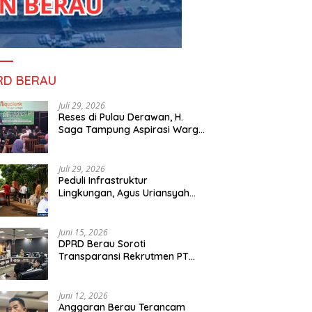
RD BERAU
Juli 29, 2026
Reses di Pulau Derawan, H.
Saga Tampung Aspirasi Warga
dan Ajak Masyarakat Bijak
Sikapi Efisiensi Anggaran
Juli 29, 2026
Peduli Infrastruktur
Lingkungan, Agus Uriansyah
Bantu Material Perbaikan Jalan
di Gang Angsa
Juni 15, 2026
DPRD Berau Soroti
Transparansi Rekrutmen PT
PAMA, Data Tenaga Kerja Lokal
Dipertanyakan
Juni 12, 2026
Anggaran Berau Terancam