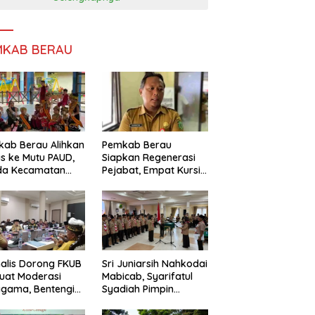
MKAB BERAU
ab Berau Alihkan
Pemkab Berau
s ke Mutu PAUD,
Siapkan Regenerasi
da Kecamatan
Pejabat, Empat Kursi
nta Perkuat
Kepala OPD Segera
gawasan
Diisi
alis Dorong FKUB
Sri Juniarsih Nahkodai
uat Moderasi
Mabicab, Syarifatul
gama, Bentengi
Syadiah Pimpin
u dari Paham
Kwarcab Pramuka
ecah Persatuan
Berau 2026–2031