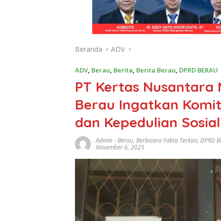
Beranda
ADV
ADV
,
Berau
,
Berita
,
Berita Berau
,
DPRD BERAU
PT Kertas Nusantara 
Berau Ingatkan Komi
dan Kepedulian Sosial
Admin
-
Berau
,
Berbicara Fakta Terkini
,
DPRD B
November 6, 2025