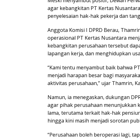
Meski menyambut positif, Dewan Perw
agar kebangkitan PT Kertas Nusantara
penyelesaian hak-hak pekerja dan tan
Anggota Komisi I DPRD Berau, Thamrin
operasional PT Kertas Nusantara menjad
kebangkitan perusahaan tersebut dapa
lapangan kerja, dan menghidupkan usaha
“Kami tentu menyambut baik bahwa PT K
menjadi harapan besar bagi masyarakat
aktivitas perusahaan,” ujar Thamrin, Ka
Namun, ia menegaskan, dukungan DPRD
agar pihak perusahaan menunjukkan 
lama, terutama terkait hak-hak pensi
hingga kini masih menjadi sorotan publ
“Perusahaan boleh beroperasi lagi, ta