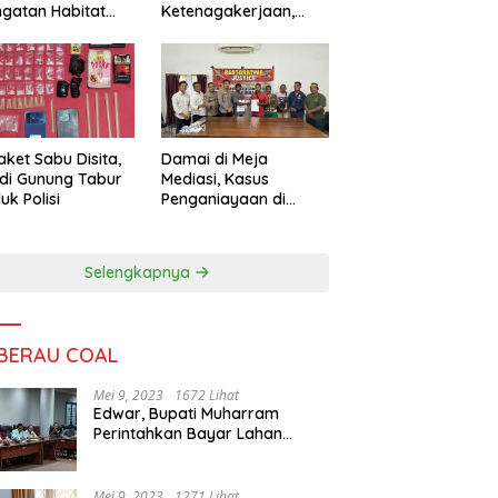
ngatan Habitat
Ketenagakerjaan,
ya
Sengketa Buruh
Didorong Tuntas
Lewat Mediasi
aket Sabu Disita,
Damai di Meja
 di Gunung Tabur
Mediasi, Kasus
uk Polisi
Penganiayaan di
Gunung Tabur
Diselesaikan Lewat
Restorative Justice
Selengkapnya
 BERAU COAL
Mei 9, 2023
1672 Lihat
Edwar, Bupati Muharram
Perintahkan Bayar Lahan
Warga
Mei 9, 2023
1271 Lihat