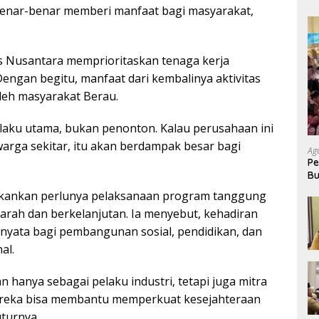
enar-benar memberi manfaat bagi masyarakat,
as Nusantara memprioritaskan tenaga kerja
Dengan begitu, manfaat dari kembalinya aktivitas
oleh masyarakat Berau.
pelaku utama, bukan penonton. Kalau perusahaan ini
arga sekitar, itu akan berdampak besar bagi
Ag
Pe
Bu
P
ekankan perlunya pelaksanaan program tanggung
rarah dan berkelanjutan. Ia menyebut, kehadiran
nyata bagi pembangunan sosial, pendidikan, dan
al.
 hanya sebagai pelaku industri, tetapi juga mitra
ereka bisa membantu memperkuat kesejahteraan
uturnya.