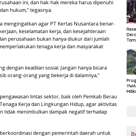
erusahaan ini, dan hak-hak mereka harus dipenuhi
dan hukum,” tegasnya.
 juga mengingatkan agar PT Kertas Nusantara benar-
Rese
rjaan, keselamatan kerja, dan kesejahteraan
Dera
lan perusahaan bukan hanya diukur dari jumlah
Tamp
War
a memperlakukan tenaga kerja dan masyarakat
Masy
Sikap
Ang
dengan keadilan sosial. Jangan hanya bicara
ib orang-orang yang bekerja di dalamnya,”
Pro
YWA
Mili
engawasan lintas sektor, baik oleh Pemkab Berau
Aman
Nya
 Tenaga Kerja dan Lingkungan Hidup, agar aktivitas
dan tidak menimbulkan dampak negatif terhadap
 berkoordinasi dengan pemerintah daerah untuk
B