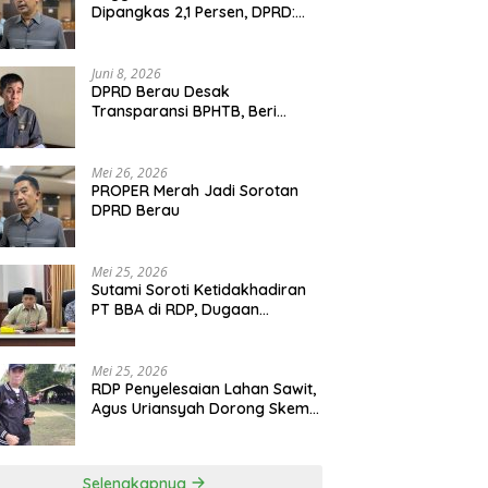
Dipangkas 2,1 Persen, DPRD:
Program Monumental Harus
Ditunda
Juni 8, 2026
DPRD Berau Desak
Transparansi BPHTB, Beri
Tenggat Sepekan untuk
Penyelesaian Polemik
Mei 26, 2026
PROPER Merah Jadi Sorotan
DPRD Berau
Mei 25, 2026
Sutami Soroti Ketidakhadiran
PT BBA di RDP, Dugaan
Permainan Oknum Menguat
Mei 25, 2026
RDP Penyelesaian Lahan Sawit,
Agus Uriansyah Dorong Skema
Tali Asih untuk Cari Jalan
Tengah
Selengkapnya