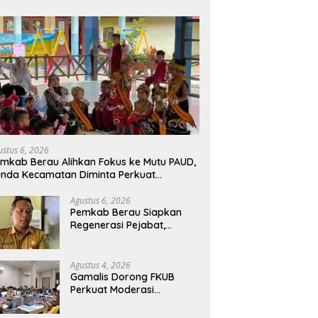
ustus 6, 2026
mkab Berau Alihkan Fokus ke Mutu PAUD,
nda Kecamatan Diminta Perkuat
engawasan
Agustus 6, 2026
Pemkab Berau Siapkan
Regenerasi Pejabat,
Empat Kursi Kepala OPD
Segera Diisi
Agustus 4, 2026
Gamalis Dorong FKUB
Perkuat Moderasi
Beragama, Bentengi Berau
dari Paham Pemecah