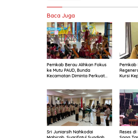
Baca Juga
Pemkab Berau Alihkan Fokus
Pemkab 
ke Mutu PAUD, Bunda
Regenera
Kecamatan Diminta Perkuat
Kursi Ke
Pengawasan
Sri Juniarsih Nahkodai
Reses di
Mabicab, Syarifatul Syadiah
Saga Ta