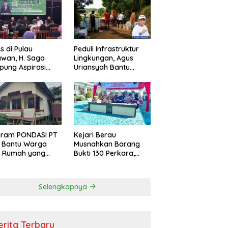
s di Pulau
Peduli Infrastruktur
wan, H. Saga
Lingkungan, Agus
ung Aspirasi
Uriansyah Bantu
ga dan Ajak
Material Perbaikan
arakat Bijak
Jalan di Gang Angsa
i Efisiensi
garan
gram PONDASI PT
Kejari Berau
 Bantu Warga
Musnahkan Barang
ki Rumah yang
Bukti 130 Perkara,
, Sehat, dan
Kasus Narkotika
man
Masih Mendominasi
Selengkapnya
erita Terbaru