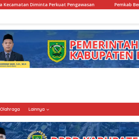
kuat Pengawasan
Pemkab Berau Siapkan Regenerasi Peja
Olahraga
Lainnya