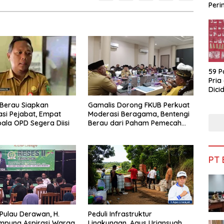
Peri
Bua
59 P
Pria
Dicid
Berau Siapkan
Gamalis Dorong FKUB Perkuat
si Pejabat, Empat
Moderasi Beragama, Bentengi
pala OPD Segera Diisi
Berau dari Paham Pemecah
Persatuan
PT
 Pulau Derawan, H.
Peduli Infrastruktur
mpung Aspirasi Warga
Lingkungan, Agus Uriansyah