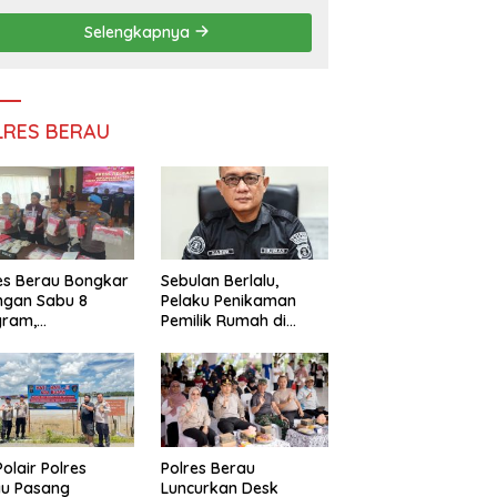
Persatuan
Selengkapnya
LRES BERAU
es Berau Bongkar
Sebulan Berlalu,
ngan Sabu 8
Pelaku Penikaman
gram,
Pemilik Rumah di
ndalikan Napi
Tanjung Redeb Masih
 Dalam Lapas
Diburu Polisi
akan
Polair Polres
Polres Berau
au Pasang
Luncurkan Desk