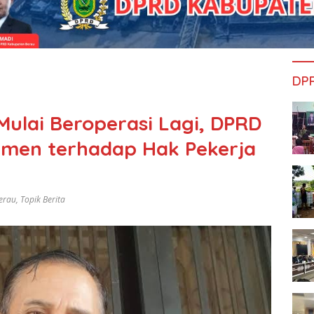
DP
Mulai Beroperasi Lagi, DPRD
tmen terhadap Hak Pekerja
erau
,
Topik Berita