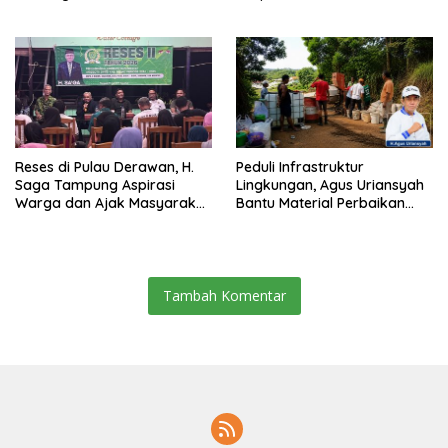
Pemecah Persatuan
Berau 2026–2031
Reses di Pulau Derawan, H.
Peduli Infrastruktur
Saga Tampung Aspirasi
Lingkungan, Agus Uriansyah
Warga dan Ajak Masyarakat
Bantu Material Perbaikan
Bijak Sikapi Efisiensi
Jalan di Gang Angsa
Anggaran
Tambah Komentar