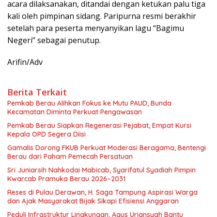
acara dilaksanakan, ditandai dengan ketukan palu tiga
kali oleh pimpinan sidang. Paripurna resmi berakhir
setelah para peserta menyanyikan lagu “Bagimu
Negeri” sebagai penutup.
Arifin/Adv
Berita Terkait
Pemkab Berau Alihkan Fokus ke Mutu PAUD, Bunda
Kecamatan Diminta Perkuat Pengawasan
Pemkab Berau Siapkan Regenerasi Pejabat, Empat Kursi
Kepala OPD Segera Diisi
Gamalis Dorong FKUB Perkuat Moderasi Beragama, Bentengi
Berau dari Paham Pemecah Persatuan
Sri Juniarsih Nahkodai Mabicab, Syarifatul Syadiah Pimpin
Kwarcab Pramuka Berau 2026–2031
Reses di Pulau Derawan, H. Saga Tampung Aspirasi Warga
dan Ajak Masyarakat Bijak Sikapi Efisiensi Anggaran
Peduli Infrastruktur Lingkungan, Agus Uriansyah Bantu