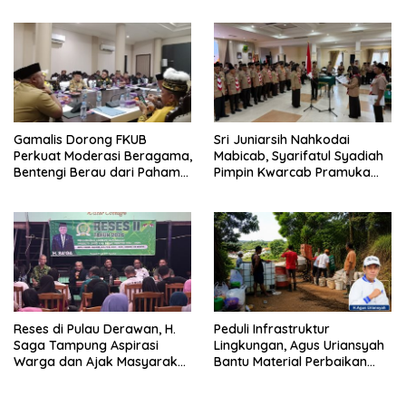
Gamalis Dorong FKUB
Sri Juniarsih Nahkodai
Perkuat Moderasi Beragama,
Mabicab, Syarifatul Syadiah
Bentengi Berau dari Paham
Pimpin Kwarcab Pramuka
Pemecah Persatuan
Berau 2026–2031
Reses di Pulau Derawan, H.
Peduli Infrastruktur
Saga Tampung Aspirasi
Lingkungan, Agus Uriansyah
Warga dan Ajak Masyarakat
Bantu Material Perbaikan
Bijak Sikapi Efisiensi
Jalan di Gang Angsa
Anggaran