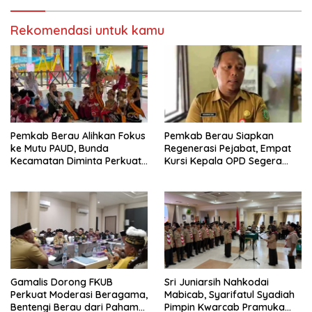
Rekomendasi untuk kamu
Pemkab Berau Alihkan Fokus
Pemkab Berau Siapkan
ke Mutu PAUD, Bunda
Regenerasi Pejabat, Empat
Kecamatan Diminta Perkuat
Kursi Kepala OPD Segera
Pengawasan
Diisi
Gamalis Dorong FKUB
Sri Juniarsih Nahkodai
Perkuat Moderasi Beragama,
Mabicab, Syarifatul Syadiah
Bentengi Berau dari Paham
Pimpin Kwarcab Pramuka