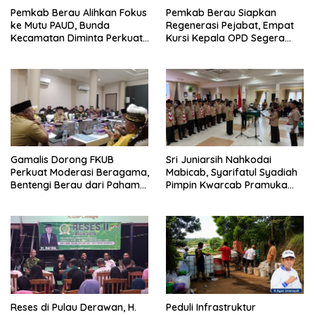
Pemkab Berau Alihkan Fokus
Pemkab Berau Siapkan
ke Mutu PAUD, Bunda
Regenerasi Pejabat, Empat
Kecamatan Diminta Perkuat
Kursi Kepala OPD Segera
Pengawasan
Diisi
Gamalis Dorong FKUB
Sri Juniarsih Nahkodai
Perkuat Moderasi Beragama,
Mabicab, Syarifatul Syadiah
Bentengi Berau dari Paham
Pimpin Kwarcab Pramuka
Pemecah Persatuan
Berau 2026–2031
Reses di Pulau Derawan, H.
Peduli Infrastruktur