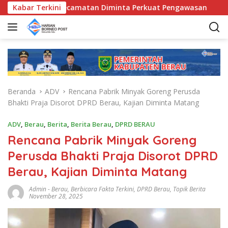
L
D, Bunda Kecamatan Diminta Perkuat Pengawasan
Kabar Terkini
Pemk
a
n
g
s
u
n
g
Beranda
ADV
Rencana Pabrik Minyak Goreng Perusda
k
Bhakti Praja Disorot DPRD Berau, Kajian Diminta Matang
e
k
ADV
,
Berau
,
Berita
,
Berita Berau
,
DPRD BERAU
o
Rencana Pabrik Minyak Goreng
n
t
Perusda Bhakti Praja Disorot DPRD
e
Berau, Kajian Diminta Matang
n
Admin
-
Berau
,
Berbicara Fakta Terkini
,
DPRD Berau
,
Topik Berita
November 28, 2025