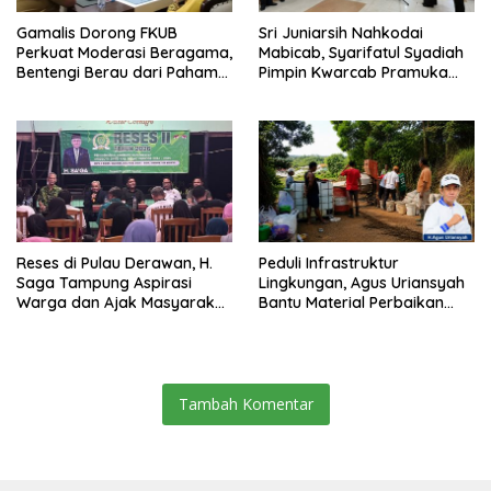
Gamalis Dorong FKUB
Sri Juniarsih Nahkodai
Perkuat Moderasi Beragama,
Mabicab, Syarifatul Syadiah
Bentengi Berau dari Paham
Pimpin Kwarcab Pramuka
Pemecah Persatuan
Berau 2026–2031
Reses di Pulau Derawan, H.
Peduli Infrastruktur
Saga Tampung Aspirasi
Lingkungan, Agus Uriansyah
Warga dan Ajak Masyarakat
Bantu Material Perbaikan
Bijak Sikapi Efisiensi
Jalan di Gang Angsa
Anggaran
Tambah Komentar