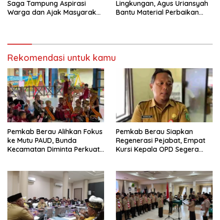
Saga Tampung Aspirasi
Lingkungan, Agus Uriansyah
Warga dan Ajak Masyarakat
Bantu Material Perbaikan
Bijak Sikapi Efisiensi
Jalan di Gang Angsa
Anggaran
Rekomendasi untuk kamu
Pemkab Berau Alihkan Fokus
Pemkab Berau Siapkan
ke Mutu PAUD, Bunda
Regenerasi Pejabat, Empat
Kecamatan Diminta Perkuat
Kursi Kepala OPD Segera
Pengawasan
Diisi