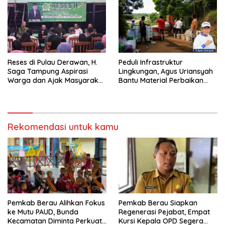
Reses di Pulau Derawan, H.
Peduli Infrastruktur
Saga Tampung Aspirasi
Lingkungan, Agus Uriansyah
Warga dan Ajak Masyarakat
Bantu Material Perbaikan
Bijak Sikapi Efisiensi
Jalan di Gang Angsa
Anggaran
Rekomendasi untuk kamu
Pemkab Berau Alihkan Fokus
Pemkab Berau Siapkan
ke Mutu PAUD, Bunda
Regenerasi Pejabat, Empat
Kecamatan Diminta Perkuat
Kursi Kepala OPD Segera