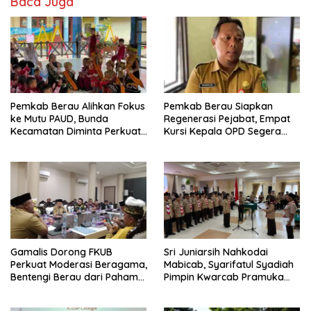
Baca Juga
Pemkab Berau Alihkan Fokus
Pemkab Berau Siapkan
ke Mutu PAUD, Bunda
Regenerasi Pejabat, Empat
Kecamatan Diminta Perkuat
Kursi Kepala OPD Segera
Pengawasan
Diisi
Gamalis Dorong FKUB
Sri Juniarsih Nahkodai
Perkuat Moderasi Beragama,
Mabicab, Syarifatul Syadiah
Bentengi Berau dari Paham
Pimpin Kwarcab Pramuka
Pemecah Persatuan
Berau 2026–2031