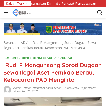
L
D, Bunda Kecamatan Diminta Perkuat Pengawasan
Kabar Terkini
Pemk
a
n
g
s
u
n
g
Beranda
ADV
Rudi P Mangunsong Soroti Dugaan Sewa
k
Ilegal Aset Pemkab Berau, Kebocoran PAD Mengintai
e
k
ADV
,
Berau
,
Berita
,
Berita Berau
,
DPRD BERAU
o
Rudi P Mangunsong Soroti Dugaan
n
t
Sewa Ilegal Aset Pemkab Berau,
e
Kebocoran PAD Mengintai
n
Admin
-
Berau
,
Berbicara Fakta Terkini
,
DPRD Berau
,
Topik Berita
November 21, 2025