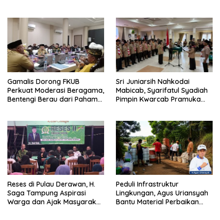
Pengawasan
Diisi
Gamalis Dorong FKUB
Sri Juniarsih Nahkodai
Perkuat Moderasi Beragama,
Mabicab, Syarifatul Syadiah
Bentengi Berau dari Paham
Pimpin Kwarcab Pramuka
Pemecah Persatuan
Berau 2026–2031
Reses di Pulau Derawan, H.
Peduli Infrastruktur
Saga Tampung Aspirasi
Lingkungan, Agus Uriansyah
Warga dan Ajak Masyarakat
Bantu Material Perbaikan
Bijak Sikapi Efisiensi
Jalan di Gang Angsa
Anggaran