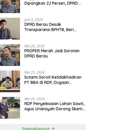
Dipangkas 2,1 Persen, DPRD:
Program Monumental Harus
Ditunda
Juni 8, 2026
DPRD Berau Desak
Transparansi BPHTB, Beri
Tenggat Sepekan untuk
Penyelesaian Polemik
Mei 26, 2026
PROPER Merah Jadi Sorotan
DPRD Berau
Mei 25, 2026
Sutami Soroti Ketidakhadiran
PT BBA di RDP, Dugaan
Permainan Oknum Menguat
Mei 25, 2026
RDP Penyelesaian Lahan Sawit,
Agus Uriansyah Dorong Skema
Tali Asih untuk Cari Jalan
Tengah
Selengkapnya