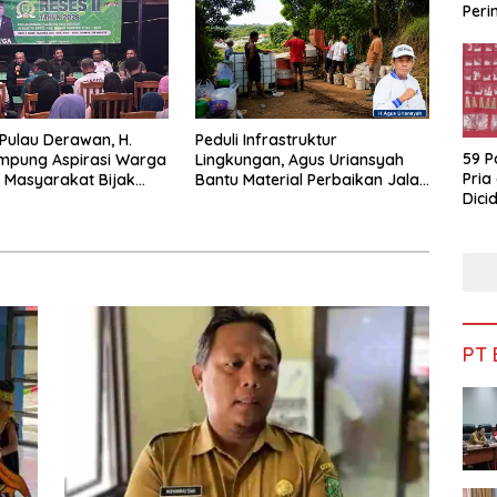
Peri
Bua
 Pulau Derawan, H.
Peduli Infrastruktur
59 P
mpung Aspirasi Warga
Lingkungan, Agus Uriansyah
Pria
 Masyarakat Bijak
Bantu Material Perbaikan Jalan
Dicid
fisiensi Anggaran
di Gang Angsa
PT