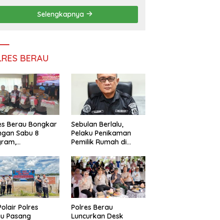
Persatuan
Selengkapnya
LRES BERAU
es Berau Bongkar
Sebulan Berlalu,
ngan Sabu 8
Pelaku Penikaman
gram,
Pemilik Rumah di
ndalikan Napi
Tanjung Redeb Masih
 Dalam Lapas
Diburu Polisi
akan
Polair Polres
Polres Berau
au Pasang
Luncurkan Desk