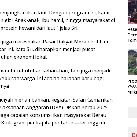
enjangkau ikan laut. Dengan program ini, kami
 gizi. Anak-anak, ibu hamil, hingga masyarakat di
otein hewani dari laut,” jelas Sri.
Rese
Dera
Tamp
u juga meresmikan Pasar Rakyat Merah Putih di
War
 ini, kata Sri, diharapkan menjadi pusat
Masy
uhan ekonomi lokal.
Sikap
Ang
enuhi kebutuhan sehari-hari, tapi juga menjadi
kebunan warga. Ini adalah harapan baru bagi
Pro
rnya.
YWA
Mili
Aman
lidiyah menambahkan, kegiatan Safari Gemarikan
Nya
laksanaan Anggaran (DPA) Diskan Berau 2025.
jaga capaian konsumsi ikan masyarakat Berau
18 kilogram per kapita per tahun—tertinggi di
B