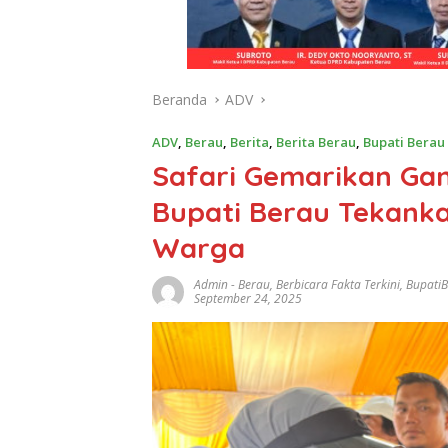
Beranda
ADV
ADV
,
Berau
,
Berita
,
Berita Berau
,
Bupati Berau
Safari Gemarikan Ga
Bupati Berau Tekank
Warga
Admin
-
Berau
,
Berbicara Fakta Terkini
,
Bupati
September 24, 2025