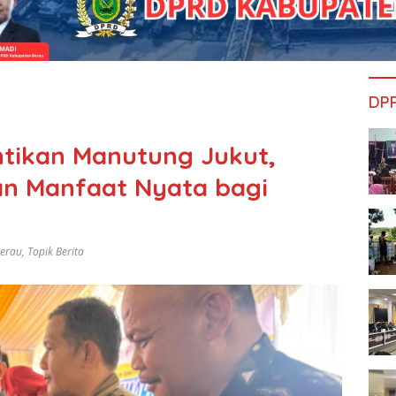
DP
ntikan Manutung Jukut,
an Manfaat Nyata bagi
Berau
,
Topik Berita