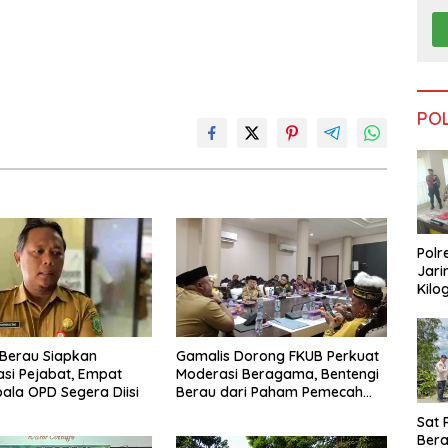
PO
Polr
Jari
Kilo
Dike
dari
Tar
Berau Siapkan
Gamalis Dorong FKUB Perkuat
si Pejabat, Empat
Moderasi Beragama, Bentengi
pala OPD Segera Diisi
Berau dari Paham Pemecah
Persatuan
Sat 
Ber