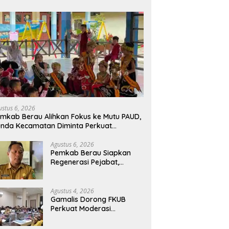
ustus 6, 2026
mkab Berau Alihkan Fokus ke Mutu PAUD,
nda Kecamatan Diminta Perkuat
engawasan
Agustus 6, 2026
Pemkab Berau Siapkan
Regenerasi Pejabat,
Empat Kursi Kepala OPD
Segera Diisi
Agustus 4, 2026
Gamalis Dorong FKUB
Perkuat Moderasi
Beragama, Bentengi Berau
dari Paham Pemecah