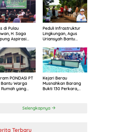
s di Pulau
Peduli Infrastruktur
wan, H. Saga
Lingkungan, Agus
ung Aspirasi
Uriansyah Bantu
ga dan Ajak
Material Perbaikan
arakat Bijak
Jalan di Gang Angsa
i Efisiensi
garan
gram PONDASI PT
Kejari Berau
 Bantu Warga
Musnahkan Barang
ki Rumah yang
Bukti 130 Perkara,
, Sehat, dan
Kasus Narkotika
man
Masih Mendominasi
Selengkapnya
erita Terbaru