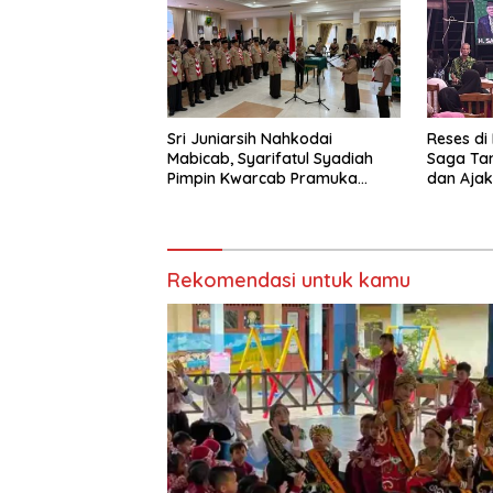
Sri Juniarsih Nahkodai
Reses di
Mabicab, Syarifatul Syadiah
Saga Ta
Pimpin Kwarcab Pramuka
dan Ajak
Berau 2026–2031
Sikapi E
Rekomendasi untuk kamu