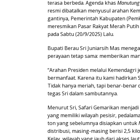
terasa berbeda. Agenda khas
Manutung 
resmi dibatalkan menyusul arahan Kem
gantinya, Pemerintah Kabupaten (Pem
meresmikan Pasar Rakyat Merah Putih
pada Sabtu (20/9/2025) Lalu.
Bupati Berau Sri Juniarsih Mas meneg
perayaan tetap sama: memberikan manf
“Arahan Presiden melalui Kemendagri je
bermanfaat. Karena itu kami hadirkan 
Tidak hanya meriah, tapi benar-benar 
tegas Sri dalam sambutannya.
Menurut Sri, Safari Gemarikan menjadi
yang memiliki wilayah pesisir, pedalam
ton yang sebelumnya disiapkan untuk
distribusi, masing-masing berisi 2,5 k
Kelay, wilayah yang jauh dari akses laut