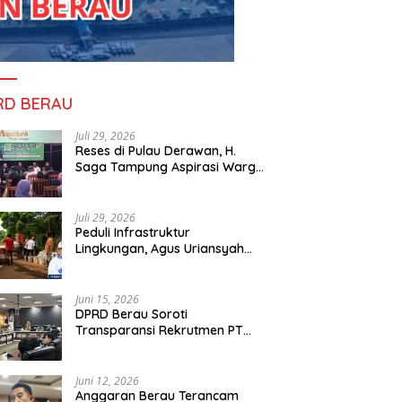
RD BERAU
Juli 29, 2026
Reses di Pulau Derawan, H.
Saga Tampung Aspirasi Warga
dan Ajak Masyarakat Bijak
Sikapi Efisiensi Anggaran
Juli 29, 2026
Peduli Infrastruktur
Lingkungan, Agus Uriansyah
Bantu Material Perbaikan Jalan
di Gang Angsa
Juni 15, 2026
DPRD Berau Soroti
Transparansi Rekrutmen PT
PAMA, Data Tenaga Kerja Lokal
Dipertanyakan
Juni 12, 2026
Anggaran Berau Terancam