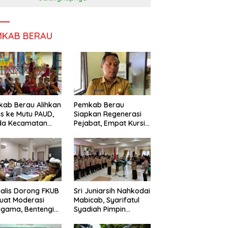
MKAB BERAU
ab Berau Alihkan
Pemkab Berau
s ke Mutu PAUD,
Siapkan Regenerasi
da Kecamatan
Pejabat, Empat Kursi
nta Perkuat
Kepala OPD Segera
gawasan
Diisi
alis Dorong FKUB
Sri Juniarsih Nahkodai
uat Moderasi
Mabicab, Syarifatul
gama, Bentengi
Syadiah Pimpin
u dari Paham
Kwarcab Pramuka
ecah Persatuan
Berau 2026–2031