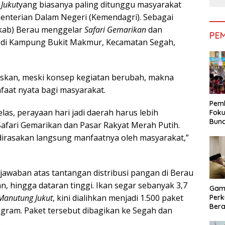
Jukut
yang biasanya paling ditunggu masyarakat
enterian Dalam Negeri (Kemendagri). Sebagai
kab) Berau menggelar
Safari Gemarikan
dan
PE
 di Kampung Bukit Makmur, Kecamatan Segah,
askan, meski konsep kegiatan berubah, makna
aat nyata bagi masyarakat.
Pemk
las, perayaan hari jadi daerah harus lebih
Foku
Bun
Safari Gemarikan dan Pasar Rakyat Merah Putih.
Dimi
dirasakan langsung manfaatnya oleh masyarakat,”
Pen
 jawaban atas tantangan distribusi pangan di Berau
an, hingga dataran tinggi. Ikan segar sebanyak 3,7
Gam
Manutung Jukut
, kini dialihkan menjadi 1.500 paket
Perk
Bera
ilogram. Paket tersebut dibagikan ke Segah dan
Bera
.
Pem