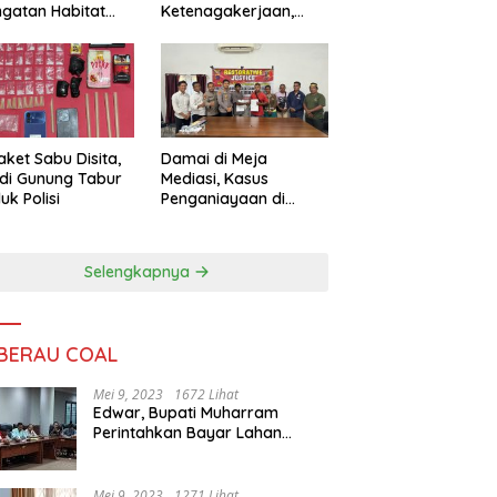
ngatan Habitat
Ketenagakerjaan,
ya
Sengketa Buruh
Didorong Tuntas
Lewat Mediasi
aket Sabu Disita,
Damai di Meja
 di Gunung Tabur
Mediasi, Kasus
uk Polisi
Penganiayaan di
Gunung Tabur
Diselesaikan Lewat
Restorative Justice
Selengkapnya
 BERAU COAL
Mei 9, 2023
1672 Lihat
Edwar, Bupati Muharram
Perintahkan Bayar Lahan
Warga
Mei 9, 2023
1271 Lihat