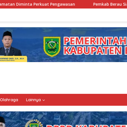
gawasan
Pemkab Berau Siapkan Regenerasi Pejabat, Emp
Olahraga
Lainnya