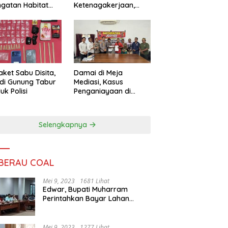
ngatan Habitat
Ketenagakerjaan,
ya
Sengketa Buruh
Didorong Tuntas
Lewat Mediasi
aket Sabu Disita,
Damai di Meja
 di Gunung Tabur
Mediasi, Kasus
uk Polisi
Penganiayaan di
Gunung Tabur
Diselesaikan Lewat
Restorative Justice
Selengkapnya
 BERAU COAL
Mei 9, 2023
1681 Lihat
Edwar, Bupati Muharram
Perintahkan Bayar Lahan
Warga
Mei 9, 2023
1277 Lihat