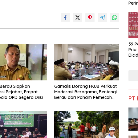
Peri
Bua
59 P
Pria
Dicid
Berau Siapkan
Gamalis Dorong FKUB Perkuat
si Pejabat, Empat
Moderasi Beragama, Bentengi
pala OPD Segera Diisi
Berau dari Paham Pemecah
PT
Persatuan