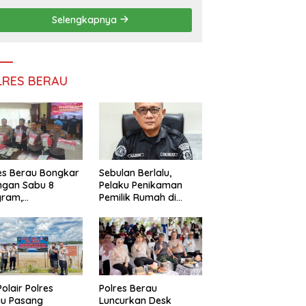
Persatuan
Selengkapnya
LRES BERAU
es Berau Bongkar
Sebulan Berlalu,
ngan Sabu 8
Pelaku Penikaman
gram,
Pemilik Rumah di
ndalikan Napi
Tanjung Redeb Masih
 Dalam Lapas
Diburu Polisi
akan
Polair Polres
Polres Berau
au Pasang
Luncurkan Desk