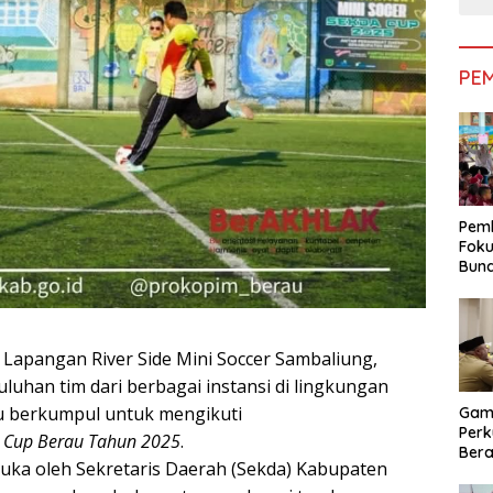
PE
Pemk
Foku
Bun
Dimi
Pen
 Lapangan River Side Mini Soccer Sambaliung,
luhan tim dari berbagai instansi di lingkungan
u berkumpul untuk mengikuti
Gam
Perk
a Cup Berau Tahun 2025
.
Bera
ibuka oleh Sekretaris Daerah (Sekda) Kabupaten
Bera
Pem