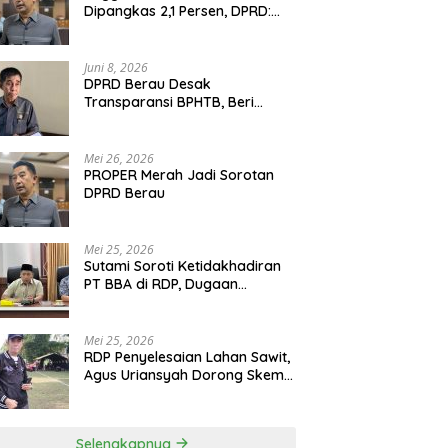
Dipangkas 2,1 Persen, DPRD:
Program Monumental Harus
Ditunda
Juni 8, 2026
DPRD Berau Desak
Transparansi BPHTB, Beri
Tenggat Sepekan untuk
Penyelesaian Polemik
Mei 26, 2026
PROPER Merah Jadi Sorotan
DPRD Berau
Mei 25, 2026
Sutami Soroti Ketidakhadiran
PT BBA di RDP, Dugaan
Permainan Oknum Menguat
Mei 25, 2026
RDP Penyelesaian Lahan Sawit,
Agus Uriansyah Dorong Skema
Tali Asih untuk Cari Jalan
Tengah
Selengkapnya