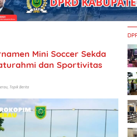
DP
rnamen Mini Soccer Sekda
aturahmi dan Sportivitas
Berau
,
Topik Berita