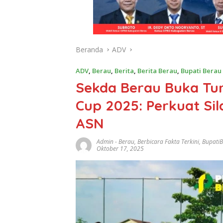
Beranda
ADV
ADV
,
Berau
,
Berita
,
Berita Berau
,
Bupati Berau
Sekda Berau Buka Tu
Cup 2025: Perkuat Sil
ASN
Admin
-
Berau
,
Berbicara Fakta Terkini
,
Bupati
Oktober 17, 2025