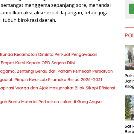
-yel semangat menggema sepanjang sore, menandai
ampilkan aksi-aksi seru di lapangan, tetapi juga
tubuh birokrasi daerah.
PO
, Bunda Kecamatan Diminta Perkuat Pengawasan
Empat Kursi Kepala OPD Segera Diisi
ragama, Bentengi Berau dari Paham Pemecah Persatuan
Polr
l Syadiah Pimpin Kwarcab Pramuka Berau 2026–2031
Jari
Kilo
pirasi Warga dan Ajak Masyarakat Bijak Sikapi Efisiensi
Dike
dari
nsyah Bantu Material Perbaikan Jalan di Gang Angsa
Tar
Sat 
Ber