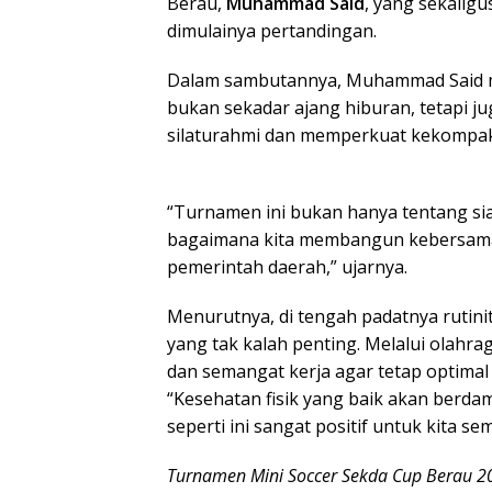
Berau,
Muhammad Said
, yang sekalig
dimulainya pertandingan.
Dalam sambutannya, Muhammad Said me
bukan sekadar ajang hiburan, tetapi
silaturahmi dan memperkuat kekompaka
“Turnamen ini bukan hanya tentang sia
bagaimana kita membangun kebersamaa
pemerintah daerah,” ujarnya.
Menurutnya, di tengah padatnya rutini
yang tak kalah penting. Melalui olahr
dan semangat kerja agar tetap optima
“Kesehatan fisik yang baik akan berdam
seperti ini sangat positif untuk kita s
Turnamen Mini Soccer Sekda Cup Berau 2