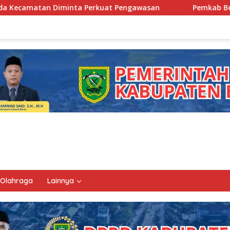
uat Pengawasan
Pemkab Berau Siapkan Regenerasi Pejab
Olahraga
Lainnya