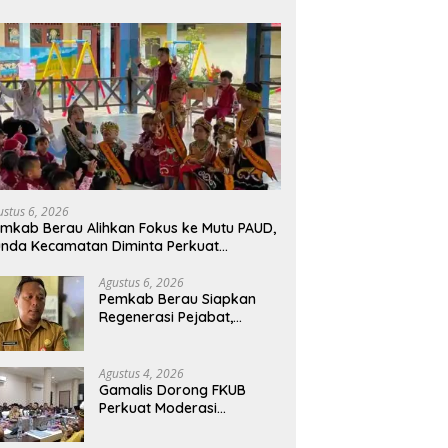
ustus 6, 2026
mkab Berau Alihkan Fokus ke Mutu PAUD,
nda Kecamatan Diminta Perkuat
engawasan
Agustus 6, 2026
Pemkab Berau Siapkan
Regenerasi Pejabat,
Empat Kursi Kepala OPD
Segera Diisi
Agustus 4, 2026
Gamalis Dorong FKUB
Perkuat Moderasi
Beragama, Bentengi Berau
dari Paham Pemecah