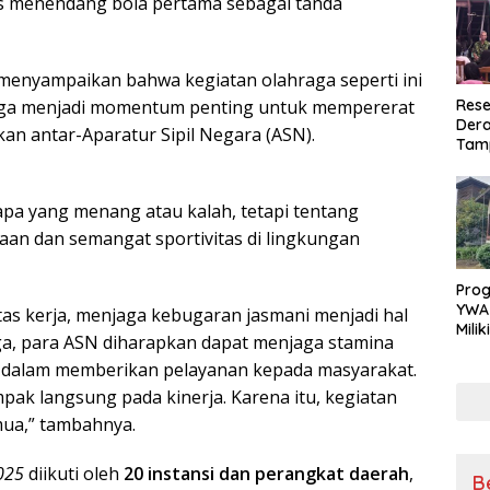
us menendang bola pertama sebagai tanda
nyampaikan bahwa kegiatan olahraga seperti ini
 juga menjadi momentum penting untuk mempererat
Rese
Dera
n antar-Aparatur Sipil Negara (ASN).
Tamp
War
Masy
Sikap
pa yang menang atau kalah, tetapi tentang
Ang
n dan semangat sportivitas di lingkungan
Pro
YWA
tas kerja, menjaga kebugaran jasmani menjadi hal
Mili
aga, para ASN diharapkan dapat menjaga stamina
Aman
l dalam memberikan pelayanan kepada masyarakat.
Nya
pak langsung pada kinerja. Karena itu, kegiatan
emua,” tambahnya.
025
diikuti oleh
20 instansi dan perangkat daerah
,
B