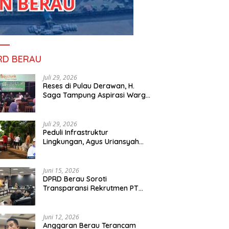
RD BERAU
Juli 29, 2026
Reses di Pulau Derawan, H.
Saga Tampung Aspirasi Warga
dan Ajak Masyarakat Bijak
Sikapi Efisiensi Anggaran
Juli 29, 2026
Peduli Infrastruktur
Lingkungan, Agus Uriansyah
Bantu Material Perbaikan Jalan
di Gang Angsa
Juni 15, 2026
DPRD Berau Soroti
Transparansi Rekrutmen PT
PAMA, Data Tenaga Kerja Lokal
Dipertanyakan
Juni 12, 2026
Anggaran Berau Terancam