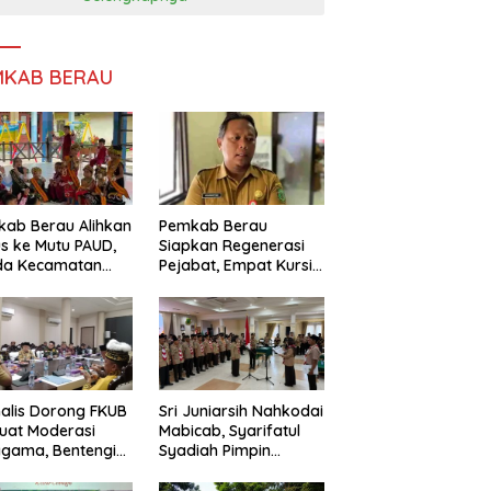
MKAB BERAU
ab Berau Alihkan
Pemkab Berau
s ke Mutu PAUD,
Siapkan Regenerasi
da Kecamatan
Pejabat, Empat Kursi
nta Perkuat
Kepala OPD Segera
gawasan
Diisi
alis Dorong FKUB
Sri Juniarsih Nahkodai
uat Moderasi
Mabicab, Syarifatul
gama, Bentengi
Syadiah Pimpin
u dari Paham
Kwarcab Pramuka
ecah Persatuan
Berau 2026–2031