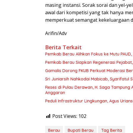
masing instansi. Sorak sorai dan yel
awal dari kompetisi yang tak hanya men
memperkuat semangat kekeluargaan di 
Arifin/Adv
Berita Terkait
Pemkab Berau Alihkan Fokus ke Mutu PAUD
Pemkab Berau Siapkan Regenerasi Pejabat, 
Gamalis Dorong FKUB Perkuat Moderasi Be
Sri Juniarsih Nahkodai Mabicab, Syarifatu
Reses di Pulau Derawan, H. Saga Tampung As
Anggaran
Peduli Infrastruktur Lingkungan, Agus Uria
Post Views:
102
Berau
Bupati Berau
Tag Berita